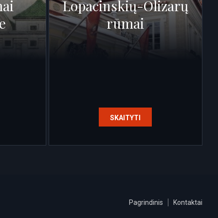
ai
Lopacinskių-Olizarų
e
rūmai
SKAITYTI
Pagrindinis
Kontaktai