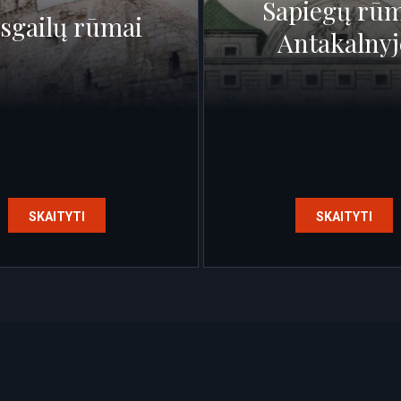
Sapiegų rūm
sgailų rūmai
Antakalnyj
SKAITYTI
SKAITYTI