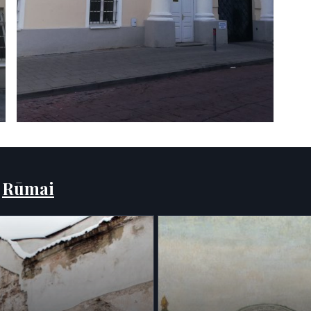
:
Rūmai