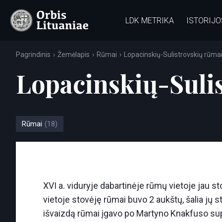
LDK METRIKA
ISTORIJO
Pagrindinis
Žemėlapis
Rūmai
Lopacinskių-Sulistrovskių rūma
Lopacinskių-Suli
Rūmai
(18)
XVI a. viduryje dabartinėje rūmų vietoje jau st
vietoje stovėję rūmai buvo 2 aukštų, šalia jų s
išvaizdą rūmai įgavo po Martyno Knakfuso supr