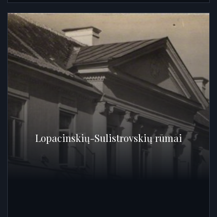
Lopacinskių-Sulistrovskių rūmai