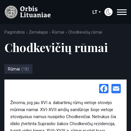
LT
Pagrindinis
Žemėlapis
Rūmai
Chodkevičių rūmai
Chodkevičių rūmai
Rūmai
(18)
Face
Em
Žinoma, jog jau XVI a. dabartinių rūmų vietoje stovėjo
mūriniai namai. XVI-XVII amžių sandūroje šioje vietoje
stovėjusius namus nusipirko Chodkevičiai. Netrukus čia
iškilo įtvirtinta Supraslio šakos Chodkevičių rezidencija,
turinti vidinį kiemą. XVII-XVIII a. rūmai nuolat buvo