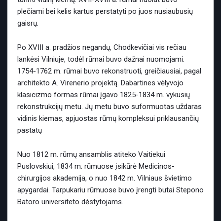
plečiami bei kelis kartus perstatyti po juos nusiaubusių
gaisrų.
Po XVIII a. pradžios negandų, Chodkevičiai vis rečiau
lankėsi Vilniuje, todėl rūmai buvo dažnai nuomojami.
1754-1762 m. rūmai buvo rekonstruoti, greičiausiai, pagal
architekto A. Virenerio projektą. Dabartines vėlyvojo
klasicizmo formas rūmai įgavo 1825-1834 m. vykusių
rekonstrukcijų metu. Jų metu buvo suformuotas uždaras
vidinis kiemas, apjuostas rūmų kompleksui priklausančių
pastatų
Nuo 1812 m. rūmų ansamblis atiteko Vaitiekui
Puslovskiui, 1834 m. rūmuose įsikūrė Medicinos-
chirurgijos akademija, o nuo 1842 m. Vilniaus švietimo
apygardai. Tarpukariu rūmuose buvo įrengti butai Stepono
Batoro universiteto dėstytojams.