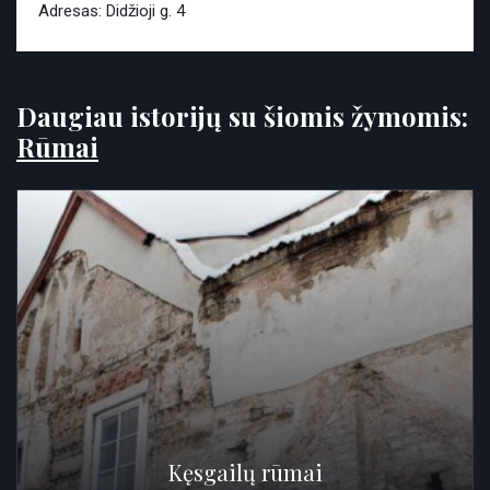
Adresas: Didžioji g. 4
Daugiau istorijų su šiomis žymomis:
Rūmai
Kęsgailų rūmai