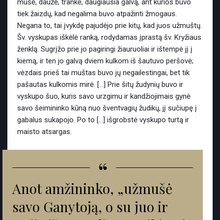
mušė, daužė, trankė, daugiausia galvą, ant kurios buvo
tiek žaizdų, kad negalima buvo atpažinti žmogaus.
Negana to, tai įvykdę pajudėjo prie kitų, kad juos užmuštų.
Šv. vyskupas iškėlė ranką, rodydamas įprastą šv. Kryžiaus
ženklą. Sugrįžo prie jo pagiringi žiauruoliai ir ištempė jį į
kiemą, ir ten jo galvą dviem kulkom iš šautuvo peršovė;
vėzdais prieš tai muštas buvo jų negailestingai, bet tik
pašautas kulkomis mirė. […] Prie šitų žudynių buvo ir
vyskupo šuo, kuris savo urzgimu ir kandžiojimais gynė
savo šeimininko kūną nuo šventvagių žudikų, jį sučiupę į
gabalus sukapojo. Po to […] išgrobstė vyskupo turtą ir
maisto atsargas.
“
Anot amžininko, „užmušė
savo Ganytoją, o su juo ir