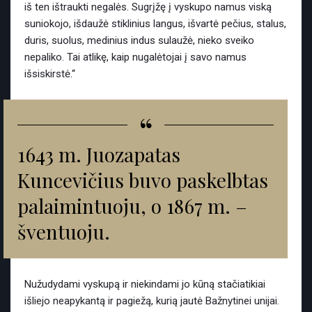
iš ten ištraukti negalės. Sugrįžę į vyskupo namus viską
suniokojo, išdaužė stiklinius langus, išvartė pečius, stalus,
duris, suolus, medinius indus sulaužė, nieko sveiko
nepaliko. Tai atlikę, kaip nugalėtojai į savo namus
išsiskirstė.“
“
1643 m. Juozapatas
Kuncevičius buvo paskelbtas
palaimintuoju, o 1867 m. –
šventuoju.
Nužudydami vyskupą ir niekindami jo kūną stačiatikiai
išliejo neapykantą ir pagiežą, kurią jautė Bažnytinei unijai.