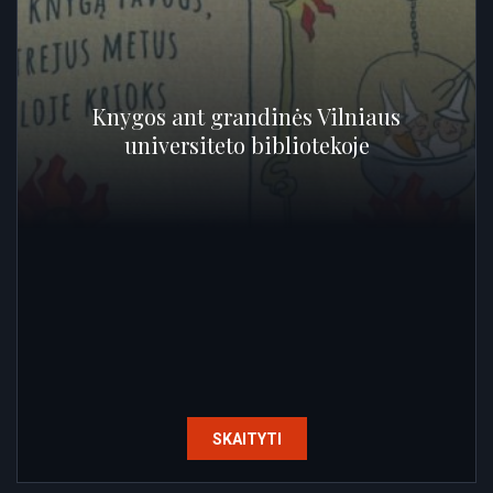
Knygos ant grandinės Vilniaus
universiteto bibliotekoje
SKAITYTI