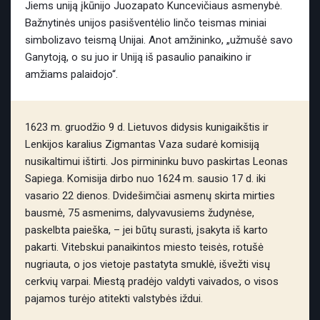
Jiems uniją įkūnijo Juozapato Kuncevičiaus asmenybė.
Bažnytinės unijos pasišventėlio linčo teismas miniai
simbolizavo teismą Unijai. Anot amžininko, „užmušė savo
Ganytoją, o su juo ir Uniją iš pasaulio panaikino ir
amžiams palaidojo“.
1623 m. gruodžio 9 d. Lietuvos didysis kunigaikštis ir
Lenkijos karalius Zigmantas Vaza sudarė komisiją
nusikaltimui ištirti. Jos pirmininku buvo paskirtas Leonas
Sapiega. Komisija dirbo nuo 1624 m. sausio 17 d. iki
vasario 22 dienos. Dvidešimčiai asmenų skirta mirties
bausmė, 75 asmenims, dalyvavusiems žudynėse,
paskelbta paieška, – jei būtų surasti, įsakyta iš karto
pakarti. Vitebskui panaikintos miesto teisės, rotušė
nugriauta, o jos vietoje pastatyta smuklė, išvežti visų
cerkvių varpai. Miestą pradėjo valdyti vaivados, o visos
pajamos turėjo atitekti valstybės iždui.