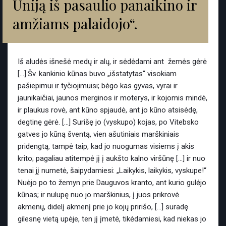
Uniją iš pasaulio panaikino ir
amžiams palaidojo“.
Iš aludės išnešė medų ir alų, ir sėdėdami ant žemės gėrė
[…].Šv. kankinio kūnas buvo „išstatytas“ visokiam
pašiepimui ir tyčiojimuisi; bėgo kas gyvas, vyrai ir
jaunikaičiai, jaunos merginos ir moterys, ir kojomis mindė,
ir plaukus rovė, ant kūno spjaudė, ant jo kūno atsisėdę,
degtinę gėrė. […] Surišę jo (vyskupo) kojas, po Vitebsko
gatves jo kūną šventą, vien ašutiniais marškiniais
pridengtą, tampė taip, kad jo nuogumas visiems į akis
krito; pagaliau atitempė jį į aukšto kalno viršūnę […] ir nuo
tenai jį numetė, šaipydamiesi: „Laikykis, laikykis, vyskupe!“
Nuėjo po to žemyn prie Dauguvos kranto, ant kurio gulėjo
kūnas; ir nulupę nuo jo marškinius, į juos prikrovė
akmenų, didelį akmenį prie jo kojų pririšo, […] suradę
gilesnę vietą upėje, ten jį įmetė, tikėdamiesi, kad niekas jo