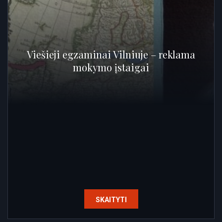
Viešieji egzaminai Vilniuje – reklama
mokymo įstaigai
SKAITYTI