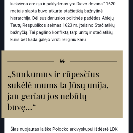
kiekviena erezija ir paklydimas yra Dievo dovana.“ 1620
metais slapta buvo atkurta stačiatikių bažnytinė
hierarchija. Dėl susidariusios politinės padėties Abiejų
Tautų Respublikos seimas 1623 m. įteisino Stačiatikių
bažnyčią. Tai pagilino konfliktą tarp unitų ir stačiatikių,
kuris bet kada galėjo virsti religiniu karu.
“
„Sunkumus ir rūpesčius
sukėlė mums ta Jūsų unija,
jau geriau jos nebūtų
buvę…“
Šias nuojautas laiške Polocko arkivyskupui išdėstė LDK