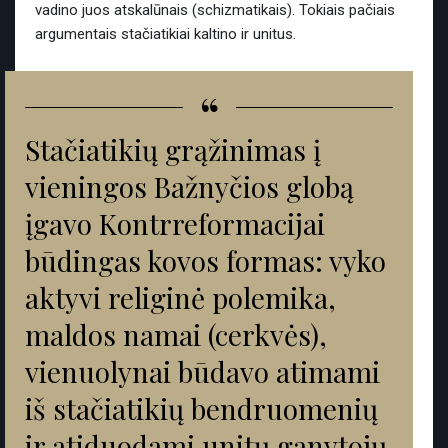
vadino juos atskalūnais (schizmatikais). Tokiais pačiais
argumentais stačiatikiai kaltino ir unitus.
“
Stačiatikių grąžinimas į
vieningos Bažnyčios globą
įgavo Kontrreformacijai
būdingas kovos formas: vyko
aktyvi religinė polemika,
maldos namai (cerkvės),
vienuolynai būdavo atimami
iš stačiatikių bendruomenių
ir atiduodami unitų ganytojų