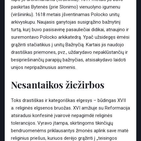
paskirtas Bytenės (prie Slonimo) vienuolyno igumenu
(viršininku). 1618 metais įšventinamas Polocko unitų
arkivyskupu. Naujasis ganytojas susigrąžino bažnytinį
turtą, kurį buvo pasisavinę pasauliečiai didikai, atnaujino ir
suremontavo Polocko arkikatedrą. Ypač užsidegęs ėmėsi
grąžinti stačiatikius į unitų Bažnyčią. Kartais jis naudojo
drastiškas priemones, pvz., uždarydavo nepaklūstančių ir
besipriešinančių parapijų bažnyčias, atsisakydavo laidoti
unijos nepripažinusius asmenis.
Nesantaikos žiežirbos
Toks drastiškas ir kategoriškas elgesys – būdingas XVII
a. religinės elgsenos bruožas. XVI amžiuje su Reformacija
atsiradusi konfesinė įvairovė nepagimdė religinės
tolerancijos. Vyravo įtampa, skirtingoms tikinčiųjų
bendruomenėms priklausantys žmonės aplink save matė
religinius priešus, kuriuos derėjo grąžinti į „teisingos