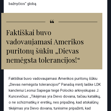
bažnyčios“ globą.
“
Faktiškai buvo
vadovaujamasi Amerikos
puritonų šūkiu „Dievas
nemėgsta tolerancijos!“
Faktiškai buvo vadovaujamasi Amerikos puritonų šūkiu
„Dievas nemėgsta tolerancijos!“ Panašią mintį laiške LDK
kancleriui Leonui Sapiegai teigė Polocko arkivyskupas J.
Kuncevičius: „Tikėjimas yra Dievo dovana, tačiau katalikų,
o ne schizmatikų ir eretikų, nes pripažinę, kad atskalūnų
tikėjimas yra Dievo dovana, turėsime pripažinti, kad