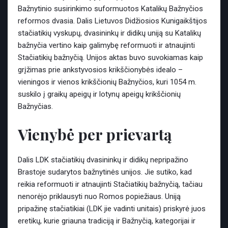
Bažnytinio susirinkimo suformuotos Katalikų Bažnyčios
reformos dvasia. Dalis Lietuvos Didžiosios Kunigaikštijos
stačiatikių vyskupų, dvasininkų ir didikų uniją su Katalikų
bažnyčia vertino kaip galimybę reformuoti ir atnaujinti
Stačiatikių bažnyčią. Unijos aktas buvo suvokiamas kaip
grįžimas prie ankstyvosios krikščionybės idealo –
vieningos ir vienos krikščionių Bažnyčios, kuri 1054 m.
suskilo į graikų apeigų ir lotynų apeigų krikščionių
Bažnyčias.
Vienybė per prievartą
Dalis LDK stačiatikių dvasininkų ir didikų nepripažino
Brastoje sudarytos bažnytinės unijos. Jie sutiko, kad
reikia reformuoti ir atnaujinti Stačiatikių bažnyčią, tačiau
nenorėjo priklausyti nuo Romos popiežiaus. Uniją
pripažinę stačiatikiai (LDK jie vadinti unitais) priskyrė juos
eretikų, kurie griauna tradiciją ir Bažnyčią, kategorijai ir