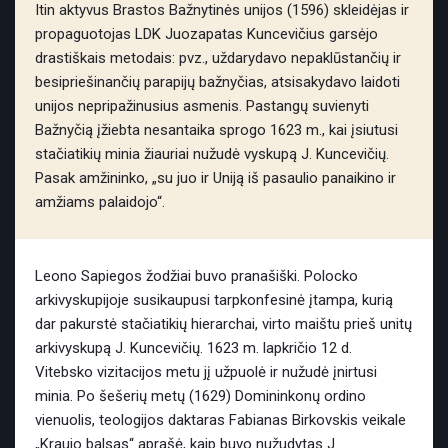
Itin aktyvus Brastos Bažnytinės unijos (1596) skleidėjas ir
propaguotojas LDK Juozapatas Kuncevičius garsėjo
drastiškais metodais: pvz., uždarydavo nepaklūstančių ir
besipriešinančių parapijų bažnyčias, atsisakydavo laidoti
unijos nepripažinusius asmenis. Pastangų suvienyti
Bažnyčią įžiebta nesantaika sprogo 1623 m., kai įsiutusi
stačiatikių minia žiauriai nužudė vyskupą J. Kuncevičių.
Pasak amžininko, „su juo ir Uniją iš pasaulio panaikino ir
amžiams palaidojo“.
Leono Sapiegos žodžiai buvo pranašiški. Polocko
arkivyskupijoje susikaupusi tarpkonfesinė įtampa, kurią
dar pakurstė stačiatikių hierarchai, virto maištu prieš unitų
arkivyskupą J. Kuncevičių. 1623 m. lapkričio 12 d.
Vitebsko vizitacijos metu jį užpuolė ir nužudė įnirtusi
minia. Po šešerių metų (1629) Domininkonų ordino
vienuolis, teologijos daktaras Fabianas Birkovskis veikale
„Kraujo balsas“ aprašė, kaip buvo nužudytas J.