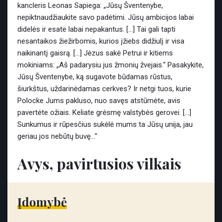
kancleris Leonas Sapiega: „Jūsų Šventenybe,
nepiktnaudžiaukite savo padėtimi. Jūsų ambicijos labai
didelės ir esate labai nepakantus. […] Tai gali tapti
nesantaikos žiežirbomis, kurios įžiebs didžiulį ir visa
naikinantį gaisrą. […] Jėzus sakė Petrui ir kitiems
mokiniams: „Aš padarysiu jus žmonių žvejais.“ Pasakykite,
Jūsų Šventenybe, ką sugavote būdamas rūstus,
šiurkštus, uždarinėdamas cerkves? Ir netgi tuos, kurie
Polocke Jums pakluso, nuo savęs atstūmėte, avis
pavertėte ožiais. Keliate grėsmę valstybės gerovei. […]
Sunkumus ir rūpesčius sukėlė mums ta Jūsų unija, jau
geriau jos nebūtų buvę…“
Avys, pavirtusios vilkais
Įdomybė