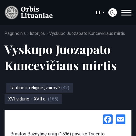
LT
Pagrindinis
Istorijos
Vyskupo Juozapato Kuncevičiaus mirtis
Vyskupo Juozapato
Kuncevičiaus mirtis
Tautinė ir religinė įvairovė
(42)
XVI vidurio - XVII a.
(165)
Face
Em
Brastos Bažnytinę uniją (1596) paveikė Tridento