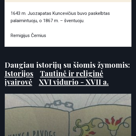
1643 m. Juozapatas Kuncevičius buvo paskelbtas
palaimintuoju, o 1867 m. – šventuoju.
Remigijus Černius
Daugiau istorijų su šiomis žymomis:
Istorijos
Tautinė ir religinė
įvairovė
XVI vidurio - XVII a.