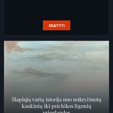
SKAITYTI
Šlapiųjų vartų istorija nuo nukryžiuotų
kankinių iki psichikos ligonių
prieglaudos