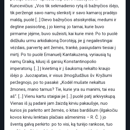
Kuncevičius: „Vos tik sekmadienio rytą iš bažnyčios išėjo,
tik peržengė savo namų slenkstį ir savo kamaroj pradėjo
maldą, puolė […] Dievo bažnyčios atsiskyrėliai, medumi ir
degtine pasisotinę, į jo kiemą: jo tarnai, kurie buvo
pirmame įėjime, buvo sužeisti, kai kurie mirė. Po to puolė
didžiuliu urmu arkidiakoną Dorotėją; jie jį negailestingai
vėzdais, parvertę ant žemės, trankė, pasiųsdami tiesiai į
mirtį. Po to puolė Emanuelį Kantakuzeną, vyriausią tų
namų Graiką, kilusį iš garsių Konstantinopolio
imperatorių. […] Į kvietimą ir į šauksmą nekalto kraujo
išėjo p. Juozapatas, ir visus žmogžudžius šv. Kryžiumi
peržegnojo, po to pasakė: „Kodėl mušate nekaltus
žmones, mano tarnus? Tie, kurie yra su manimi, tai esu
aš“. […] Vienu kartu staigiai jie […] puolė patį arkivyskupą.
Vienas iš jų padarė jam žaizdą kirviu pakaušyje, nuo
kurios jis parkrito ant žemės, o kitas bardišium (ilgakočiu
kovos kirviu lenktais plačiais ašmenimis – R. Č. ) jo
šventą galvą perkirto: po to visi, ką turėjo rankose, tuo