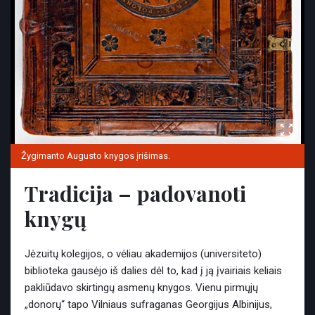
Žygimanto Augusto knygos įrišimas.
Tradicija – padovanoti
knygų
Jėzuitų kolegijos, o vėliau akademijos (universiteto)
biblioteka gausėjo iš dalies dėl to, kad į ją įvairiais keliais
pakliūdavo skirtingų asmenų knygos. Vienu pirmųjų
„donorų“ tapo Vilniaus sufraganas Georgijus Albinijus,