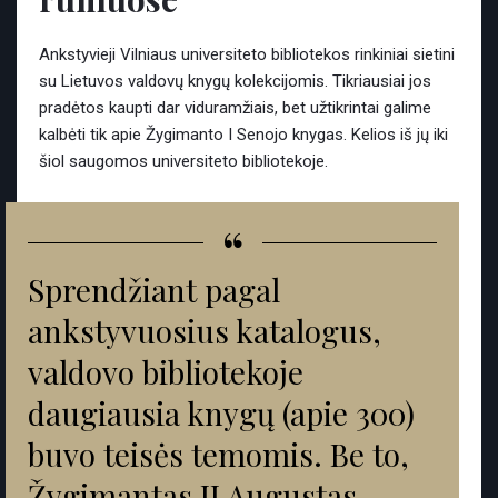
Ankstyvieji Vilniaus universiteto bibliotekos rinkiniai sietini
su Lietuvos valdovų knygų kolekcijomis. Tikriausiai jos
pradėtos kaupti dar viduramžiais, bet užtikrintai galime
kalbėti tik apie Žygimanto I Senojo knygas. Kelios iš jų iki
šiol saugomos universiteto bibliotekoje.
“
Sprendžiant pagal
ankstyvuosius katalogus,
valdovo bibliotekoje
daugiausia knygų (apie 300)
buvo teisės temomis. Be to,
Žygimantas II Augustas