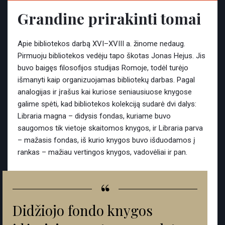
Grandine prirakinti tomai
Apie bibliotekos darbą XVI–XVIII a. žinome nedaug.
Pirmuoju bibliotekos vedėju tapo škotas Jonas Hejus. Jis
buvo baigęs filosofijos studijas Romoje, todėl turėjo
išmanyti kaip organizuojamas bibliotekų darbas. Pagal
analogijas ir įrašus kai kuriose seniausiuose knygose
galime spėti, kad bibliotekos kolekciją sudarė dvi dalys:
Libraria magna – didysis fondas, kuriame buvo
saugomos tik vietoje skaitomos knygos, ir Libraria parva
– mažasis fondas, iš kurio knygos buvo išduodamos į
rankas – mažiau vertingos knygos, vadovėliai ir pan.
“
Didžiojo fondo knygos