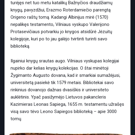
turėjęs net tuo metu katalikų Bažnyčios draudžiamų
knygų, pavyzdžiui, Erazmo Roterdamiečio parengtą
Origeno raštų tomą. Kadangi Albinijus mirė (1570)
nepalikęs testamento, Vilniaus vyskupo Valerijono
Protasevičiaus potvarkiu jo knygos atsidūrė Jėzuitų
kolegijoje, kuri po to jau galėjo tvirtinti turinti savo
biblioteką.
Ilgainiui knygų srautas augo. Vilniaus vyskupas kolegijai
nupirko dar kelias knygų kolekcijas. O štai minėtoji
Žygimanto Augusto dovana, kad ir smarkiai sumažėjusi,
universitetą pasiekė tik 1579 metais. Bibliotekai savo
rinkinius dovanojo dažnas dvasiškis ir universiteto
auklėtinis. Ypač pasižymėjo Lietuvos pakancleris
Kazimieras Leonas Sapiega, 1655 m. testamentu užrašęs
visą savo tėvo Leono Sapiegos biblioteką – apie 3000
tomų.