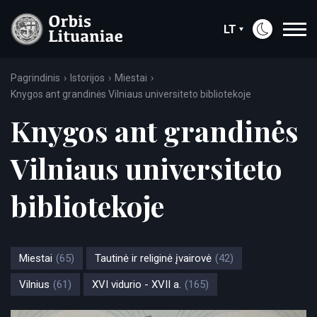
LT
Pagrindinis
Istorijos
Miestai
Knygos ant grandinės Vilniaus universiteto bibliotekoje
Knygos ant grandinės
Vilniaus universiteto
bibliotekoje
Miestai
(65)
Tautinė ir religinė įvairovė
(42)
Vilnius
(61)
XVI vidurio - XVII a.
(165)