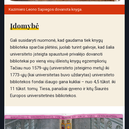
Kazimiero Leono Sapiegos dovanota knyga.
Įdomybė
Gali susidaryti nuomonė, kad gaudama tiek knygų
biblioteka sparčiai plėtėsi, juolab turint galvoje, kad šalia
universiteto įsteigta spaustuvė privalėjo dovanoti
bibliotekai po vieną visų išleistų knygų egzempliorių.
Tačiau nuo 1579-ųjų (universiteto įsteigimo metų) iki
1773-ųjų (kai universitetas buvo uždarytas) universiteto
bibliotekos fondai išaugo gana kukliai – nuo 4,5 tūkst. iki
11 tūkst. tomų. Tiesa, panašiai gyveno ir kitų Šiaurės
Europos universitetinės bibliotekos.