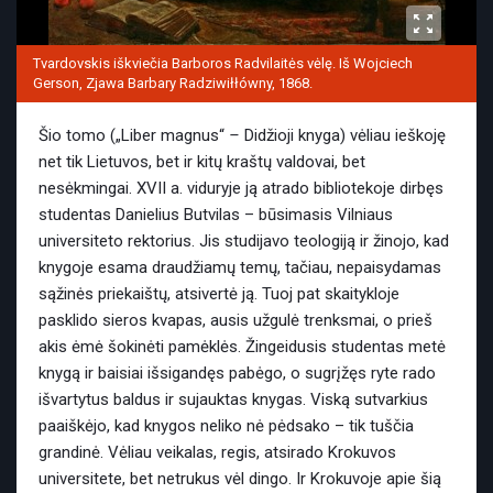
Tvardovskis iškviečia Barboros Radvilaitės vėlę. Iš Wojciech
Gerson, Zjawa Barbary Radziwiłłówny, 1868.
Šio tomo („Liber magnus“
–
Didžioji knyga) vėliau ieškoję
net tik Lietuvos, bet ir kitų kraštų valdovai, bet
nesėkmingai. XVII a. viduryje ją atrado bibliotekoje dirbęs
studentas Danielius Butvilas – būsimasis Vilniaus
universiteto rektorius. Jis studijavo teologiją ir žinojo, kad
knygoje esama draudžiamų temų, tačiau, nepaisydamas
sąžinės priekaištų, atsivertė ją. Tuoj pat skaitykloje
pasklido sieros kvapas, ausis užgulė trenksmai, o prieš
akis ėmė šokinėti pamėklės. Žingeidusis studentas metė
knygą ir baisiai išsigandęs pabėgo, o sugrįžęs ryte rado
išvartytus baldus ir sujauktas knygas. Viską sutvarkius
paaiškėjo, kad knygos neliko nė pėdsako – tik tuščia
grandinė. Vėliau veikalas, regis, atsirado Krokuvos
universitete, bet netrukus vėl dingo. Ir Krokuvoje apie šią