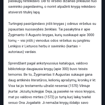
paslaugų neteikdavo. Dėl to viršelio dizainas priklausė nuo
savininko pageidavimų, o norint atpažinti knygą reikėdavo
atsiversti titulinį lapą.
Turtingieji pasirūpindavo įrišti knygas į odinius viršelius su
įspaustais nuosavybės ženklais. Tai pasakytina ir apie
Žygimanto II Augusto knygas, kurių susikaupė apie 3000
tomų – visi įrišti į vienodus odos viršelius su jungtiniu
Lenkijos ir Lietuvos herbu ir savininko (kartais –
autoriaus) vardais.
Sprendžiant pagal ankstyvuosius katalogus, valdovo
bibliotekoje daugiausia knygų (apie 300) buvo teisės
temomis. Be to, Žygimantas II Augustas sukaupė gana
daug antikinės literatūros, kelionių aprašymų, kronikų ir kt.
Visa tai jis testamentu užrašė neseniai (1570) Vilniuje
įkurtai Jėzuitų kolegijai. Deja, ją pasiekė ne visos knygos,
mat po valdovo mirties (1572) jo turtą kurį laiką tvarkė
sesuo Ona Jogailaitė. Ji nemažai knygų išdalijo savo