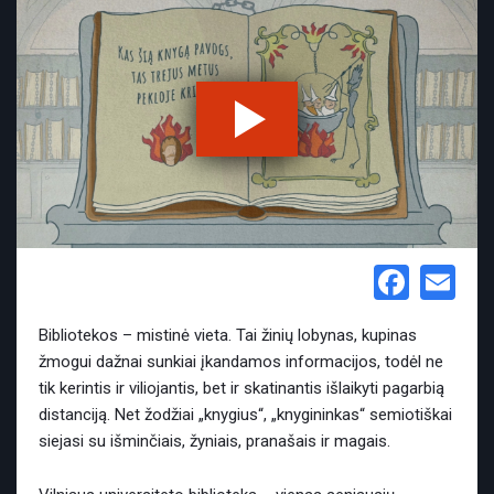
Face
Em
Bibliotekos – mistinė vieta. Tai žinių lobynas, kupinas
žmogui dažnai sunkiai įkandamos informacijos, todėl ne
tik kerintis ir viliojantis, bet ir skatinantis išlaikyti pagarbią
distanciją. Net žodžiai „knygius“, „knygininkas“ semiotiškai
siejasi su išminčiais, žyniais, pranašais ir magais.