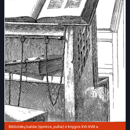
Bibliotekų baldai (spintos, pultai) ir knygos XVI-XVIII a.