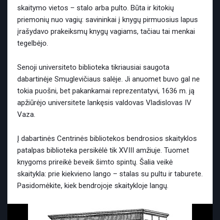
skaitymo vietos – stalo arba pulto. Būta ir kitokių
priemonių nuo vagių: savininkai į knygų pirmuosius lapus
įrašydavo prakeiksmų knygų vagiams, tačiau tai menkai
tegelbėjo.
Senoji universiteto biblioteka tikriausiai saugota
dabartinėje Smuglevičiaus salėje. Ji anuomet buvo gal ne
tokia puošni, bet pakankamai reprezentatyvi, 1636 m. ją
apžiūrėjo universitete lankęsis valdovas Vladislovas IV
Vaza.
Į dabartinės Centrinės bibliotekos bendrosios skaityklos
patalpas biblioteka persikėlė tik XVIII amžiuje. Tuomet
knygoms prireikė beveik šimto spintų. Šalia veikė
skaitykla: prie kiekvieno lango – stalas su pultu ir taburete.
Pasidomėkite, kiek bendrojoje skaitykloje langų.