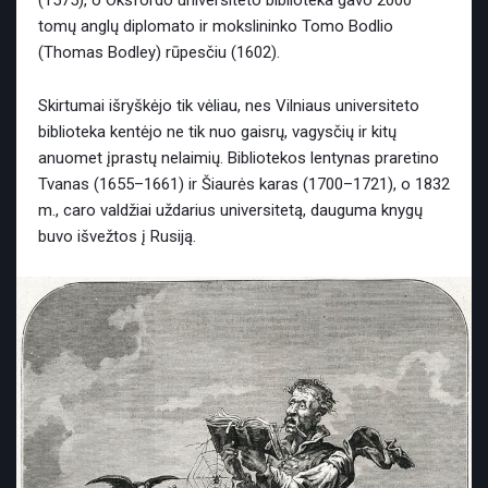
(1575), o Oksfordo universiteto biblioteka gavo 2000
tomų anglų diplomato ir mokslininko Tomo Bodlio
(Thomas Bodley) rūpesčiu (1602).
Skirtumai išryškėjo tik vėliau, nes Vilniaus universiteto
biblioteka kentėjo ne tik nuo gaisrų, vagysčių ir kitų
anuomet įprastų nelaimių. Bibliotekos lentynas praretino
Tvanas (1655–1661) ir Šiaurės karas (1700–1721), o 1832
m., caro valdžiai uždarius universitetą, dauguma knygų
buvo išvežtos į Rusiją.