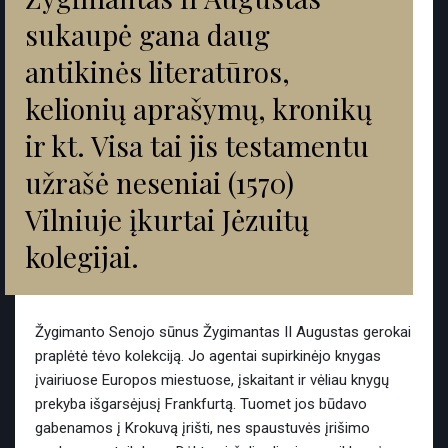
sukaupė gana daug
antikinės literatūros,
kelionių aprašymų, kronikų
ir kt. Visa tai jis testamentu
užrašė neseniai (1570)
Vilniuje įkurtai Jėzuitų
kolegijai.
Žygimanto Senojo sūnus Žygimantas II Augustas gerokai
praplėtė tėvo kolekciją. Jo agentai supirkinėjo knygas
įvairiuose Europos miestuose, įskaitant ir vėliau knygų
prekyba išgarsėjusį Frankfurtą. Tuomet jos būdavo
gabenamos į Krokuvą įrišti, nes spaustuvės įrišimo