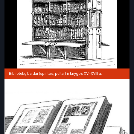
Bibliotekų baldai (spintos, pultai) ir knygos XVI-XVIII a.