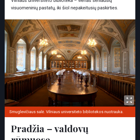
Vilniaus universiteto biblioteka – vienas seniausių
visuomeninių pastatų, iki šiol nepakeitusių paskirties.
Smuglevičiaus salė. Vilniaus universiteto bibliotekos nuotrauka.
Pradžia – valdovų
rūmuose