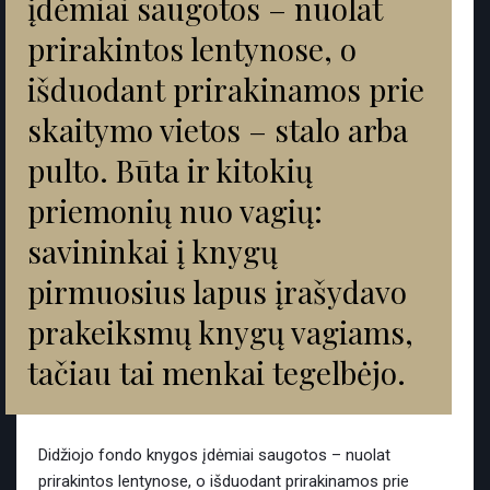
įdėmiai saugotos – nuolat
prirakintos lentynose, o
išduodant prirakinamos prie
skaitymo vietos – stalo arba
pulto. Būta ir kitokių
priemonių nuo vagių:
savininkai į knygų
pirmuosius lapus įrašydavo
prakeiksmų knygų vagiams,
tačiau tai menkai tegelbėjo.
Didžiojo fondo knygos įdėmiai saugotos – nuolat
prirakintos lentynose, o išduodant prirakinamos prie