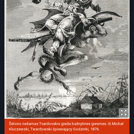
Šėtono nešamas Tvardovskis gieda bažnytines giesmes. Iš Michał
Kluczewski, Twardowski śpiewający Godzinki, 1876.