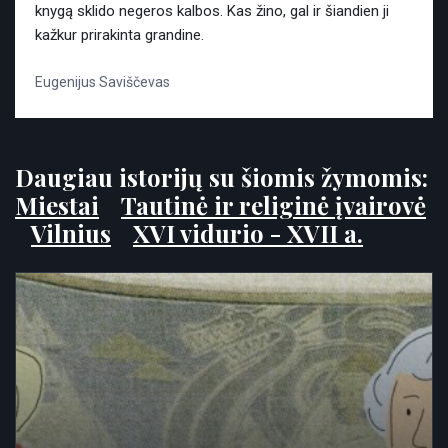
knygą sklido negeros kalbos. Kas žino, gal ir šiandien ji
kažkur prirakinta grandine.
Eugenijus Saviščevas
Daugiau istorijų su šiomis žymomis:
Miestai
Tautinė ir religinė įvairovė
Vilnius
XVI vidurio - XVII a.