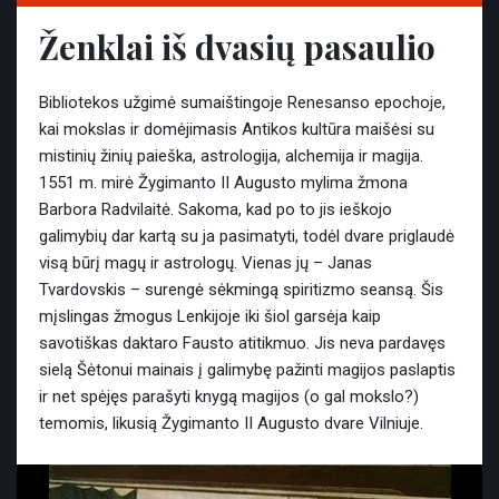
Ženklai iš dvasių pasaulio
Bibliotekos užgimė sumaištingoje Renesanso epochoje,
kai mokslas ir domėjimasis Antikos kultūra maišėsi su
mistinių žinių paieška, astrologija, alchemija ir magija.
1551 m. mirė Žygimanto II Augusto mylima žmona
Barbora Radvilaitė. Sakoma, kad po to jis ieškojo
galimybių dar kartą su ja pasimatyti, todėl dvare priglaudė
visą būrį magų ir astrologų. Vienas jų – Janas
Tvardovskis – surengė sėkmingą spiritizmo seansą. Šis
mįslingas žmogus Lenkijoje iki šiol garsėja kaip
savotiškas daktaro Fausto atitikmuo. Jis neva pardavęs
sielą Šėtonui mainais į galimybę pažinti magijos paslaptis
ir net spėjęs parašyti knygą magijos (o gal mokslo?)
temomis, likusią Žygimanto II Augusto dvare Vilniuje.