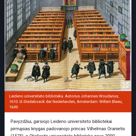
Leideno universiteto biblioteka. Autorius Johannes Woudanus,
1610. Iš Stedeboeck der Nederlanden, Amsterdam: Willem Blaeu,
1649.
Pavyzdžiui, garsiojo Leideno universiteto bibliotekai
pirmąsias knygas padovanojo princas Vilhelmas Oranietis