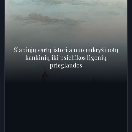
Šlapiųjų vartų istorija nuo nukryžiuotų
kankinių iki psichikos ligonių
prieglaudos