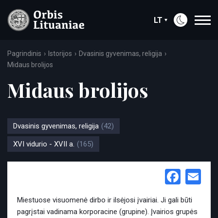
LT
Pagrindinis
Istorijos
Dvasinis gyvenimas, religija
Midaus brolijos
Midaus brolijos
Dvasinis gyvenimas, religija
(42)
XVI vidurio - XVII a.
(165)
Face
Em
Miestuose visuomenė dirbo ir ilsėjosi įvairiai. Ji gali būti
pagrįstai vadinama korporacine (grupine). Įvairios grupės