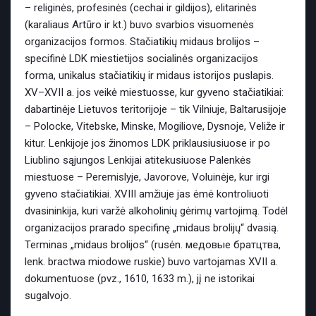
– religinės, profesinės (cechai ir gildijos), elitarinės
(karaliaus Artūro ir kt.) buvo svarbios visuomenės
organizacijos formos. Stačiatikių midaus brolijos –
specifinė LDK miestietijos socialinės organizacijos
forma, unikalus stačiatikių ir midaus istorijos puslapis.
XV–XVII a. jos veikė miestuosse, kur gyveno stačiatikiai:
dabartinėje Lietuvos teritorijoje – tik Vilniuje, Baltarusijoje
– Polocke, Vitebske, Minske, Mogiliove, Dysnoje, Veliže ir
kitur. Lenkijoje jos žinomos LDK priklausiusiuose ir po
Liublino sąjungos Lenkijai atitekusiuose Palenkės
miestuose – Peremislyje, Javorove, Voluinėje, kur irgi
gyveno stačiatikiai. XVIII amžiuje jas ėmė kontroliuoti
dvasininkija, kuri varžė alkoholinių gėrimų vartojimą. Todėl
organizacijos prarado specifinę „midaus brolijų“ dvasią.
Terminas „midaus brolijos“ (rusėn. медовые братцтва,
lenk. bractwa miodowe ruskie) buvo vartojamas XVII a.
dokumentuose (pvz., 1610, 1633 m.), jį ne istorikai
sugalvojo.