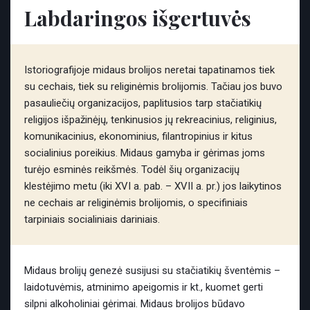
Labdaringos išgertuvės
Istoriografijoje midaus brolijos neretai tapatinamos tiek
su cechais, tiek su religinėmis brolijomis. Tačiau jos buvo
pasauliečių organizacijos, paplitusios tarp stačiatikių
religijos išpažinėjų, tenkinusios jų rekreacinius, religinius,
komunikacinius, ekonominius, filantropinius ir kitus
socialinius poreikius. Midaus gamyba ir gėrimas joms
turėjo esminės reikšmės. Todėl šių organizacijų
klestėjimo metu (iki XVI a. pab. – XVII a. pr.) jos laikytinos
ne cechais ar religinėmis brolijomis, o specifiniais
tarpiniais socialiniais dariniais.
Midaus brolijų genezė susijusi su stačiatikių šventėmis –
laidotuvėmis, atminimo apeigomis ir kt., kuomet gerti
silpni alkoholiniai gėrimai. Midaus brolijos būdavo