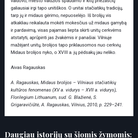
valdovo, miesto valdžios spaudimo ir kitų priežasčių
galiausiai irgi tapo unitiškos. O unitai stačiatikių tradicijų,
tarp jų ir midaus gėrimo, nepuoselėjo. Iš brolijų vis
atkakliau reikalauta mokėti mokesčius už midaus gamybą
ir pardavimą, visas pajamas liepta skirti unitų cerkvėms
atstatyti, aprūpinti jas žvakėmis ir panašiai. Vilniuje
mažėjant unitų, brolijos tapo priklausomos nuo cerkvių.
Midaus brolijos nyko, o XVIII a. jų pėdsakų jau neliko.
Aivas Ragauskas
A. Ragauskas, Midaus brolijos – Vilniaus stačiatikių
kultūros fenomenas (XV a. vidurys – XVII a. vidurys),
Florilegium Lithuanum, sud. G. Blažienė, S.
Grigaravičiūtė, A. Ragauskas, Vilnius, 2010, p. 229–241.
Daugiau istorijų su šiomis žymomis: