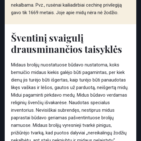
nekalbama. Pvz., rusėnai kailiadirbiai cechinę privilegiją
gavo tik 1669 metais. Joje apie midų nėra nė žodžio.
Šventinį svaigulį
drausminančios taisyklės
Midaus brolijų nuostatuose būdavo nustatoma, koks
bemuičio midaus kiekis galėjo būti pagamintas, per kiek
dienų jis turėjo būti išgertas, kaip turėjo būti panaudotas
likęs vaškas ir lėšos, gautos už parduotą, neišgertą midų.
Midui pagaminti pirkdavo medų. Midus būdavo verdamas
religinių švenčių išvakarėse. Naudotas specialus
inventorius. Nevisiškai subrendęs, nestiprus midus
paprastai būdavo geriamas pašventintuose brolijų
namuose. Midaus brolijų vyresnieji tvarkė pinigus,
prižiūrėjo tvarką, kad puotos dalyviai „nereikalingų žodžių
nekalbėtų, ant stalų nekniubtų ir midaus nelaistytų“.