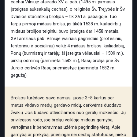
cechai Vilniuje atsirado XV a. pab. (1495 m. pirmasis
įsteigtas auksakalių cechas), o religinės Šv. Trejybės ir Šv.
Dvasios stačiatikių brolijos – tik XVI a. pabaigoje. Tuo
tarpu pirmoji midaus brolija, jei tikėti 1538 m. kailiadirbių
midaus brolijos teiginiu, buvo įsteigta dar 1458 metais.
XVI amžiaus pab. Vilniuje įvairiais pagrindais (profesiniu,
teritoriniu ir socialiniu) veikė 4 midaus brolijos: kailiadirbių,
Ponų (burmistrų ir tarėjų; ši įsteigta vėliausiai – 1509 m.),
pirklių odminių (paminėta 1582 m.), Rasų brolija prie Šv.
Jurgio cerkvės Rasų priemiestyje (paminėta 1582 m.
gegužę).
Brolijos turėdavo savo namus, juose 3–8 kartus per
metus virdavo medų, gerdavo midų, cerkvėms duodavo
žvakių. Jos būdavo atleidžiamos nuo gėralų mokesčio. Jų
privilegijos rodo, jog brolijų veikloje midaus gamyba,
vartojimas ir bendravimas užėmė pagrindinę vietą. Apie
gamybą ar prekybą, priešingai nei cechų statutuose, nieko