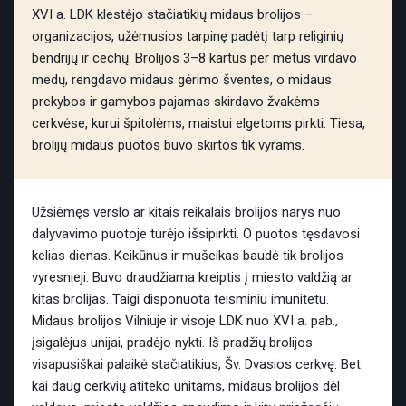
XVI a. LDK klestėjo stačiatikių midaus brolijos –
organizacijos, užėmusios tarpinę padėtį tarp religinių
bendrijų ir cechų. Brolijos 3–8 kartus per metus virdavo
medų, rengdavo midaus gėrimo šventes, o midaus
prekybos ir gamybos pajamas skirdavo žvakėms
cerkvėse, kurui špitolėms, maistui elgetoms pirkti. Tiesa,
brolijų midaus puotos buvo skirtos tik vyrams.
Užsiėmęs verslo ar kitais reikalais brolijos narys nuo
dalyvavimo puotoje turėjo išsipirkti. O puotos tęsdavosi
kelias dienas. Keikūnus ir mušeikas baudė tik brolijos
vyresnieji. Buvo draudžiama kreiptis į miesto valdžią ar
kitas brolijas. Taigi disponuota teisminiu imunitetu.
Midaus brolijos Vilniuje ir visoje LDK nuo XVI a. pab.,
įsigalėjus unijai, pradėjo nykti. Iš pradžių brolijos
visapusiškai palaikė stačiatikius, Šv. Dvasios cerkvę. Bet
kai daug cerkvių atiteko unitams, midaus brolijos dėl