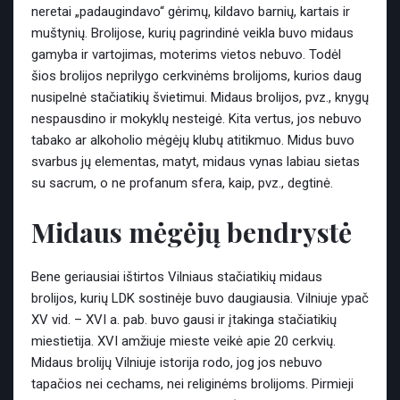
neretai „padaugindavo“ gėrimų, kildavo barnių, kartais ir
muštynių. Brolijose, kurių pagrindinė veikla buvo midaus
gamyba ir vartojimas, moterims vietos nebuvo. Todėl
šios brolijos neprilygo cerkvinėms brolijoms, kurios daug
nusipelnė stačiatikių švietimui. Midaus brolijos, pvz., knygų
nespausdino ir mokyklų nesteigė. Kita vertus, jos nebuvo
tabako ar alkoholio mėgėjų klubų atitikmuo. Midus buvo
svarbus jų elementas, matyt, midaus vynas labiau sietas
su sacrum, o ne profanum sfera, kaip, pvz., degtinė.
Midaus mėgėjų bendrystė
Bene geriausiai ištirtos Vilniaus stačiatikių midaus
brolijos, kurių LDK sostinėje buvo daugiausia. Vilniuje ypač
XV vid. – XVI a. pab. buvo gausi ir įtakinga stačiatikių
miestietija. XVI amžiuje mieste veikė apie 20 cerkvių.
Midaus brolijų Vilniuje istorija rodo, jog jos nebuvo
tapačios nei cechams, nei religinėms brolijoms. Pirmieji