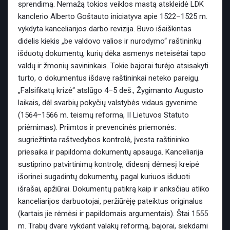
sprendimą. Nemažą tokios veiklos mastą atskleidė LDK
kanclerio Alberto Goštauto iniciatyva apie 1522–1525 m.
vykdyta kanceliarijos darbo revizija. Buvo išaiškintas
didelis kiekis „be valdovo valios ir nurodymo“ raštininkų
išduotų dokumentų, kurių dėka asmenys neteisėtai tapo
valdų ir žmonių savininkais. Tokie bajorai turėjo atsisakyti
turto, o dokumentus išdavę raštininkai neteko pareigų.
„Falsifikatų krizė“ atslūgo 4–5 deš., Žygimanto Augusto
laikais, dėl svarbių pokyčių valstybės vidaus gyvenime
(1564–1566 m. teismų reforma, II Lietuvos Statuto
priėmimas). Priimtos ir prevencinės priemonės:
sugriežtinta raštvedybos kontrolė, įvesta raštininko
priesaika ir papildoma dokumentų apsauga. Kanceliarija
sustiprino patvirtinimų kontrolę, didesnį dėmesį kreipė
išorinei sugadintų dokumentų, pagal kuriuos išduoti
išrašai, apžiūrai. Dokumentų patikrą kaip ir anksčiau atliko
kanceliarijos darbuotojai, peržiūrėję pateiktus originalus
(kartais jie rėmėsi ir papildomais argumentais). Štai 1555
m. Trabų dvare vykdant valakų reformą, bajorai, siekdami