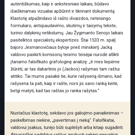
autentiškumas, kaip ir ankstesniais laikais, būdavo
išaiškinamas vizualiai apžiūrint ir tikrinant dokumentą.
Klastotę atpažindavo iš rašto išvaizdos, neteisingo
formuliaro, antspaudavimo, skutimų ir taisymų tekste,
turinio dalykinių netikslumų. Jau Žygimanto Senojo laikais
pasitelktos specialistų ekspertizes. Štai 1533 m. spalį
bajoro Jesmanovičiaus byloje prieš minskietį Jacką
valdovo paskirti komisorių teismo teisėjai nurodė atlikti
įtariamo falsifikato grafologinę analizę: „Ir mes liepėme
žiūrėti, ar tas dabartinis jo (Jackos) rašymas tam raštui
atitiko. Tai mums pasakė tie, kurie rašyseną išmano, kad
rašysena ta pati, kaip ir rašte, nors jis savo ranką keitė,
betgi matyti, kad tas raštas jo ranka rašytas.“
Nustačius klastotę, sekdavo jos galiojimo panaikinimas –
paskelbimas niekine, „pavertimas į nieką“. Falsifikatai,
valdovui įsakius, turėjo būti suplėšyti arba kitaip sugadinti.
Akivaizdžiai padirbtus raštus anuliuoti sekėsi nesunkiai.