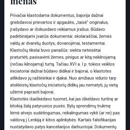
menas
Privačiai klastodama dokumentus, bajorija dažnai
griebdavosi prievartos ir apgaulės, „taisė“ originalus,
įrašydavo ar išskusdavo reikiamus įrašus. Būdavo
padirbinėjami įvairūs dokumentai: skolaraščiai, žemės
valdų ar dvarelių duotys, dovanojimai, testamentai.
Klastočių tikslai buvo panašūs: siekta neteisėtai
praturtėti, pasisavinti žemes, pinigus ar kitą nekilnojamą
(rečiau kilnojamą) turtą. Tačiau XVI a. I p. tokios veiklos
iniciatoriai dažnai būdavo didikai ir bajorai, o klastotes
atlikdavo jų raštininkai ir djakai. Nuo amžiaus vidurio tarp
atskleistų klastočių iniciatorių didikų jau nematyti, jų vietą
užėmė paprasti bajorai.
Klastotės išaiškėdavo tuomet, kai jas iškeldavo turtinę ar
kitokią žalą patyrusios pusės. Bylų sprendimų trukmę
lėmė atvejo sudėtingumas, reikalingumas vykti (ar ne) pas
valdovą į Lenkiją ir kitos aplinkybės. Kartais falsifikacijas
nustatydavo patys kanceliarijos darbuotojai. Dokumentų