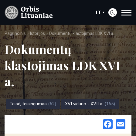
LT
Pagrindinis
Istorijos
Dokumentų klastojimas LDK XVI a.
Dokumentų
klastojimas LDK XVI
a.
Teisė, teisingumas
(62)
XVI vidurio - XVII a.
(165)
Face
Em