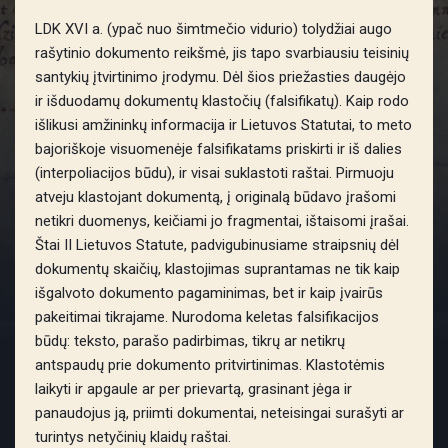
LDK XVI a. (ypač nuo šimtmečio vidurio) tolydžiai augo
rašytinio dokumento reikšmė, jis tapo svarbiausiu teisinių
santykių įtvirtinimo įrodymu. Dėl šios priežasties daugėjo
ir išduodamų dokumentų klastočių (falsifikatų). Kaip rodo
išlikusi amžininkų informacija ir Lietuvos Statutai, to meto
bajoriškoje visuomenėje falsifikatams priskirti ir iš dalies
(interpoliacijos būdu), ir visai suklastoti raštai. Pirmuoju
atveju klastojant dokumentą, į originalą būdavo įrašomi
netikri duomenys, keičiami jo fragmentai, ištaisomi įrašai.
Štai II Lietuvos Statute, padvigubinusiame straipsnių dėl
dokumentų skaičių, klastojimas suprantamas ne tik kaip
išgalvoto dokumento pagaminimas, bet ir kaip įvairūs
pakeitimai tikrajame. Nurodoma keletas falsifikacijos
būdų: teksto, parašo padirbimas, tikrų ar netikrų
antspaudų prie dokumento pritvirtinimas. Klastotėmis
laikyti ir apgaule ar per prievartą, grasinant jėga ir
panaudojus ją, priimti dokumentai, neteisingai surašyti ar
turintys netyčinių klaidų raštai.