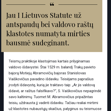
“
Jau I Lietuvos Statute už
antspaudų bei valdovo raštų
klastotes numatyta mirties
bausmė sudeginant.
Teismų praktikoje klastojimas kartais prilyginamas
valdovo išdavystei. Štai 1529 m. balandį Trakų pavieto
bajorą Motiejų Abramovičių bajoras Stanislovas
Vaiškovičius pavadino išdaviku. Teisėjams paprašius
įrodyti išdavystę, kurią jie traktavo taip: „Ar jis valdovą
išdavė, ar raštus falsifikavo?“, S. Vaiškovičius nepagrindė
savo kaltinimų. Tuomet M. Abramovičius pripažintas
teisiu, uždrausta jį vadinti išdaviku. Tačiau realiai mirtimi
už klastotes nubaustųjų skaičius, palyginus su teismuose