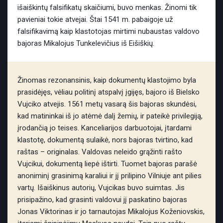
išaiškintų falsifikatų skaičiumi, buvo menkas. Žinomi tik
pavieniai tokie atvejai. Štai 1541 m. pabaigoje už
falsifikavimą kaip klastotojas mirtimi nubaustas valdovo
bajoras Mikalojus Tunkelevičius iš Eišiškių.
Žinomas rezonansinis, kaip dokumentų klastojimo byla
prasidėjęs, vėliau politinį atspalvį įgijęs, bajoro iš Bielsko
Vujciko atvejis. 1561 metų vasarą šis bajoras skundėsi,
kad matininkai iš jo atėmė dalį žemių, ir pateikė privilegiją,
įrodančią jo teises. Kanceliarijos darbuotojai, įtardami
klastotę, dokumentą sulaikė, nors bajoras tvirtino, kad
raštas – originalas. Valdovas neleido grąžinti rašto
Vujcikui, dokumentą liepė ištirti. Tuomet bajoras parašė
anoniminį grasinimą karaliui ir jį prilipino Vilniuje ant pilies
vartų. Išaiškinus autorių, Vujcikas buvo suimtas. Jis
prisipažino, kad grasinti valdovui jį paskatino bajoras
Jonas Viktorinas ir jo tarnautojas Mikalojus Koženiovskis,