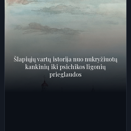
Šlapiųjų vartų istorija nuo nukryžiuotų
kankinių iki psichikos ligonių
prieglaudos