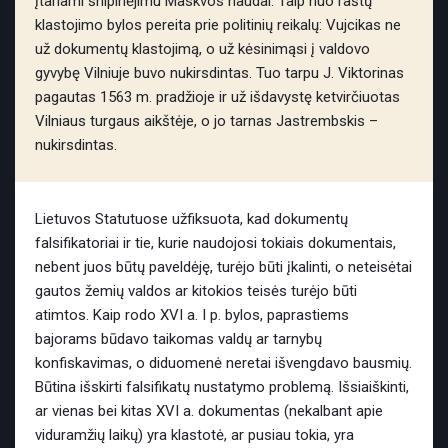
įtariami šnipinėjimu Maskvos naudai. Taip nuo raštų
klastojimo bylos pereita prie politinių reikalų: Vujcikas ne
už dokumentų klastojimą, o už kėsinimąsi į valdovo
gyvybę Vilniuje buvo nukirsdintas. Tuo tarpu J. Viktorinas
pagautas 1563 m. pradžioje ir už išdavystę ketvirčiuotas
Vilniaus turgaus aikštėje, o jo tarnas Jastrembskis –
nukirsdintas.
Lietuvos Statutuose užfiksuota, kad dokumentų
falsifikatoriai ir tie, kurie naudojosi tokiais dokumentais,
nebent juos būtų paveldėję, turėjo būti įkalinti, o neteisėtai
gautos žemių valdos ar kitokios teisės turėjo būti
atimtos. Kaip rodo XVI a. I p. bylos, paprastiems
bajorams būdavo taikomas valdų ar tarnybų
konfiskavimas, o diduomenė neretai išvengdavo bausmių.
Būtina išskirti falsifikatų nustatymo problemą. Išsiaiškinti,
ar vienas bei kitas XVI a. dokumentas (nekalbant apie
viduramžių laikų) yra klastotė, ar pusiau tokia, yra