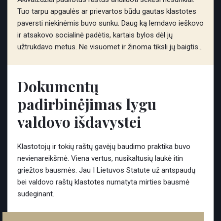
Tuo tarpu apgaulės ar prievartos būdu gautas klastotes
paversti niekinėmis buvo sunku. Daug ką lemdavo ieškovo
ir atsakovo socialinė padėtis, kartais bylos dėl jų
užtrukdavo metus. Ne visuomet ir žinoma tiksli jų baigtis…
Dokumentų
padirbinėjimas lygu
valdovo išdavystei
Klastotojų ir tokių raštų gavėjų baudimo praktika buvo
nevienareikšmė. Viena vertus, nusikaltusių laukė itin
griežtos bausmės. Jau I Lietuvos Statute už antspaudų
bei valdovo raštų klastotes numatyta mirties bausmė
sudeginant.