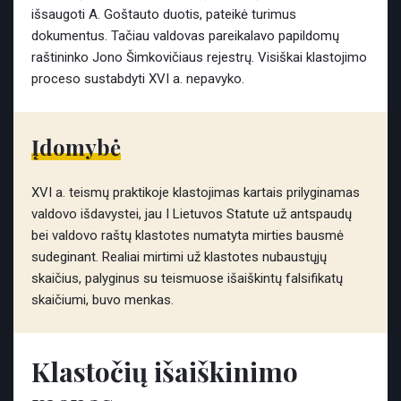
išsaugoti A. Goštauto duotis, pateikė turimus
dokumentus. Tačiau valdovas pareikalavo papildomų
raštininko Jono Šimkovičiaus rejestrų. Visiškai klastojimo
proceso sustabdyti XVI a. nepavyko.
Įdomybė
XVI a. teismų praktikoje klastojimas kartais prilyginamas
valdovo išdavystei, jau I Lietuvos Statute už antspaudų
bei valdovo raštų klastotes numatyta mirties bausmė
sudeginant. Realiai mirtimi už klastotes nubaustųjų
skaičius, palyginus su teismuose išaiškintų falsifikatų
skaičiumi, buvo menkas.
Klastočių išaiškinimo