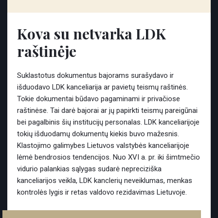
Kova su netvarka LDK
raštinėje
Suklastotus dokumentus bajorams surašydavo ir
išduodavo LDK kanceliarija ar pavietų teismų raštinės.
Tokie dokumentai būdavo pagaminami ir privačiose
raštinėse. Tai darė bajorai ar jų papirkti teismų pareigūnai
bei pagalbinis šių institucijų personalas. LDK kanceliarijoje
tokių išduodamų dokumentų kiekis buvo mažesnis.
Klastojimo galimybes Lietuvos valstybės kanceliarijoje
lėmė bendrosios tendencijos. Nuo XVI a. pr. iki šimtmečio
vidurio palankias sąlygas sudarė nepreciziška
kanceliarijos veikla, LDK kanclerių neveiklumas, menkas
kontrolės lygis ir retas valdovo rezidavimas Lietuvoje.