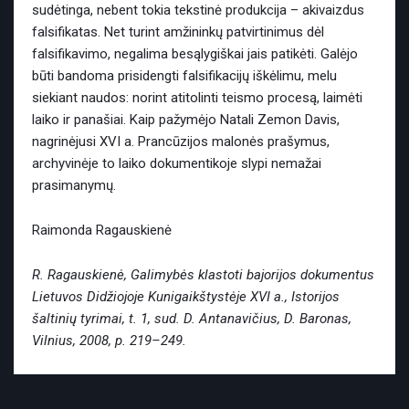
sudėtinga, nebent tokia tekstinė produkcija – akivaizdus
falsifikatas. Net turint amžininkų patvirtinimus dėl
falsifikavimo, negalima besąlygiškai jais patikėti. Galėjo
būti bandoma prisidengti falsifikacijų iškėlimu, melu
siekiant naudos: norint atitolinti teismo procesą, laimėti
laiko ir panašiai. Kaip pažymėjo Natali Zemon Davis,
nagrinėjusi XVI a. Prancūzijos malonės prašymus,
archyvinėje to laiko dokumentikoje slypi nemažai
prasimanymų.
Raimonda Ragauskienė
R. Ragauskienė, Galimybės klastoti bajorijos dokumentus
Lietuvos Didžiojoje Kunigaikštystėje XVI a., Istorijos
šaltinių tyrimai, t. 1, sud. D. Antanavičius, D. Baronas,
Vilnius, 2008, p. 219–249.