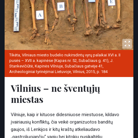
Tikėta, Vilniaus miesto budelio nukirsdintų vyrų palaikai XVI a. II
pusės – XVII a. kapinėse (Kapas nr. 52, Subačiaus g. 41), J.
Stankevičiūtė, Kapinės Vilniuje, Subačiaus gatvėje 41,
Archeologiniai tyrinėjimai Lietuvoje, Vilnius, 2015, p. 184
Vilnius – ne šventųjų
miestas
Vilniuje, kaip ir kituose didesniuose miestuose, kildavo
įvairiausių konfliktų, čia veikė organizuotos banditų
gaujos, iš Lenkijos ir kitų kraštų atkeliaudavo
„gastroliuojančių“ vagių bei kitokių nusikaltėlių.