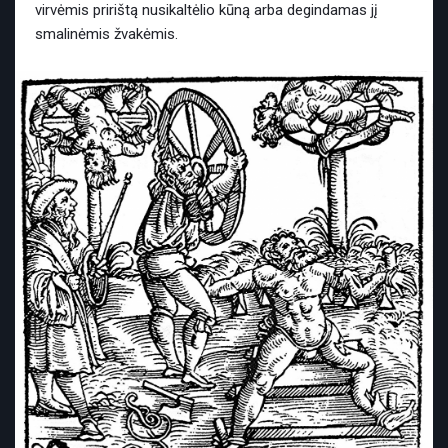
virvėmis pririštą nusikaltėlio kūną arba degindamas jį
smalinėmis žvakėmis.