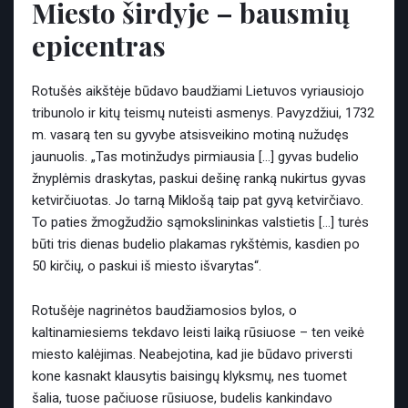
Miesto širdyje – bausmių
epicentras
Rotušės aikštėje būdavo baudžiami Lietuvos vyriausiojo
tribunolo ir kitų teismų nuteisti asmenys. Pavyzdžiui, 1732
m. vasarą ten su gyvybe atsisveikino motiną nužudęs
jaunuolis. „Tas motinžudys pirmiausia […] gyvas budelio
žnyplėmis draskytas, paskui dešinę ranką nukirtus gyvas
ketvirčiuotas. Jo tarną Miklošą taip pat gyvą ketvirčiavo.
To paties žmogžudžio sąmokslininkas valstietis […] turės
būti tris dienas budelio plakamas rykštėmis, kasdien po
50 kirčių, o paskui iš miesto išvarytas“.
Rotušėje nagrinėtos baudžiamosios bylos, o
kaltinamiesiems tekdavo leisti laiką rūsiuose – ten veikė
miesto kalėjimas. Neabejotina, kad jie būdavo priversti
kone kasnakt klausytis baisingų klyksmų, nes tuomet
šalia, tuose pačiuose rūsiuose, budelis kankindavo