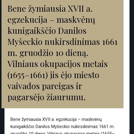
Bene žymiausia XVII a.
egzekucija – maskvėnų
kunigaikščio Danilos
Myšeckio nukirsdinimas 1661
m. gruodžio 10 dieną.
Vilniaus okupacijos metais
(1655–1661) jis ėjo miesto
vaivados pareigas ir
pagarsėjo žiaurumu.
Bene žymiausia XVII a. egzekucija – maskvėnų
kunigaikščio Danilos Myšeckio nukirsdinimas 1661 m.
gruodžio 10 dieną. Vilniaus okupacijos metais (1655–