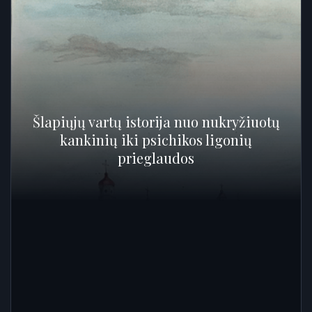
Šlapiųjų vartų istorija nuo nukryžiuotų
kankinių iki psichikos ligonių
prieglaudos