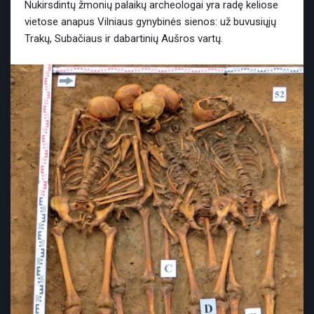
Nukirsdintų žmonių palaikų archeologai yra radę keliose
vietose anapus Vilniaus gynybinės sienos: už buvusiųjų
Trakų, Subačiaus ir dabartinių Aušros vartų.