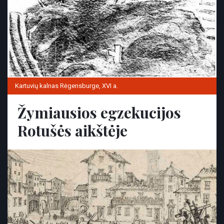
Kartuvių kalnas Rėgensburge, XVI a.
Žymiausios egzekucijos
Rotušės aikštėje