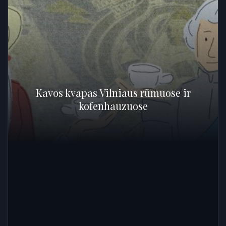
Kavos kvapas Vilniaus rūmuose ir
kofenhauzuose