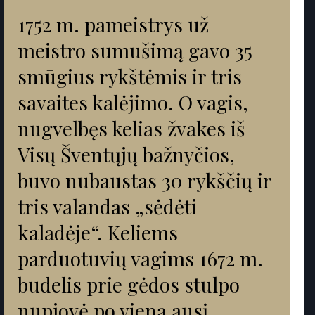
“
1752 m. pameistrys už
meistro sumušimą gavo 35
smūgius rykštėmis ir tris
savaites kalėjimo. O vagis,
nugvelbęs kelias žvakes iš
Visų Šventųjų bažnyčios,
buvo nubaustas 30 rykščių ir
tris valandas „sėdėti
kaladėje“. Keliems
parduotuvių vagims 1672 m.
budelis prie gėdos stulpo
nupjovė po vieną ausį.