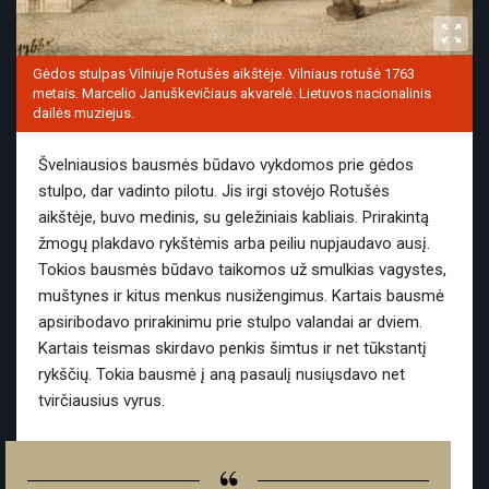
Gėdos stulpas Vilniuje Rotušės aikštėje. Vilniaus rotušė 1763
metais. Marcelio Januškevičiaus akvarelė. Lietuvos nacionalinis
dailės muziejus.
Švelniausios bausmės būdavo vykdomos prie gėdos
stulpo, dar vadinto pilotu. Jis irgi stovėjo Rotušės
aikštėje, buvo medinis, su geležiniais kabliais. Prirakintą
žmogų plakdavo rykštėmis arba peiliu nupjaudavo ausį.
Tokios bausmės būdavo taikomos už smulkias vagystes,
muštynes ir kitus menkus nusižengimus. Kartais bausmė
apsiribodavo prirakinimu prie stulpo valandai ar dviem.
Kartais teismas skirdavo penkis šimtus ir net tūkstantį
rykščių. Tokia bausmė į aną pasaulį nusiųsdavo net
tvirčiausius vyrus.