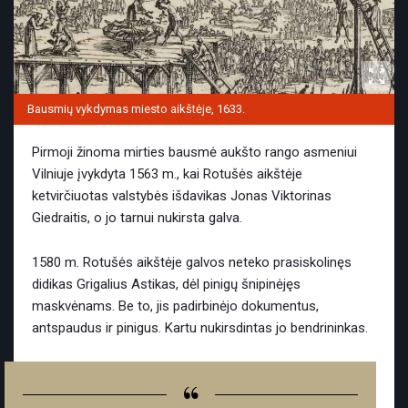
Bausmių vykdymas miesto aikštėje, 1633.
Pirmoji žinoma mirties bausmė aukšto rango asmeniui
Vilniuje įvykdyta 1563 m., kai Rotušės aikštėje
ketvirčiuotas valstybės išdavikas Jonas Viktorinas
Giedraitis, o jo tarnui nukirsta galva.
1580 m. Rotušės aikštėje galvos neteko prasiskolinęs
didikas Grigalius Astikas, dėl pinigų šnipinėjęs
maskvėnams. Be to, jis padirbinėjo dokumentus,
antspaudus ir pinigus. Kartu nukirsdintas jo bendrininkas.
“