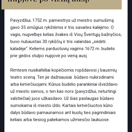
Pavyzdžiui, 1752 m. pameistrys už meistro sumušimą
gavo 35 smūgius rykštėmis ir tris savaites kalėjimo. O
vagis, nugvelbęs kelias žvakes iš Visų Šventųjų bažnyčios,
buvo nubaustas 30 rykščių ir tris valandas „sėdėti
kaladėje“. Keliems parduotuvių vagims 1672 m. budelis
prie gėdos stulpo nupjovė po vieną ausį.
Rimtesni nusikaltėliai kopėčiomis ropšdavosi į bausmių
teatro sceną. Ten jie dažniausiai būdavo nukirsdinami
arba ketvirčiuojami. Kūnus budelio parankiniai išveždavo
už miesto sienos, o ten kas nors (pavyzdžiui, neturtingi
valstiečiai) juos užkasdavo. Už šias paslaugas būdavo
sumokama iš miesto iždo. Kartais ketvirčiuotos kūno
dalys būdavo pamaunamos ant kuolų ties pagrindiniais
keliais arba tiesiog paliekamos užmiesčio laukuose.