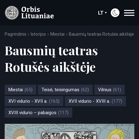
LT
Pagrindinis
Istorijos
Miestai
Bausmių teatras Rotušės aikštėje
Bausmių teatras
Rotušės aikštėje
Miestai
(65)
Teisė, teisingumas
(62)
Vilnius
(61)
XVI vidurio - XVII a.
(165)
XVII vidurio - XVIII a.
(177)
XVIII vidurio – pabaigos
(117)