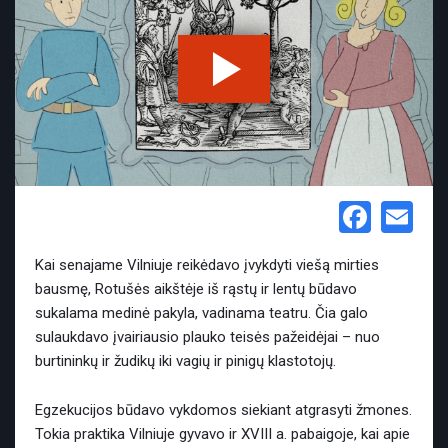
Face
Em
Kai senajame Vilniuje reikėdavo įvykdyti viešą mirties
bausmę, Rotušės aikštėje iš rąstų ir lentų būdavo
sukalama medinė pakyla, vadinama teatru. Čia galo
sulaukdavo įvairiausio plauko teisės pažeidėjai – nuo
burtininkų ir žudikų iki vagių ir pinigų klastotojų.
Egzekucijos būdavo vykdomos siekiant atgrasyti žmones.
Tokia praktika Vilniuje gyvavo ir XVIII a. pabaigoje, kai apie