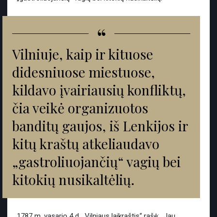
“
Vilniuje, kaip ir kituose
didesniuose miestuose,
kildavo įvairiausių konfliktų,
čia veikė organizuotos
banditų gaujos, iš Lenkijos ir
kitų kraštų atkeliaudavo
„gastroliuojančių“ vagių bei
kitokių nusikaltėlių.
1787 m. vasario 4 d. „Vilniaus laikraštis“ rašė: „Jau