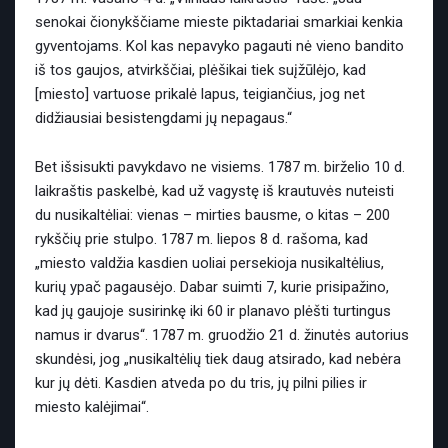
senokai čionykščiame mieste piktadariai smarkiai kenkia
gyventojams. Kol kas nepavyko pagauti nė vieno bandito
iš tos gaujos, atvirkščiai, plėšikai tiek suįžūlėjo, kad
[miesto] vartuose prikalė lapus, teigiančius, jog net
didžiausiai besistengdami jų nepagaus.“
Bet išsisukti pavykdavo ne visiems. 1787 m. birželio 10 d.
laikraštis paskelbė, kad už vagystę iš krautuvės nuteisti
du nusikaltėliai: vienas – mirties bausme, o kitas – 200
rykščių prie stulpo. 1787 m. liepos 8 d. rašoma, kad
„miesto valdžia kasdien uoliai persekioja nusikaltėlius,
kurių ypač pagausėjo. Dabar suimti 7, kurie prisipažino,
kad jų gaujoje susirinkę iki 60 ir planavo plėšti turtingus
namus ir dvarus“. 1787 m. gruodžio 21 d. žinutės autorius
skundėsi, jog „nusikaltėlių tiek daug atsirado, kad nebėra
kur jų dėti. Kasdien atveda po du tris, jų pilni pilies ir
miesto kalėjimai“.