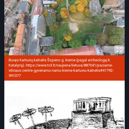
Buvęs Kartuvių kalnelis Šopeno g. kieme (pagal archeologą K.
Katalyną). https://www.tv3.lt/naujiena/lietuva/887041/paciame-
vilniaus-centre-gyvenamu-namu-kieme-kartuviu-kalnelis#41792-
991077