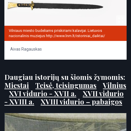
Vilniaus miesto budeliams priskiriami kalavijai. Lietuvos
nacionalinis muziejus http://www.lnm.lt/istoriniai_daiktai/
Aivas Ragauskas
Daugiau istorijų su šiomis žymomis:
Miestai
Teisė, teisingumas
Vilnius
XVI vidurio - XVII a.
XVII vidurio
- XVIII a.
XVIII vidurio – pabaigos