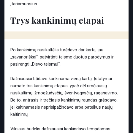
įtariamuosius.
Trys kankinimų etapai
Po kankinimų nusikaltėlis turėdavo dar kartą, jau
„savanoriškai“, patvirtinti teisme duotus parodymus ir
pasirengti „Dievo teismui“.
Dažniausiai būdavo kankinama vieną kartą. Įstatymai
numatė tris kankinimų etapus, ypač dėl rimčiausių
nusikaltimų: žmogžudysčių, šventvagysčių, raganavimo.
Be to, antrasis ir trečiasis kankinimų raundas grėsdavo,
jei kaltinamasis neprisipažindavo arba pateikus naujų
kaltinimų.
Vilniaus budelis dažniausiai kankindavo tempdamas