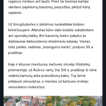
raganos mirdavo ant laužo. Prieš tai teismas kartais
skirdavo papildomų bausmių, pavyzdžiui, plėšyti kūną
replėmis.
Už žmogžudystes ir plėšimus nusikaltėliai būdavo
ketvirčiuojami. Atkirstas kūno dalis budelis sukabindavo
ant specialių kablių. Ant bausmių teatro pakylos jis
dažniausiai darbuodavosi dviašmeniu kalaviju. Vienas
toks įrankis, vadintas „teisingumo kardu“, pražuvo XX a.
pradžioje.
Kaip ir kituose miestuose, kartuvės stovėjo Rūdninkų
priemiestyje, už Aušros vartų. Dar XIX a. pradžioje ši vieta
vadinta kartuvių arba pranciškonų kalnu. Toji žemė
priklausė vienuolynui, o miestas už kartuves mokėjo
vienuoliams mokesčius.