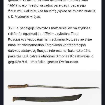
1661) jis ėjo miesto vaivados pareigas ir pagarsėjo
žiaurumu. Gali būti, kad bausmę įvykdė ne miesto budelis,
o D. Myšeckio virėjas.
XVIII a. pabaigoje įvykdytos mažiausiai dvi valstybinės
reikšmės egzekucijos. 1794 m., vykstant Tado
Kosciuškos vadovaujamam sukilimui, Rotušės aikštėje
nubausti vadinamosios Targovicos konfederacijos
dalyviai, atstovavę Rusijos interesams: balandžio 25 d.
pakartas LDK didysis etmonas Simonas Kosakovskis, o
gegužės 9 d. – maršalka Ignotas Šveikauskas.