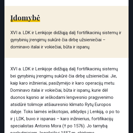
Įdomybė
XVI a. LDK ir Lenkijoje didžiąją dalį fortifikacinių sistemų ir
gynybinių įrengimų sukūrė čia dirbę užsieniečiai –
dominavo italai ir vokiečiai, būta ir ispanų.
XVI a. LDK ir Lenkijoje didžiąją dalį fortifikacinių sistemų
bei gynybinių įrengimų sukūrė čia dirbę užsieniečiai. Jie,
kaip karo inžinieriai, pasižymėjo ir karo operacijų metu.
Dominavo italai ir vokiečiai, būta ir ispanų, kurie dėl
duonos kąsnio ar ieškodami lengvesnio pragyvenimo
atsidūrė tolimoje atšiauresnio klimato Rytų Europos
dalyje. Toks laimės ieškotojas, atklydęs į Lenkiją, o po to
ir į LDK, buvo ir ispanas – karo inžinierius, fortifikacijų
specialistas Antonis Mora († po 1576). Jo tarnybą