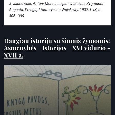
J. Jasnowski, Antoni Mora, hiszpan w służbie Zygmunta
Augusta, Przegląd Historyczno-Wojskowy, 1937, t. IX, s.
305–306.
Daugiau istorijų su šiomis žymomis:
Asmenybės
Istorijos
XVI vidurio -
XVII a.