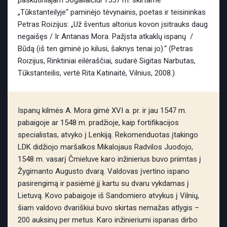
paskutiniajam Jogailaičiui 1557 m. skirtame
„Tūkstanteilyje“ paminėjo tėvynainis, poetas ir teisininkas
Petras Roizijus: „Už šventus altorius kovon įsitrauks daug
negaišęs / Ir Antanas Mora. Pažįsta atkaklų ispanų /
Būdą (iš ten giminė jo kilusi, šaknys tenai jo).“ (Petras
Roizijus, Rinktiniai eilėraščiai, sudarė Sigitas Narbutas,
Tūkstanteilis, vertė Rita Katinaitė, Vilnius, 2008.)
Ispanų kilmės A. Mora gimė XVI a. pr. ir jau 1547 m.
pabaigoje ar 1548 m. pradžioje, kaip fortifikacijos
specialistas, atvyko į Lenkiją. Rekomenduotas įtakingo
LDK didžiojo maršalkos Mikalojaus Radvilos Juodojo,
1548 m. vasarį Čmieluve karo inžinierius buvo priimtas į
Žygimanto Augusto dvarą. Valdovas įvertino ispano
pasirengimą ir pasiėmė jį kartu su dvaru vykdamas į
Lietuvą. Kovo pabaigoje iš Sandomiero atvykus į Vilnių,
šiam valdovo dvariškiui buvo skirtas nemažas atlygis –
200 auksinų per metus. Karo inžinieriumi ispanas dirbo