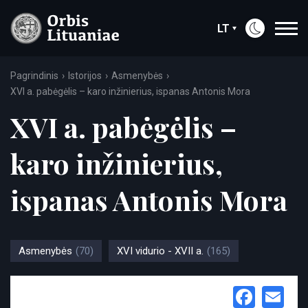
LT
Pagrindinis
Istorijos
Asmenybės
XVI a. pabėgėlis – karo inžinierius, ispanas Antonis Mora
XVI a. pabėgėlis –
karo inžinierius,
ispanas Antonis Mora
Asmenybės
(70)
XVI vidurio - XVII a.
(165)
Face
Em