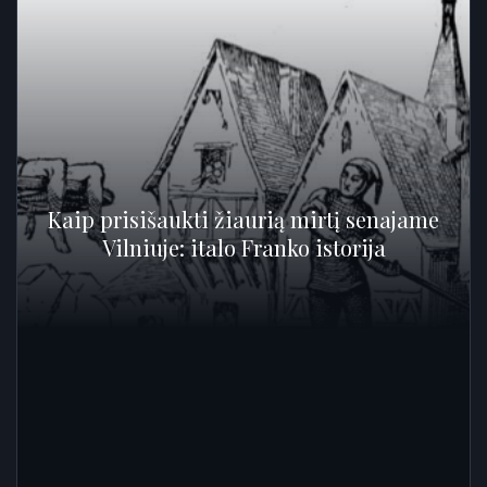
Kaip prisišaukti žiaurią mirtį senajame
Vilniuje: italo Franko istorija