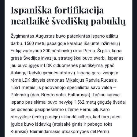
Ispaniška fortifikacija
neatlaikė švediškų pabūklų
Žygimantas Augustas buvo patenkintas ispano atliktu
darbu. 1560 metų pabaigoje karalius išsiuntė inžinierių į
Estiją vadovauti 300 pėstininkų rotai Pernu. Ši pilis, kuriai
grėsė Švedijos invazija, strategiškai buvo svarbi. Ispanas
jau buvo įgijęs ir LDK diduomenės pasitikėjimą, ypač
įtakingų Radvilų giminės atstovų. Ispaną gerai žinojo ir
rėmė LDK didysis etmonas Mikalojus Radvila Rudasis.
1561 metais jis padovanojo specialistui savo valdą –
Palonską (dab. Bresto sritis, Baltarusija). Tačiau kariniai
ispano pasiekimai buvo nevykę. 1562 metų gegužę švedai
be didesnio pasipriešinimo užėmė Pernu pilį. Karo
stovykloje (lenkų pusėje) sklandė kalbos, kad tarp pilies
įgulos buvo išdavikų (atsisakė gintis ir pabėgo toks
Kurnikis). Baimindamasis atsakomybės dėl Pernu