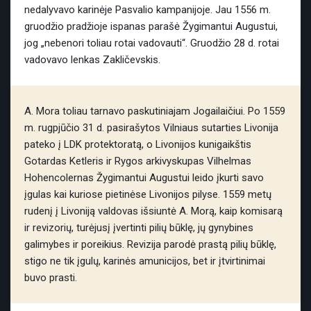
nedalyvavo karinėje Pasvalio kampanijoje. Jau 1556 m.
gruodžio pradžioje ispanas parašė Žygimantui Augustui,
jog „nebenori toliau rotai vadovauti“. Gruodžio 28 d. rotai
vadovavo lenkas Zakličevskis.
A. Mora toliau tarnavo paskutiniajam Jogailaičiui. Po 1559
m. rugpjūčio 31 d. pasirašytos Vilniaus sutarties Livonija
pateko į LDK protektoratą, o Livonijos kunigaikštis
Gotardas Ketleris ir Rygos arkivyskupas Vilhelmas
Hohencolernas Žygimantui Augustui leido įkurti savo
įgulas kai kuriose pietinėse Livonijos pilyse. 1559 metų
rudenį į Livoniją valdovas išsiuntė A. Morą, kaip komisarą
ir revizorių, turėjusį įvertinti pilių būklę, jų gynybines
galimybes ir poreikius. Revizija parodė prastą pilių būklę,
stigo ne tik įgulų, karinės amunicijos, bet ir įtvirtinimai
buvo prasti.