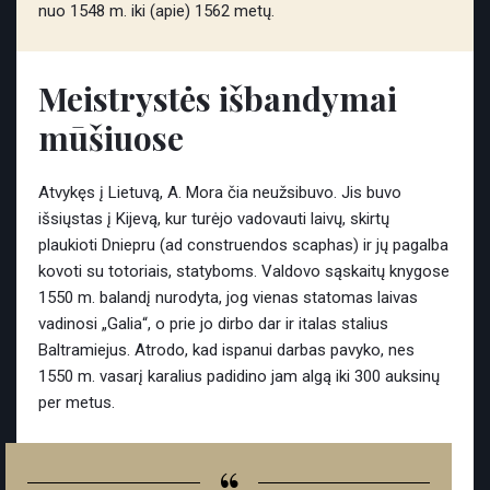
nuo 1548 m. iki (apie) 1562 metų.
Meistrystės išbandymai
mūšiuose
Atvykęs į Lietuvą, A. Mora čia neužsibuvo. Jis buvo
išsiųstas į Kijevą, kur turėjo vadovauti laivų, skirtų
plaukioti Dniepru (ad construendos scaphas) ir jų pagalba
kovoti su totoriais, statyboms. Valdovo sąskaitų knygose
1550 m. balandį nurodyta, jog vienas statomas laivas
vadinosi „Galia“, o prie jo dirbo dar ir italas stalius
Baltramiejus. Atrodo, kad ispanui darbas pavyko, nes
1550 m. vasarį karalius padidino jam algą iki 300 auksinų
per metus.