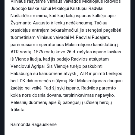
Vilniaus rašytame Vilniaus vaivados Mikalojaus Radvilos
Juodojo laiške sūnui Mikalojui Kristupui Radvilai
Našlaitėliui minima, kad kurį laiką ispanas kalbėjo apie
Žygimanto Augusto ir lenkų nedėkingumą. Tačiau
prasidėjus antrajam bekaralmečiui, jis stengėsi pagelbėti
tuometiniam Vilniaus vaivadai M. Radvilai Rudajam,
parėmusiam imperatoriaus Maksimilijono kandidatūrą į
ATR sostą. 1576 metų kovo 26 d. rašytas ispano laiškas
iš Vienos liudija, kad jis padėjo Radvilos atsiųstam
Venclovui Agripai. Šis Vienoje turėjo paskubinti
Habsburgą su kariuomene atvykti į ATR ir priimti Lenkijos
bei LDK diduomenės siūlymą. Bet Maksimilijonas daugiau
žadėjo nei veikė. Tad šį sykį ispano, Radvilos paremto
kokia nors dosnia dovana, tarpininkavimas nepavyko.
Vėlesnių duomenų apie šį pabėgusį į užsienį herojų
trūksta…
Raimonda Ragauskienė