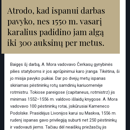
“
Atrodo, kad ispanui darbas
pavyko, nes 1550 m. vasarį
karalius padidino jam algą
iki 300 auksinų per metus.
Baigęs šį darbą, A. Mora vadovavo Čerkasų gynybinės
pilies statyboms ir jos aprūpinimui karo įranga. Tikėtina, ši
jo misija pavyko puikiai. Dar po dvejų metų ispanas
skiriamas pėstininkų rotų samdinių kariuomenėje
rotmistru. Tokiose pareigose (capitaneus, rotmistrz) jis
minimas 1552–1556 m. valdovo išlaidų knygose. A. Mora
vadovavo 100 pėstininkų rotai, įsikūrusiai Kameneco
Podolske. Prasidėjus Livonijos karui su Maskva, 1556 m.
rudenį ispanas gavo privilegiją suburti net 250 pėstininkų
ir vadovauti jiems. Tačiau dėl neaiškių priežasčių jis