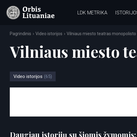
LDK METRIKA
ISTORIJO
Pagrindinis
Video istorijos
Vilniaus miesto teatras monopolisto 
Vilniaus miesto t
Video istorijos
(65)
Daugiau istorijų su šiomis žymomis