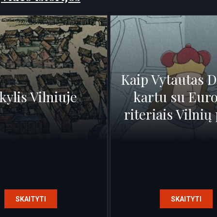
Kaip Vytautas D
kylis Vilniuje
kartu su Eur
riteriais Vilnių
SKAITYTI
SKAITYTI