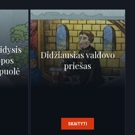
idysis
Didžiausias valdovo
opos
priešas
 puolė
SKAITYTI