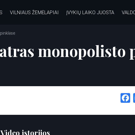
S
VILNIAUS ŽEMĖLAPIAI
ĮVYKIŲ LAIKO JUOSTA
VALD
pinklėse
eatras monopolisto 
:
Video istorijos