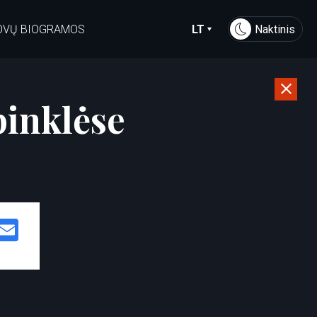
OVŲ BIOGRAMOS
LT
Naktinis
pinklėse
Facebook
Email