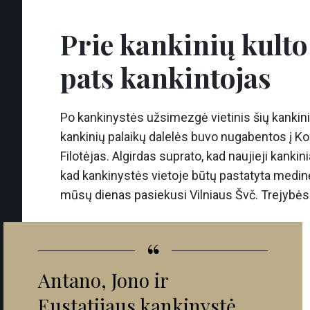
Prie kankinių kulto
pats kankintojas
Po kankinystės užsimezgė vietinis šių kankinių 
kankinių palaikų dalelės buvo nugabentos į Kon
Filotėjas. Algirdas suprato, kad naujieji kankinia
kad kankinystės vietoje būtų pastatyta medinė 
mūsų dienas pasiekusi Vilniaus Švč. Trejybės
“
Antano, Jono ir
Eustatijaus kankinystė