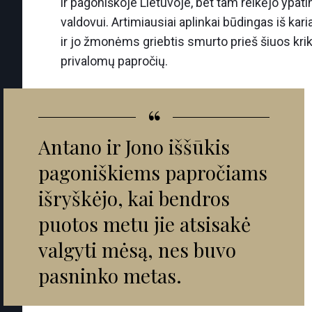
ir pagoniškoje Lietuvoje, bet tam reikėjo ypa
valdovui. Artimiausiai aplinkai būdingas iš ka
ir jo žmonėms griebtis smurto prieš šiuos krik
privalomų papročių.
“
Antano ir Jono iššūkis
pagoniškiems papročiams
išryškėjo, kai bendros
puotos metu jie atsisakė
valgyti mėsą, nes buvo
pasninko metas.