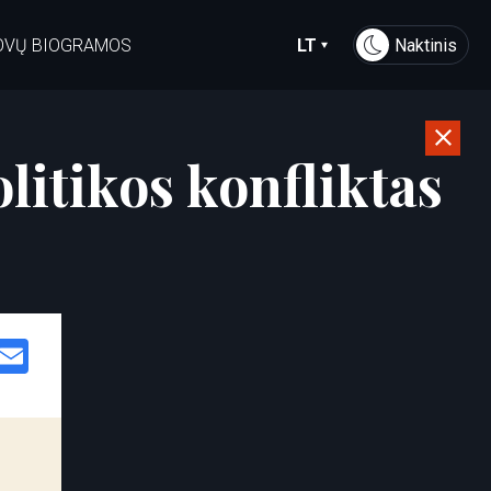
OVŲ BIOGRAMOS
LT
Naktinis
olitikos konfliktas
Facebook
Email