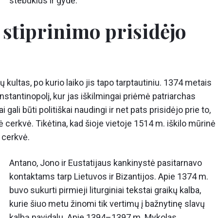
stebuklus ir gydė.“
 stiprinimo prisidėjo
kultas, po kurio laiko jis tapo tarptautiniu. 1374 metais
stantinopolį, kur jas iškilmingai priėmė patriarchas
i gali būti politiškai naudingi ir net pats prisidėjo prie to,
cerkvė. Tikėtina, kad šioje vietoje 1514 m. iškilo mūrinė
 cerkvė.
Antano, Jono ir Eustatijaus kankinystė pasitarnavo
kontaktams tarp Lietuvos ir Bizantijos. Apie 1374 m.
buvo sukurti pirmieji liturginiai tekstai graikų kalba,
kurie šiuo metu žinomi tik vertimų į bažnytinę slavų
kalbą pavidalu. Apie 1394–1397 m. Mykolas