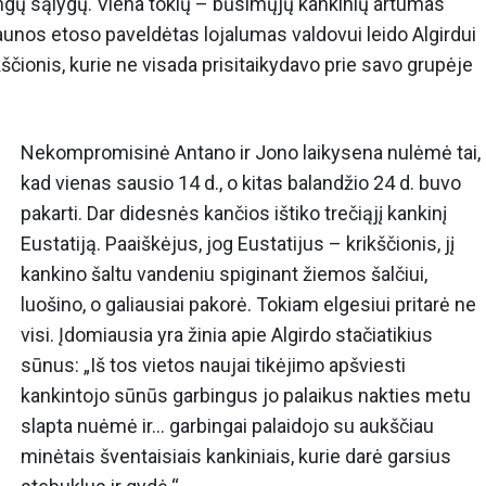
tingų sąlygų. Viena tokių – būsimųjų kankinių artumas
riaunos etoso paveldėtas lojalumas valdovui leido Algirdui
ščionis, kurie ne visada prisitaikydavo prie savo grupėje
Nekompromisinė Antano ir Jono laikysena nulėmė tai,
kad vienas sausio 14 d., o kitas balandžio 24 d. buvo
pakarti. Dar didesnės kančios ištiko trečiąjį kankinį
Eustatiją. Paaiškėjus, jog Eustatijus – krikščionis, jį
kankino šaltu vandeniu spiginant žiemos šalčiui,
luošino, o galiausiai pakorė. Tokiam elgesiui pritarė ne
visi. Įdomiausia yra žinia apie Algirdo stačiatikius
sūnus: „Iš tos vietos naujai tikėjimo apšviesti
kankintojo sūnūs garbingus jo palaikus nakties metu
slapta nuėmė ir… garbingai palaidojo su aukščiau
minėtais šventaisiais kankiniais, kurie darė garsius