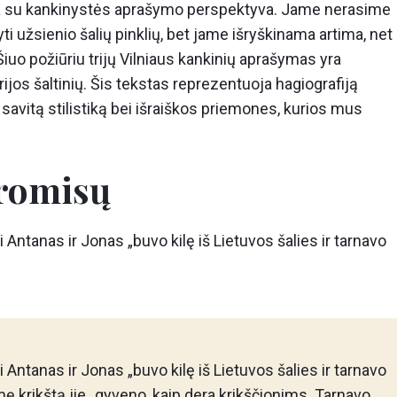
dera su kankinystės aprašymo perspektyva. Jame nerasime
ti užsienio šalių pinklių, bet jame išryškinama artima, net
Šiuo požiūriu trijų Vilniaus kankinių aprašymas yra
rijos šaltinių. Šis tekstas reprezentuoja hagiografiją
savitą stilistiką bei išraiškos priemones, kurios mus
romisų
Antanas ir Jonas „buvo kilę iš Lietuvos šalies ir tarnavo
Antanas ir Jonas „buvo kilę iš Lietuvos šalies ir tarnavo
iėmę krikštą jie „gyveno, kaip dera krikščionims. Tarnavo