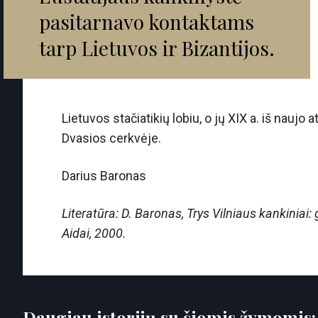
pasitarnavo kontaktams
tarp Lietuvos ir Bizantijos.
Lietuvos stačiatikių lobiu, o jų XIX a. iš naujo 
Dvasios cerkvėje.
Darius Baronas
Literatūra: D. Baronas, Trys Vilniaus kankiniai: gy
Aidai, 2000.
Daugiau istorijų su šiomis žymomis