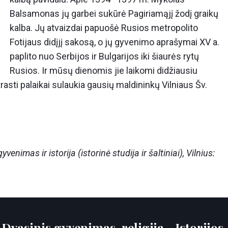
Balsamonas jų garbei sukūrė Pagiriamąjį žodį graikų
kalba. Jų atvaizdai papuošė Rusios metropolito
Fotijaus didįjį sakosą, o jų gyvenimo aprašymai XV a.
paplito nuo Serbijos ir Bulgarijos iki šiaurės rytų
Rusios. Ir mūsų dienomis jie laikomi didžiausiu
atrasti palaikai sulaukia gausių maldininkų Vilniaus Šv.
venimas ir istorija (istorinė studija ir šaltiniai), Vilnius:
:
Dvasinis gyvenimas, religija
Istorijos