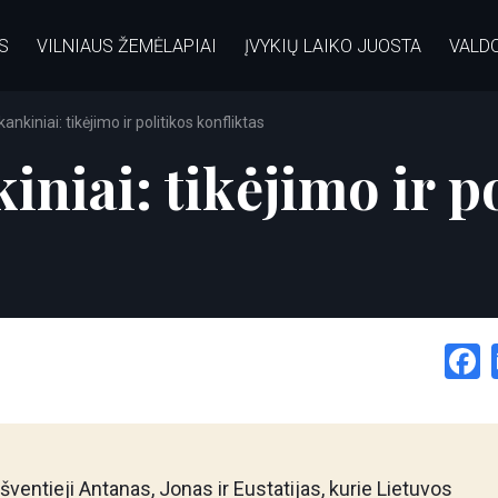
S
VILNIAUS ŽEMĖLAPIAI
ĮVYKIŲ LAIKO JUOSTA
VALD
kankiniai: tikėjimo ir politikos konfliktas
iniai: tikėjimo ir p
 šventieji Antanas, Jonas ir Eustatijas, kurie Lietuvos