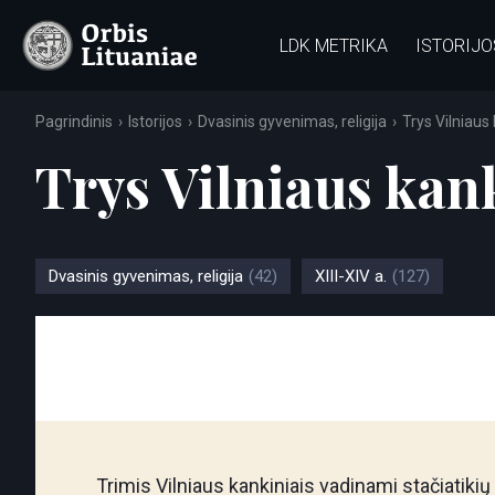
LDK METRIKA
ISTORIJO
Pagrindinis
Istorijos
Dvasinis gyvenimas, religija
Trys Vilniaus 
Trys Vilniaus kank
Dvasinis gyvenimas, religija
(42)
XIII-XIV a.
(127)
Trimis Vilniaus kankiniais vadinami stačiatikių