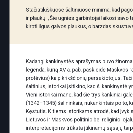
Stačiatikiškuose šaltiniuose minima, kad pagon
ir plaukų: „Šie ugnies garbintojai laikosi savo
kirpti ilgus galvos plaukus, o barzdas skustuva
Kadangi kankinystės aprašymas buvo žinomas iš
legenda, kurią XV a. pab. paskleidė Maskvos raš
protėvius) kaip krikščionių persekiotojus. Tačia
šaltinius, istorikai įsitikino, kad ši kankinystė y
Vieni istorikai manė, kad šie trys kankiniai ga
(1342–1345) šalininkais, nukankintais po to, k
Kęstutis. Kitiems istorikams atrodė, kad įvykis 
Lietuvos ir Maskvos politinio bei religinio lo
interpretacijoms trūksta įtikinamų sąsajų tarp 