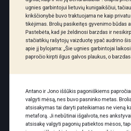
ugnies garbintojui lietuvių kunigaikščiui, tačiau 
krikščionybė buvo traktuojama ne kaip privatus 
tikėjimas. Brolių pasikeitęs gyvenimo būdas at
Pastebėta, kad jie želdinosi barzdas ir nesiki
stačiatikių rašytojų vaizduotę ypač audrino ši
apie jį bylojama: „Šie ugnies garbintojai laiko
papročio kirpti ilgus galvos plaukus, o barzdas
Antano ir Jono iššūkis pagoniškiems papročia
valgyti mėsą, nes buvo pasninko metas. Broliai
atsisakymas tai daryti pateikiamas ne vieną ka
metaforą. Ji nebūtinai išgalvota, nes ankstyva
atsisakę valgyti pagonių patiektos mėsos, tapd