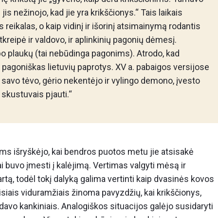
jis nežinojo, kad jie yra krikščionys.“ Tais laikais
reikalas, o kaip vidinį ir išorinį atsimainymą rodantis
kreipė ir valdovo, ir aplinkinių pagonių dėmesį.
rpo plaukų (tai nebūdinga pagonims). Atrodo, kad
s pagoniškas lietuvių paprotys. XV a. pabaigos versijose
si savo tėvo, gėrio nekentėjo ir vylingo demono, įvesto
 skustuvais pjauti.“
ms išryškėjo, kai bendros puotos metu jie atsisakė
 buvo įmesti į kalėjimą. Vertimas valgyti mėsą ir
rtą, todėl tokį dalyką galima vertinti kaip dvasinės kovos
isiais viduramžiais žinoma pavyzdžių, kai krikščionys,
avo kankiniais. Analogiškos situacijos galėjo susidaryti