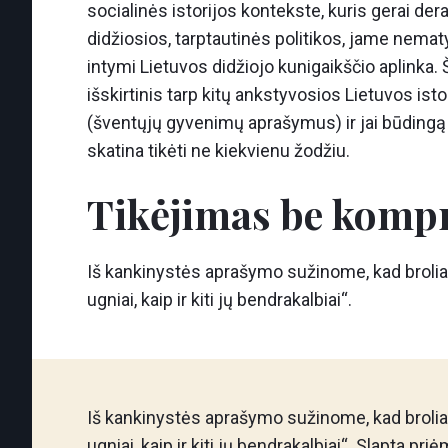
socialinės istorijos kontekste, kuris gerai 
didžiosios, tarptautinės politikos, jame nematy
intymi Lietuvos didžiojo kunigaikščio aplinka. 
išskirtinis tarp kitų ankstyvosios Lietuvos isto
(šventųjų gyvenimų aprašymus) ir jai būdingą 
skatina tikėti ne kiekvienu žodžiu.
Tikėjimas be komp
Iš kankinystės aprašymo sužinome, kad broliai 
ugniai, kaip ir kiti jų bendrakalbiai“.
Iš kankinystės aprašymo sužinome, kad broliai 
ugniai, kaip ir kiti jų bendrakalbiai“. Slapta pr