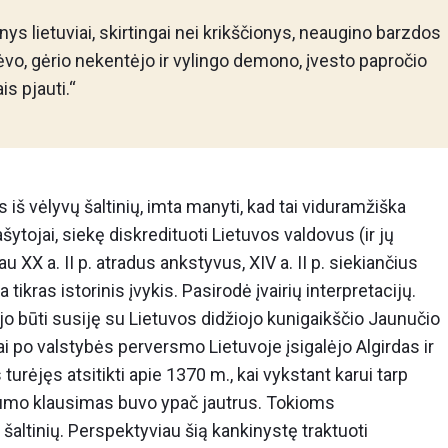
ys lietuviai, skirtingai nei krikščionys, neaugino barzdos
 tėvo, gėrio nekentėjo ir vylingo demono, įvesto papročio
is pjauti.“
 vėlyvų šaltinių, imta manyti, kad tai viduramžiška
ytojai, siekę diskredituoti Lietuvos valdovus (ir jų
u XX a. II p. atradus ankstyvus, XIV a. II p. siekiančius
ra tikras istorinis įvykis. Pasirodė įvairių interpretacijų.
lėjo būti susiję su Lietuvos didžiojo kunigaikščio Jaunučio
ai po valstybės perversmo Lietuvoje įsigalėjo Algirdas ir
turėjęs atsitikti apie 1370 m., kai vykstant karui tarp
jalumo klausimas buvo ypač jautrus. Tokioms
šaltinių. Perspektyviau šią kankinystę traktuoti