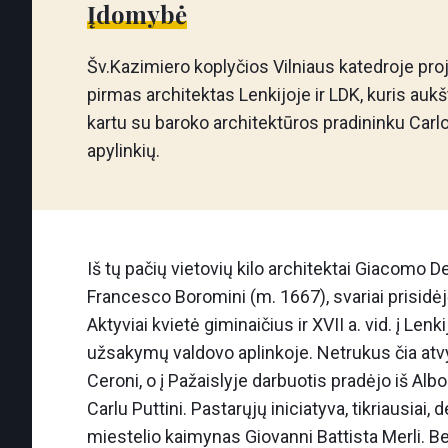
Įdomybė
Šv.Kazimiero koplyčios Vilniaus katedroje pro
pirmas architektas Lenkijoje ir LDK, kuris aukšt
kartu su baroko architektūros pradininku Carlo
apylinkių.
Iš tų pačių vietovių kilo architektai Giacomo 
Francesco Boromini (m. 1667), svariai prisidė
Aktyviai kvietė giminaičius ir XVII a. vid. į Lenk
užsakymų valdovo aplinkoje. Netrukus čia atvy
Ceroni, o į Pažaislyje darbuotis pradėjo iš Albo
Carlu Puttini. Pastarųjų iniciatyva, tikriausiai,
miestelio kaimynas Giovanni Battista Merli. B