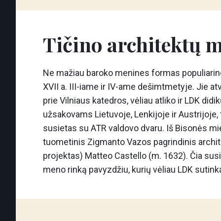
Tičino architektų 
Ne mažiau baroko menines formas populiarino b
XVII a. III-iame ir IV-ame dešimtmetyje. Jie at
prie Vilniaus katedros, vėliau atliko ir LDK d
užsakovams Lietuvoje, Lenkijoje ir Austrijoje,
susietas su ATR valdovo dvaru. Iš Bisonės mie
tuometinis Zigmanto Vazos pagrindinis archite
projektas) Matteo Castello (m. 1632). Čia sus
meno rinką pavyzdžiu, kurių vėliau LDK sutin