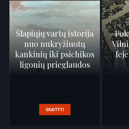
Šlapiųjų vartų istorija
Pok
nuo nukryžiuotų
Vilni
kankinių iki psichikos
fej
ligonių prieglaudos
SKAITYTI