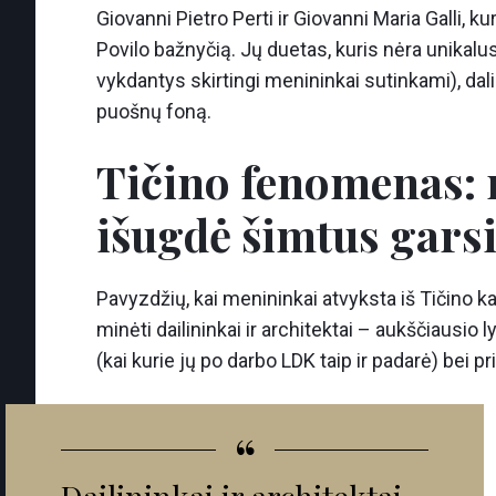
Giovanni Pietro Perti ir Giovanni Maria Galli, k
Povilo bažnyčią. Jų duetas, kuris nėra unikalus
vykdantys skirtingi menininkai sutinkami), dali
puošnų foną.
Tičino fenomenas: 
išugdė šimtus gars
Pavyzdžių, kai menininkai atvyksta iš Tičino k
minėti dailininkai ir architektai – aukščiausio
(kai kurie jų po darbo LDK taip ir padarė) bei
“