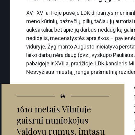
XV–XVI a. I-oje pusėje LDK dirbantys menininkai
meno kūrinių, bažnyčių, pilių, tačiau jų autor
auksakaliai, bet apie jų darbus nedaug ką gal
nedidelis, mecenatystės apraiškos – pavienė
viduryje, Žygimanto Augusto iniciatyva perstat
laiko darbų nėra daug (pvz., vyskupo Pauliaus A
pabaigoje ir XVII a. pradžioje. LDK kancleris M
Nesvyžiaus miestą, įrengė prašmatnią rezidenc
“
1610 metais Vilniuje
gaisrui nuniokojus
Valdovų rūmus, imtasu