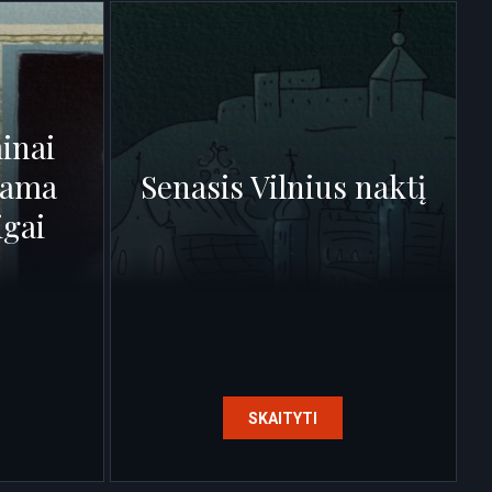
inai
klama
Senasis Vilnius naktį
gai
SKAITYTI