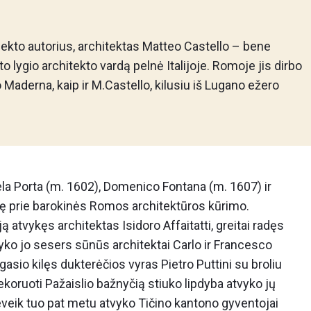
jekto autorius, architektas Matteo Castello – bene
o lygio architekto vardą pelnė Italijoje. Romoje jis dirbo
 Maderna, kaip ir M.Castello, kilusiu iš Lugano ežero
Dela Porta (m. 1602), Domenico Fontana (m. 1607) ir
ję prie barokinės Romos architektūros kūrimo.
iją atvykęs architektas Isidoro Affaitatti, greitai radęs
ko jo sesers sūnūs architektai Carlo ir Francesco
gasio kilęs dukterėčios vyras Pietro Puttini su broliu
 dekoruoti Pažaislio bažnyčią stiuko lipdyba atvyko jų
eveik tuo pat metu atvyko Tičino kantono gyventojai