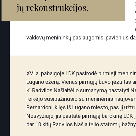
jų rekonstrukcijos.
valdovų menininkų paslaugomis, pavienius daili
XVI a. pabaigoje LDK pasirodė pirmieji meninink
Lugano ežerą. Vienas pirmųjų buvo jėzuitas ar
K. Radvilos Našlaitėlio sumanymą pastatyti Ne
reikėjo susipažinusio su meninėmis naujovėmis
Bernardoni, kilęs iš Lugano miesto, pas jį užtr
Nesvyžiuje, jis pastatė pirmąją barokinę LDK j
dar 10 kitų Radvilos Našlaitėlio statomų bažny