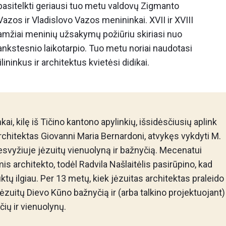
pasitelkti geriausi tuo metu valdovų Zigmanto
Vazos ir Vladislovo Vazos menininkai. XVII ir XVIII
amžiai meninių užsakymų požiūriu skiriasi nuo
ankstesnio laikotarpio. Tuo metu noriai naudotasi
ninkus ir architektus kvietėsi didikai.
ai, kilę iš Tičino kantono apylinkių, išsidėsčiusių aplink
chitektas Giovanni Maria Bernardoni, atvykęs vykdyti M.
svyžiuje jėzuitų vienuolyną ir bažnyčią. Mecenatui
 architekto, todėl Radvila Našlaitėlis pasirūpino, kad
uktų ilgiau. Per 13 metų, kiek jėzuitas architektas praleido
ėzuitų Dievo Kūno bažnyčią ir (arba talkino projektuojant)
čių ir vienuolynų.