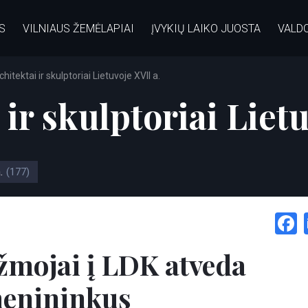
S
VILNIAUS ŽEMĖLAPIAI
ĮVYKIŲ LAIKO JUOSTA
VALD
chitektai ir skulptoriai Lietuvoje XVII a.
 ir skulptoriai Liet
.
(177)
mojai į LDK atveda
menininkus