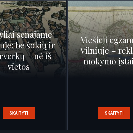
yliai senajame
Viešieji egzam
uje: be šokių ir
Vilniuje – re
erverkų – nė iš
mokymo įstai
vietos
SKAITYTI
SKAITYTI