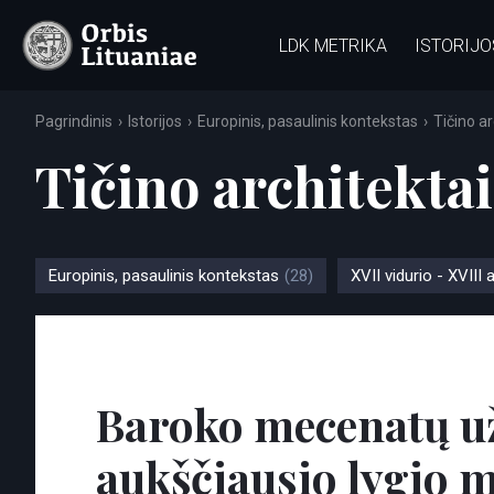
LDK METRIKA
ISTORIJO
Pagrindinis
Istorijos
Europinis, pasaulinis kontekstas
Tičino ar
Tičino architektai
Europinis, pasaulinis kontekstas
(28)
XVII vidurio - XVIII a
Baroko mecenatų už
aukščiausio lygio 