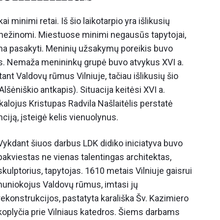
 minimi retai. Iš šio laikotarpio yra išlikusių
iai nežinomi. Miestuose minimi negausūs tapytojai,
ima pasakyti. Meninių užsakymų poreikis buvo
s. Nemaža menininkų grupė buvo atvykus XVI a.
ant Valdovų rūmus Vilniuje, tačiau išlikusių šio
lšėniškio antkapis). Situacija keitėsi XVI a.
ikalojus Kristupas Radvila Našlaitėlis perstatė
iją, įsteigė kelis vienuolynus.
Vykdant šiuos darbus LDK didiko iniciatyva buvo
pakviestas ne vienas talentingas architektas,
skulptorius, tapytojas. 1610 metais Vilniuje gaisrui
nuniokojus Valdovų rūmus, imtasi jų
rekonstrukcijos, pastatyta karališka Šv. Kazimiero
koplyčia prie Vilniaus katedros. Šiems darbams