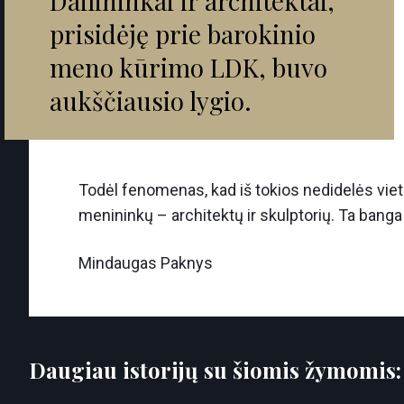
Dailininkai ir architektai,
prisidėję prie barokinio
meno kūrimo LDK, buvo
aukščiausio lygio.
Todėl fenomenas, kad iš tokios nedidelės viet
menininkų – architektų ir skulptorių. Ta banga
Mindaugas Paknys
Daugiau istorijų su šiomis žymomis