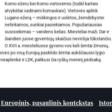
Komo ežeru bei Komo vietovėmis (todėl kartais
atvykėliai vadinami komaskais). Vietovės aplink
Lugano ežerą – miškingos ir uolėtos, žemdirbystei
netinkamos, sunkiai pasiekiamos. Populiariausias
susisiekimas – vandens kelias. Miesteliai maži. Dar ir
šiandien juose gyventojų skaičius neviršija tūkstančio.
O XVII a. miesteliuose gyveno vos keli šimtai žmonių.
ovės po visą Europą pasklido šimtai aukščiausio lygio
 neaplenkė ir LDK, palikusi čia ryškų meninį pėdsaką.
:
Europinis, pasaulinis kontekstas
Istor