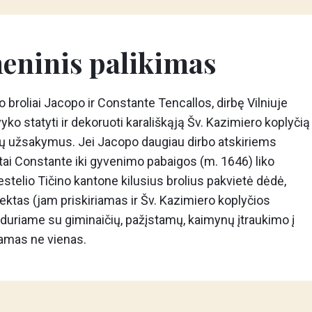
meninis palikimas
roliai Jacopo ir Constante Tencallos, dirbę Vilniuje
vyko statyti ir dekoruoti karališkąją Šv. Kazimiero koplyčią
idikų užsakymus. Jei Jacopo daugiau dirbo atskiriems
 tai Constante iki gyvenimo pabaigos (m. 1646) liko
stelio Tičino kantone kilusius brolius pakvietė dėdė,
ktas (jam priskiriamas ir Šv. Kazimiero koplyčios
iduriame su giminaičių, pažįstamų, kaimynų įtraukimo į
kamas ne vienas.