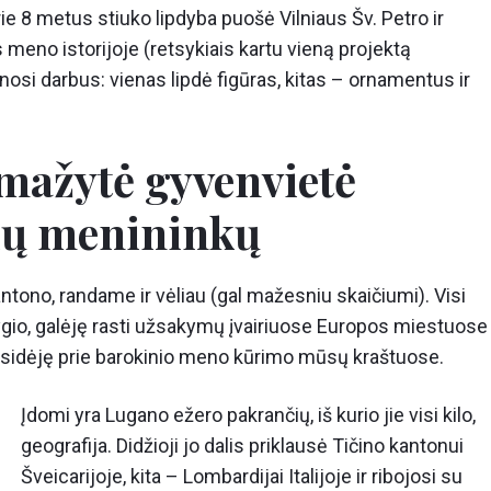
urie 8 metus stiuko lipdyba puošė Vilniaus Šv. Petro ir
 meno istorijoje (retsykiais kartu vieną projektą
nosi darbus: vienas lipdė figūras, kitas – ornamentus ir
mažytė gyvenvietė
ių menininkų
antono, randame ir vėliau (gal mažesniu skaičiumi). Visi
 lygio, galėję rasti užsakymų įvairiuose Europos miestuose
 prisidėję prie barokinio meno kūrimo mūsų kraštuose.
Įdomi yra Lugano ežero pakrančių, iš kurio jie visi kilo,
geografija. Didžioji jo dalis priklausė Tičino kantonui
Šveicarijoje, kita – Lombardijai Italijoje ir ribojosi su