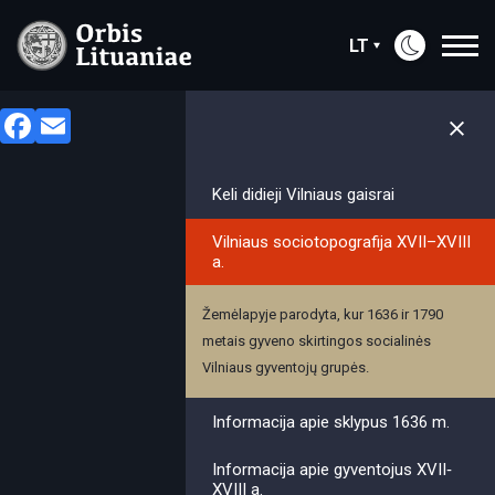
LT
Facebook
Email
Keli didieji Vilniaus gaisrai
Vilniaus sociotopografija XVII–XVIII
a.
Žemėlapyje parodyta, kur 1636 ir 1790
metais gyveno skirtingos socialinės
Vilniaus gyventojų grupės.
Informacija apie sklypus 1636 m.
Informacija apie gyventojus XVII‐
XVIII a.