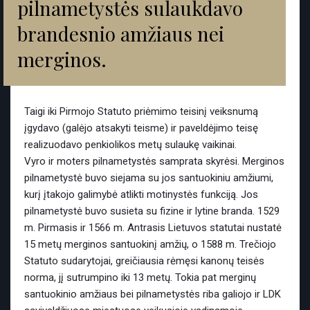
pilnametystės sulaukdavo
brandesnio amžiaus nei
merginos.
Taigi iki Pirmojo Statuto priėmimo teisinį veiksnumą
įgydavo (galėjo atsakyti teisme) ir paveldėjimo teisę
realizuodavo penkiolikos metų sulaukę vaikinai.
Vyro ir moters pilnametystės samprata skyrėsi. Merginos
pilnametystė buvo siejama su jos santuokiniu amžiumi,
kurį įtakojo galimybė atlikti motinystės funkciją. Jos
pilnametystė buvo susieta su fizine ir lytine branda. 1529
m. Pirmasis ir 1566 m. Antrasis Lietuvos statutai nustatė
15 metų merginos santuokinį amžių, o 1588 m. Trečiojo
Statuto sudarytojai, greičiausia rėmęsi kanonų teisės
norma, jį sutrumpino iki 13 metų. Tokia pat merginų
santuokinio amžiaus bei pilnametystės riba galiojo ir LDK