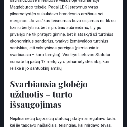
savivaldžiuose miestuose veikusioje vadinamoje
Magdeburgo teisėje. Pagal LDK įstatymus vyras
pilnametystės sulaukdavo brandesnio amžiaus nei
merginos. Jo visiškas teisnumas buvo siejamas ne tik su
fiziniu bei lytiniu, bet ir protiniu subrendimu, t. y. jis
privalėjo ne tik pratęsti giminę, bet ir atsakyti už turtinius
ekonominius sandorius, tvarkyti žemėvaldos turtinius
santykius, eiti valstybines pareigas (pirmiausia ir
svarbiausia – karo tarnybą). Visi trys Lietuvos Statutai
numatė tą pačią 18 metų vyro pilnametystės ribą, kuri
reiškė ir jo santuokinį amžių.
Svarbiausia globėjo
užduotis – turto
išsaugojimas
Nepilnamečių bajoraičių statusą įstatymai reguliavo tada,
kai jie tapdavo našlaičiais, teisingiau, kai mirdavo tėvas.