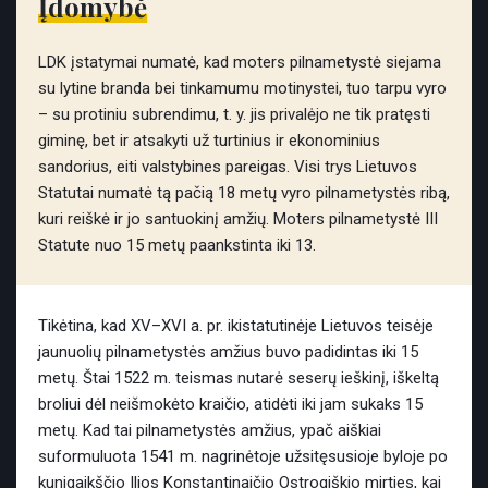
Įdomybė
LDK įstatymai numatė, kad moters pilnametystė siejama
su lytine branda bei tinkamumu motinystei, tuo tarpu vyro
– su protiniu subrendimu, t. y. jis privalėjo ne tik pratęsti
giminę, bet ir atsakyti už turtinius ir ekonominius
sandorius, eiti valstybines pareigas. Visi trys Lietuvos
Statutai numatė tą pačią 18 metų vyro pilnametystės ribą,
kuri reiškė ir jo santuokinį amžių. Moters pilnametystė III
Statute nuo 15 metų paankstinta iki 13.
Tikėtina, kad XV–XVI a. pr. ikistatutinėje Lietuvos teisėje
jaunuolių pilnametystės amžius buvo padidintas iki 15
metų. Štai 1522 m. teismas nutarė seserų ieškinį, iškeltą
broliui dėl neišmokėto kraičio, atidėti iki jam sukaks 15
metų. Kad tai pilnametystės amžius, ypač aiškiai
suformuluota 1541 m. nagrinėtoje užsitęsusioje byloje po
kunigaikščio Iljos Konstantinaičio Ostrogiškio mirties, kai