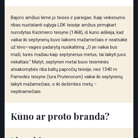
Bajoro amžius lėmė jo teises ir pareigas. Kaip veiksnumo
ribas nustatanti sąlyga LDK teisėje amžius pirmąkart
nurodytas Kazimiero teisyne (1468), iš kurio aiškėja, kad
vaikai iki septynerių buvo laikomi mažamečiais ir neatsakė
už tėvo–vagies padarytą nusikaltimą: „O jei vaikai bus
maži, turės mažiau kaip septynerius metus, tai laikyti juos
nekaltais.“ Matyt, septyneri metai buvo teisminės
atsakomybės riba baltų papročių teisėje, nes 1340 m.
Pamedės teisyne (Iura Prutenorum) vaikai iki septynerių
laikyti mažamečiais, o iki dešimties metų –
nepilnamečiais.
Kūno ar proto branda?