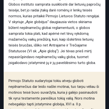
Globos instituto samprata susiklostė dar lietuvių papročių
teisėje, bet jo raidai įtaką darė romėnų ir lenkų teisės
normos, kurias pritaikė Pirmojo Lietuvos Statuto rengėjai.
V skyriuje „Apie globėjus“ daugiausia vietos skiriama
būtent nepilnamečių globai reglamentuoti, o globos
samprata tokia plati, kad apėmė net tėvų vykdomą
mažamečių vaikų priežiūrą, kuri, kaip išskirtinis lietuvių
teisės bruožas, išliko net Antrajame ir Trečiajame
Statutuose (VI sk. „Apie globą“). Jei tėvas prieš mirtį
nepasirūpindavo nepilnamečių vaikų globa, tuomet
įsigaliodavo įstatyminė jų ir jų paveldėsimo turto globa.
Pirmojo Statuto sudarytojai tokiu atveju globoti
nepilnamečius dar leido našlei motinai, tuo tarpu vėliau ši
motinos teisė buvo suvaržyta, kuria ji galėjo pasinaudoti
tik vyrui testamente pareiškus tokią valią. Nors motina
nebegalėjo tapti įstatymine globėja, XVI a. II p.