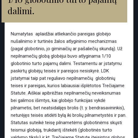
dalimi.
Numatytas aplaidžiai atliekančio pareigas globėjo
nušalinimo ir turtinės žalos atlyginimo mechanizmas
(pagal globotinio, jo giminaičių ar pašaliečių skundą). Už
nepilnamečių globą globėjui buvo atlyginama 1/10
globotinio turto pajamų dalimi. Testamentu ar įstatymu
paskirtų globėjų teisės ir pareigos nesiskyrė. LDK
įstatymai taip pat reguliavo nepilnamečių globotinių
teises ir pareigas, kurios labiausiai išplėtotos Trečiajame
Statute. Aiškiai apibrėžtas nepilnamečių neveiksnumas
bei galimos išimtys, kai globėjo funkcijas vykdė
pilnametis, bet neatsidalijęs brolis (t. y. bendrasavininkis),
neturėjęs teisės atidėti bylą iki brolių pilnametystės ir pan.
Statutas suteikė teisę pilnametėms globotinėms skųsti
teismui globėją, trukdantį ištekėti (globotinės turto
valdymo tikslu) ir kt. Trečiajame Statute įteisintos globos