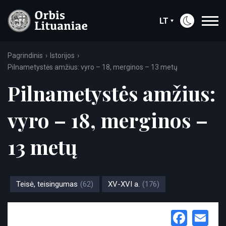
LT
Pagrindinis
Istorijos
Pilnametystės amžius: vyro – 18, merginos – 13 metų
Pilnametystės amžius:
vyro – 18, merginos –
13 metų
Teisė, teisingumas
(62)
XV-XVI a.
(176)
Face
Em