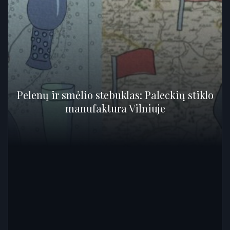
Pelenų ir smėlio stebuklas: Paleckių stiklo
manufaktūra Vilniuje