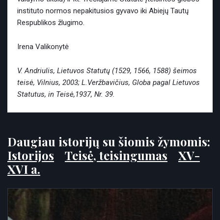
instituto normos nepakitusios gyvavo iki Abiejų Tautų
Respublikos žlugimo.
Irena Valikonytė
V. Andriulis, Lietuvos Statutų (1529, 1566, 1588) šeimos
teisė, Vilnius, 2003; L.Veržbavičius, Globa pagal Lietuvos
Statutus, in Teisė,1937, Nr. 39.
Daugiau istorijų su šiomis žymomis:
Istorijos
Teisė, teisingumas
XV-
XVI a.