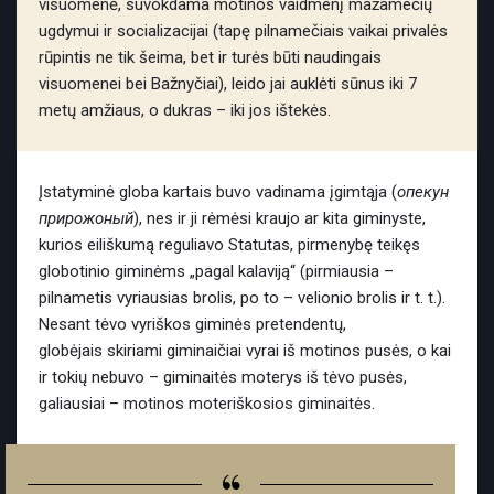
visuomenė, suvokdama motinos vaidmenį mažamečių
ugdymui ir socializacijai (tapę pilnamečiais vaikai privalės
rūpintis ne tik šeima, bet ir turės būti naudingais
visuomenei bei Bažnyčiai), leido jai auklėti sūnus iki 7
metų amžiaus, o dukras – iki jos ištekės.
Įstatyminė globa kartais buvo vadinama įgimtąja (
опекун
прирожoный
), nes ir ji rėmėsi kraujo ar kita giminyste,
kurios eiliškumą reguliavo Statutas, pirmenybę teikęs
globotinio giminėms „pagal kalaviją“ (pirmiausia –
pilnametis vyriausias brolis, po to – velionio brolis ir t. t.).
Nesant tėvo vyriškos giminės pretendentų,
globėjais skiriami giminaičiai vyrai iš motinos pusės, o kai
ir tokių nebuvo – giminaitės moterys iš tėvo pusės,
galiausiai – motinos moteriškosios giminaitės.
“