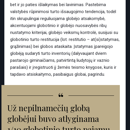
bet ir jo paties išlaikymas bei lavinimas. Pastebima
valstybės rūpinimosi turto išsaugojimo tendencija, todėl
itin skrupulingai reguliuojama globėjo atsakomybė,
akcentuojami globotinio ir globėjo nuosavybės ribų
nustatymo kriterijai, globėjo veiksmų kontrolė, susijusi su
globotinio turto restitucija (lot. restitutio – at(si)statymas,
grąžinimas) bei globos ataskaita. Įstatymas įpareigojo
globėją sudaryti turto inventorių (dalyvaujant dviem
pastarojo giminaičiams, patvirtintą liudytojų ir vaznio
parašais) ir įregistruoti jį žemės teismo knygose, kuris ir
tapdavo atsiskaitymo, pasibaigus globai, pagrindu.
“
Už nepilnamečių globą
globėjui buvo atlyginama
1/10 globotinio turto pajamų