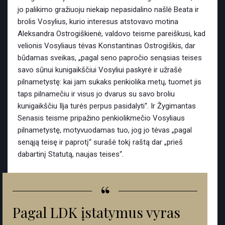
jo palikimo gražiuoju niekaip nepasidalino našlė Beata ir
brolis Vosylius, kurio interesus atstovavo motina
Aleksandra Ostrogiškienė, valdovo teisme pareiškusi, kad
velionis Vosyliaus tėvas Konstantinas Ostrogiškis, dar
būdamas sveikas, „pagal seno papročio senąsias teises
savo sūnui kunigaikščiui Vosyliui paskyrė ir užrašė
pilnametystę: kai jam sukaks penkiolika metų, tuomet jis
taps pilnamečiu ir visus jo dvarus su savo broliu
kunigaikščiu Ilja turės perpus pasidalyti“. Ir Žygimantas
Senasis teisme pripažino penkiolikmečio Vosyliaus
pilnametystę, motyvuodamas tuo, jog jo tėvas „pagal
senąją teisę ir paprotį“ surašė tokį raštą dar „prieš
dabartinį Statutą, naujas teises“.
“
Pagal LDK įstatymus vyras