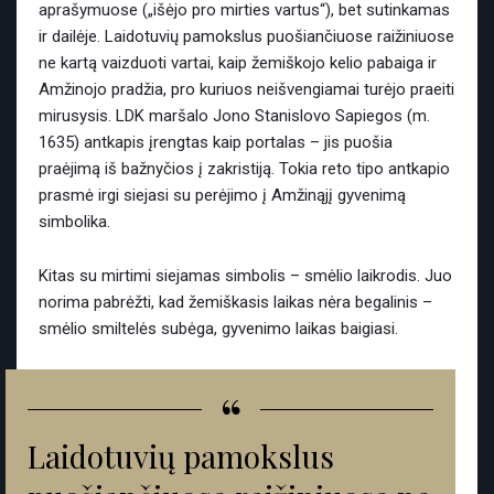
aprašymuose („išėjo pro mirties vartus“), bet sutinkamas
ir dailėje. Laidotuvių pamokslus puošiančiuose raižiniuose
ne kartą vaizduoti vartai, kaip žemiškojo kelio pabaiga ir
Amžinojo pradžia, pro kuriuos neišvengiamai turėjo praeiti
mirusysis. LDK maršalo Jono Stanislovo Sapiegos (m.
1635) antkapis įrengtas kaip portalas – jis puošia
praėjimą iš bažnyčios į zakristiją. Tokia reto tipo antkapio
prasmė irgi siejasi su perėjimo į Amžinąjį gyvenimą
simbolika.
Kitas su mirtimi siejamas simbolis – smėlio laikrodis. Juo
norima pabrėžti, kad žemiškasis laikas nėra begalinis –
smėlio smiltelės subėga, gyvenimo laikas baigiasi.
“
Laidotuvių pamokslus