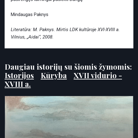
Mindaugas Paknys
Literatūra: M. Paknys. Mirtis LDK kultūroje XVI-XVIII a.
Vilnius, „Aidai“, 2008.
Daugiau istorijų su šiomis žymomis:
Istorijos
Kūryba
XVII vidurio -
XVIII a.