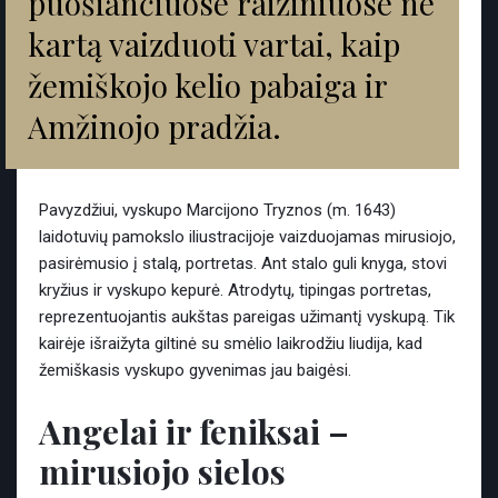
puošiančiuose raižiniuose ne
kartą vaizduoti vartai, kaip
žemiškojo kelio pabaiga ir
Amžinojo pradžia.
Pavyzdžiui, vyskupo Marcijono Tryznos (m. 1643)
laidotuvių pamokslo iliustracijoje vaizduojamas mirusiojo,
pasirėmusio į stalą, portretas. Ant stalo guli knyga, stovi
kryžius ir vyskupo kepurė. Atrodytų, tipingas portretas,
reprezentuojantis aukštas pareigas užimantį vyskupą. Tik
kairėje išraižyta giltinė su smėlio laikrodžiu liudija, kad
žemiškasis vyskupo gyvenimas jau baigėsi.
Angelai ir feniksai –
mirusiojo sielos