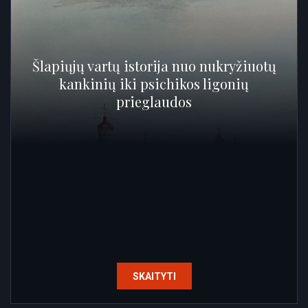
Šlapiųjų vartų istorija nuo nukryžiuotų
kankinių iki psichikos ligonių
prieglaudos
SKAITYTI