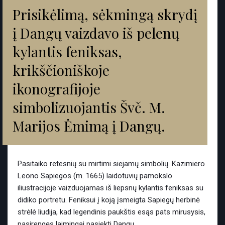
Prisikėlimą, sėkmingą skrydį
į Dangų vaizdavo iš pelenų
kylantis feniksas,
krikščioniškoje
ikonografijoje
simbolizuojantis Švč. M.
Marijos Ėmimą į Dangų.
Pasitaiko retesnių su mirtimi siejamų simbolių. Kazimiero
Leono Sapiegos (m. 1665) laidotuvių pamokslo
iliustracijoje vaizduojamas iš liepsnų kylantis feniksas su
didiko portretu. Feniksui į koją įsmeigta Sapiegų herbinė
strėlė liudija, kad legendinis paukštis esąs pats mirusysis,
pasirengęs laimingai pasiekti Dangų.