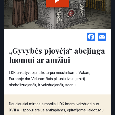
Face
Em
„Gyvybės pjovėja“ abejinga
luomui ar amžiui
LDK ankstyvuoju laikotarpiu nesutinkame Vakarų
Europoje dar Viduramžiais plitusių įvairių mirtį
simbolizuojančių ir vaizduojančių scenų.
Daugiausiai mirties simboliai LDK imami vaizduoti nuo
XVII a., išpopuliarėjus antkapiams, epitafijoms, laidotuvių