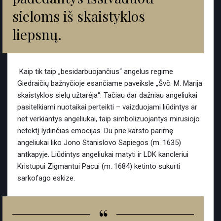
sieloms iš skaistyklos
liepsnų.
Kaip tik taip „besidarbuojančius“ angelus regime
Giedraičių bažnyčioje esančiame paveiksle „Švč. M. Marija
skaistyklos sielų užtarėja“. Tačiau dar dažniau angeliukai
pasitelkiami nuotaikai perteikti – vaizduojami liūdintys ar
net verkiantys angeliukai, taip simbolizuojantys mirusiojo
netektį lydinčias emocijas. Du prie karsto parimę
angeliukai liko Jono Stanislovo Sapiegos (m. 1635)
antkapyje. Liūdintys angeliukai matyti ir LDK kancleriui
Kristupui Zigmantui Pacui (m. 1684) ketinto sukurti
sarkofago eskize.
“