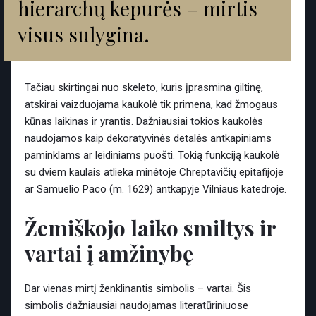
hierarchų kepurės – mirtis
visus sulygina.
Tačiau skirtingai nuo skeleto, kuris įprasmina giltinę,
atskirai vaizduojama kaukolė tik primena, kad žmogaus
kūnas laikinas ir yrantis. Dažniausiai tokios kaukolės
naudojamos kaip dekoratyvinės detalės antkapiniams
paminklams ar leidiniams puošti. Tokią funkciją kaukolė
su dviem kaulais atlieka minėtoje Chreptavičių epitafijoje
ar Samuelio Paco (m. 1629) antkapyje Vilniaus katedroje.
Žemiškojo laiko smiltys ir
vartai į amžinybę
Dar vienas mirtį ženklinantis simbolis – vartai. Šis
simbolis dažniausiai naudojamas literatūriniuose