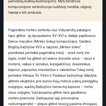
pamokslų leidinių iliustracijoms. Mirtį bendrose
kompozicijose simbolizuoja nudžiūvę medžiai, užgesę
fakelai ir kiti simboliai.
Pagrindiniu mirties simboliu nuo Viduramžių pabaigos
tapo giltinė. Ją išpopuliarino XV-XVI a. dailėje paplitusios
Dance macabre (Mirties šokių) kompozicijos. Gardino
Brigičių bažnyčiai XVII a. tapytas „Mirties šokio“
paveikslas perteikia pagrindinę mintį – prieš mirtį visi
lygūs, todėl čia giltinė už rankos išsiveda visus – vyrus ir
moteris, vaikus ir senelius, kunigaikščius, dvasininkus,
bajorus, paprastus miestiečius ir valstiečius.Tokią mintį
perteikia Vilniaus Šv. Petro ir Pauliaus bažnyčioje išlipdyta
giltinės skulptūra, prie kurios kojų mėtosi įvairių pareigybių
insignijos, aukštų Bažnyčios hierarchų kepurės – mirtis
visus sulygina. Vaizduojama giltinė nėra gąsdinimo
mirtimi priemonė. Dažniausiai taip primenama
neišvengiamybė – atėjusi giltinė tiesiog pasiima žmogaus