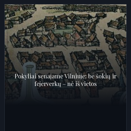
Pokyliai senajame Vilniuje: be šokių ir
fejerverkų – nė iš vietos