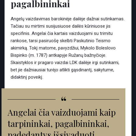
pagalbininkai
Angelų vaizdavimas barokinėje dailėje dažnai sutinkamas.
Tačiau su mirtimi susijusiuose dailės kūriniuose jis
specifinis. Angelai čia kartais vaizduojami su trimitu
rankose, tarsi pasiruošę skelbti Paskutinio Teismo
akimirką. Tokį matome, pavyzdžiui, Mykolo Boleslovo
Bispinko (m. 1787) antkapyje Ružanų bažnyčioje.
Skaistyklos ir pragaro vaizdai LDK dailėje irgi sutinkami,
bet jie dažniausiai turėjo atlikti gąsdinantį, sakytume,
didaktinį poveikį.
“
Angelai čia vaizduojami kaip
tarpininkai, pagalbininkai,
padedantys išsivaduoti