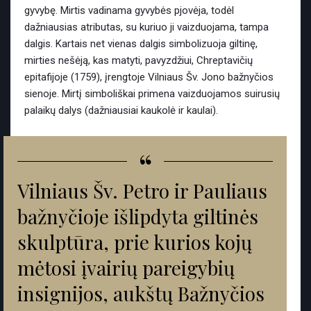
gyvybę. Mirtis vadinama gyvybės pjovėja, todėl
dažniausias atributas, su kuriuo ji vaizduojama, tampa
dalgis. Kartais net vienas dalgis simbolizuoja giltinę,
mirties nešėją, kas matyti, pavyzdžiui, Chreptavičių
epitafijoje (1759), įrengtoje Vilniaus Šv. Jono bažnyčios
sienoje. Mirtį simboliškai primena vaizduojamos suirusių
palaikų dalys (dažniausiai kaukolė ir kaulai).
“
Vilniaus Šv. Petro ir Pauliaus
bažnyčioje išlipdyta giltinės
skulptūra, prie kurios kojų
mėtosi įvairių pareigybių
insignijos, aukštų Bažnyčios