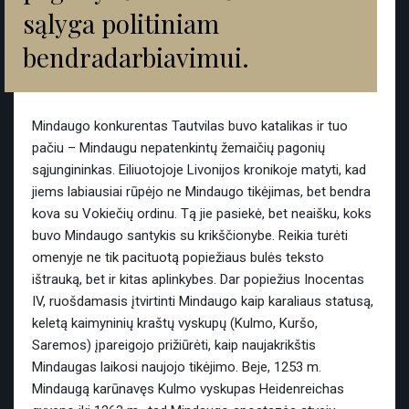
sąlyga politiniam
bendradarbiavimui.
Mindaugo konkurentas Tautvilas buvo katalikas ir tuo
pačiu – Mindaugu nepatenkintų žemaičių pagonių
sąjungininkas. Eiliuotojoje Livonijos kronikoje matyti, kad
jiems labiausiai rūpėjo ne Mindaugo tikėjimas, bet bendra
kova su Vokiečių ordinu. Tą jie pasiekė, bet neaišku, koks
buvo Mindaugo santykis su krikščionybe. Reikia turėti
omenyje ne tik pacituotą popiežiaus bulės teksto
ištrauką, bet ir kitas aplinkybes. Dar popiežius Inocentas
IV, ruošdamasis įtvirtinti Mindaugo kaip karaliaus statusą,
keletą kaimyninių kraštų vyskupų (Kulmo, Kuršo,
Saremos) įpareigojo prižiūrėti, kaip naujakrikštis
Mindaugas laikosi naujojo tikėjimo. Beje, 1253 m.
Mindaugą karūnavęs Kulmo vyskupas Heidenreichas