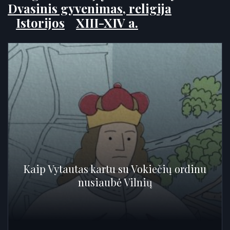
Dvasinis gyvenimas, religija
Istorijos
XIII-XIV a.
Kaip Vytautas kartu su Vokiečių ordinu
nusiaubė Vilnių