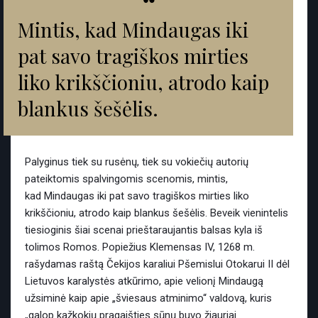
“
Mintis, kad Mindaugas iki
pat savo tragiškos mirties
liko krikščioniu, atrodo kaip
blankus šešėlis.
Palyginus tiek su rusėnų, tiek su vokiečių autorių
pateiktomis spalvingomis scenomis, mintis,
kad Mindaugas iki pat savo tragiškos mirties liko
krikščioniu, atrodo kaip blankus šešėlis. Beveik vienintelis
tiesioginis šiai scenai prieštaraujantis balsas kyla iš
tolimos Romos. Popiežius Klemensas IV, 1268 m.
rašydamas raštą Čekijos karaliui Pšemislui Otokarui II dėl
Lietuvos karalystės atkūrimo, apie velionį Mindaugą
užsiminė kaip apie „šviesaus atminimo“ valdovą, kuris
„galop kažkokių pragaišties sūnų buvo žiauriai