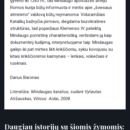
gyveno iki 1263 m., tad Mindaugo apostazės atveju
Romos kurija būtų informuota ir mintis apie „šviesaus
atminimo“ valdovą būtų neįmanoma. Viduramžiais
Katalikų bažnyčia pirmavo, diegdama biurokratines
struktūras, tad popiežiaus Klemenso IV pateiktą
Mindaugo pomirtinę charakteristiką, vertindami ją kaip
dokumentinį liudijimą, interpretuojame taip: Mindaugas
galėjo iki pat mirties likti krikščioniu, sykiu kovojusiu su
kitais krikščionimis kaimynais – lenkais, vokiečiais ir
rusėnais.
Darius Baronas
Literatūra: Mindaugas karalius, sudarė Vytautas
Ališauskas, Vilnius: Aidai, 2008.
Daugiau istorijų su šiomis žymomis: