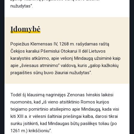
nužudytas“.
Įdomybė
Popiežius Klemensas IV, 1268 m. rašydamas raštą
Čekijos karaliui Pšemislui Otokarui II dėl Lietuvos
karalystės atkūrimo, apie velionį Mindaugą užsiminė kaip
apie „šviesaus atminimo“ valdovą, kuris „galop kažkokių
pragaišties sūnų buvo žiauriai nužudytas“.
Todėl šį klausimą nagrinėjęs Zenonas Ivinskis laikėsi
nuomonės, kad „iš vieno atsitiktinio Romos kurijos
teigiamo pomirtinio atsiliepimo apie Mindaugą, kada visi
kiti XIII a. ir vėlesni šaltiniai priešingai kalba, darosi tikrai
sunku įsitikinti, kad Mindaugas būtų pasilikęs toliau (po
1261 m.) krikščioniu“.