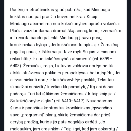
Rusėnų metraštininkas ypač pabrėžia, kad Mindaugo
krikštas nuo pat pradžių buvęs netikras. Kitaip
Mindaugo atsimetimą nuo krikščionybės aprašo vokiečiai.
Plačiai vaizduodamas dramatišką sceną, kurioje žemaičiai
ir Treniota bando palenkti Mindaugą į savo pusę,
kronikininkas byloja: „Jei krikščionis tu apleisi, / Žemaičių
pagalbą gausi, / Ištikimai jie tave myli. Su jais vieningam
reikia būti / Ir nuo krikščionybės atsimesti“ (eil. 6399–
6403). Žemaičiai, regis, Lietuvos valdovui norėjo ne tik
atskleisti šviesias politines perspektyvas, bet ir įspėti: „Jei
dievus niekinti nori / Ir krikščionybėje pasilikti, Teks tau
skaudžiai nusivilti / Ir vėliau tik pamatyti, / Ką esi dabar
padaręs. Turi likt ištikimas žemaičiams / Ir taip kaip jie /
Su krikščionybe elgtis“ (eil. 6410–6417). Naudodamas
šiuos ir panašius kontrastus kronikininkas įgyvendino
savo „programinį“ planą, skirtą žemaičiams dar prieš
derybų pradžią, kurios jis pats negalėjo girdėti: „Jo
maldaukim, jam grasinkim / Taip ilgai, kad jam apkarstų /