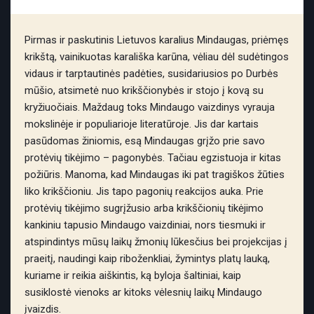
Pirmas ir paskutinis Lietuvos karalius Mindaugas, priėmęs
krikštą, vainikuotas karališka karūna, vėliau dėl sudėtingos
vidaus ir tarptautinės padėties, susidariusios po Durbės
mūšio, atsimetė nuo krikščionybės ir stojo į kovą su
kryžiuočiais. Maždaug toks Mindaugo vaizdinys vyrauja
mokslinėje ir populiarioje literatūroje. Jis dar kartais
pasūdomas žiniomis, esą Mindaugas grįžo prie savo
protėvių tikėjimo – pagonybės. Tačiau egzistuoja ir kitas
požiūris. Manoma, kad Mindaugas iki pat tragiškos žūties
liko krikščioniu. Jis tapo pagonių reakcijos auka. Prie
protėvių tikėjimo sugrįžusio arba krikščionių tikėjimo
kankiniu tapusio Mindaugo vaizdiniai, nors tiesmuki ir
atspindintys mūsų laikų žmonių lūkesčius bei projekcijas į
praeitį, naudingi kaip riboženkliai, žymintys platų lauką,
kuriame ir reikia aiškintis, ką byloja šaltiniai, kaip
susiklostė vienoks ar kitoks vėlesnių laikų Mindaugo
įvaizdis.