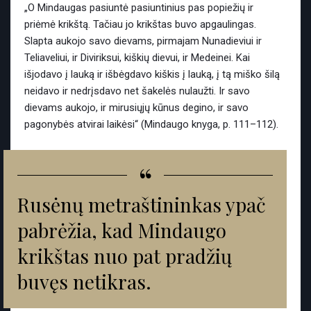
„O Mindaugas pasiuntė pasiuntinius pas popiežių ir
priėmė krikštą. Tačiau jo krikštas buvo apgaulingas.
Slapta aukojo savo dievams, pirmajam Nunadieviui ir
Teliaveliui, ir Diviriksui, kiškių dievui, ir Medeinei. Kai
išjodavo į lauką ir išbėgdavo kiškis į lauką, į tą miško šilą
neidavo ir nedrįsdavo net šakelės nulaužti. Ir savo
dievams aukojo, ir mirusiųjų kūnus degino, ir savo
pagonybės atvirai laikėsi“ (Mindaugo knyga, p. 111–112).
“
Rusėnų metraštininkas ypač
pabrėžia, kad Mindaugo
krikštas nuo pat pradžių
buvęs netikras.