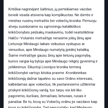
Kritiškai nagrinėjant šaltinius, jų perteikiamas vaizdas
beveik visada atsiveria kaip komplikuotas. Ne išimtis ir
minėtas rusėnų metraštis bei vokiečių kronika. Pirmuoju
atveju susiduriame su sąmoningu katalikiškos
krikščionybės pėdsakų maskavimu, todėl neatsitiktinai
Haličo–Voluinės metraštyje nerasime jokių žinių apie
Lietuvoje Mindaugo laikais veikusius vyskupus ar
vienuolius, apie Mindaugo numatytą įpėdinį kataliką.
Šiame metraštyje gausu žinių apie lietuvių pagonybę,
kurios vargiai ką byloja apie Mindaugo religinį gyvenimą ir
įsitikinimus. Eiliuotoji Livonijos kronika terminą
krikščionybė vartojo kitokia prasme. Kronikininkas
krikščioniją dažnai tapatino su savo Ordino interesais,
kalbėdamas apie vokiečius, tik pastariesiems užtikrintai
priskyrė krikščionių vardą, tuo tarpu visi kiti liko
pagonimis, kuršiais, žemaičiais, lietuviais, rusais ir
panašiai. Be to, kovą su Vokiečių ordinu jis vaizdavo kaip
kovą su krikščionybe. Tad nenuostabu, kad Mindaugo