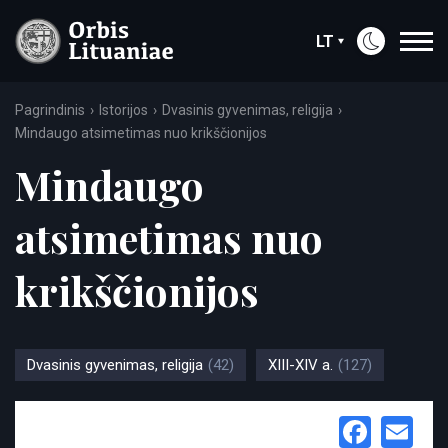
LT
Pagrindinis
Istorijos
Dvasinis gyvenimas, religija
Mindaugo atsimetimas nuo krikščionijos
Mindaugo
atsimetimas nuo
krikščionijos
Dvasinis gyvenimas, religija
(42)
XIII-XIV a.
(127)
Face
Em