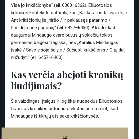
Visa jo krikščionybė“ (eil. 6360–6362). Eiliuotosios
kronikos kontekste natūralu, kad „Kai karalius tai išgirdo, /
Ant krikščionių jis įniršo / Ir paklausęs patarimo /
Prisidėjo prie pagonių“ (eil. 6427–6430). Atrodo, kad
daugumai Mindaugo dvare buvusių vokiečių tokios
permainos baigėsi tragiškai, nes „Karalius Mindaugas
įsakė / Savo visoje šalyje / Sučiupti krikščionis / O jų dalį
nužudyti“ (eil. 6457–6460).
Kas verčia abejoti kronikų
liudijimais?
Šis vaizdingas, įtaigus ir logiškai nuoseklus Eiliuotosios
Livonijos kronikos autoriaus tekstas perša mintį, kad
Mindaugas iš tikrųjų atsisakė krikščionybės.