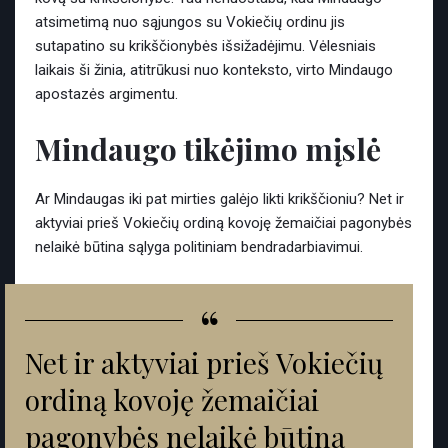
atsimetimą nuo sąjungos su Vokiečių ordinu jis
sutapatino su krikščionybės išsižadėjimu. Vėlesniais
laikais ši žinia, atitrūkusi nuo konteksto, virto Mindaugo
apostazės argimentu.
Mindaugo tikėjimo mįslė
Ar Mindaugas iki pat mirties galėjo likti krikščioniu? Net ir
aktyviai prieš Vokiečių ordiną kovoję žemaičiai pagonybės
nelaikė būtina sąlyga politiniam bendradarbiavimui.
“
Net ir aktyviai prieš Vokiečių
ordiną kovoję žemaičiai
pagonybės nelaikė būtina