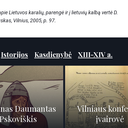
pie Lietuvos karalių, parengė ir į lietuvių kalbą vertė D.
skas, Vilnius, 2005, p. 97.
:
Istorijos
Kasdienybė
XIII-XIV a.
ūnas Daumantas
Vilniaus konf
Pskoviškis
įvairovė