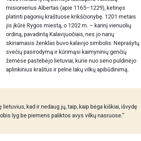
misionierius Albertas (apie 1165–1229), ketinęs
platinti pagonių kraštuose krikščionybę. 1201 metais
jis įkūrė Rygos miestą, o 1202 m. – karinį vienuolių
ordiną, pavadintą Kalavijuočiais, nes jo narių
skiriamasis ženklas buvo kalavijo simbolis. Neprašytų
svečių pasirodymą ir kūrimąsi kaimyninių genčių
žemėse pastebėjo lietuviai, kurie nuo seno puldinėjo
aplinkinius kraštus ir pelnė lakų vilkų apibūdinimą.
ietuvius, kad ir nedaug jų, taip, kaip bėga kiškiai, išvydę
ų grobis lyg be piemens paliktos avys vilkų nasruose.“