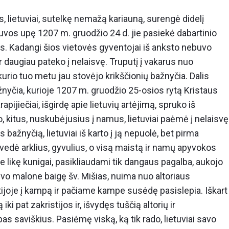
, lietuviai, sutelkę nemažą kariauną, surengė didelį
guvos upę 1207 m. gruodžio 24 d. jie pasiekė dabartinio
es. Kadangi šios vietovės gyventojai iš anksto nebuvo
ar daugiau pateko į nelaisvę. Truputį į vakarus nuo
kurio tuo metu jau stovėjo krikščionių bažnyčia. Dalis
ažnyčia, kurioje 1207 m. gruodžio 25-osios rytą Kristaus
pijiečiai, išgirdę apie lietuvių artėjimą, spruko iš
jo, kitus, nuskubėjusius į namus, lietuviai paėmė į nelaisvę
žnyčią, lietuviai iš karto į ją nepuolė, bet pirma
vedė arklius, gyvulius, o visą maistą ir namų apyvokos
 likę kunigai, pasikliaudami tik dangaus pagalba, aukojo
„Dievo malone baigę šv. Mišias, nuima nuo altoriaus
tijoje į kampą ir pačiame kampe susėdę pasislepia. Iškart
iki pat zakristijos ir, išvydęs tuščią altorių ir
pas saviškius. Pasiėmę viską, ką tik rado, lietuviai savo