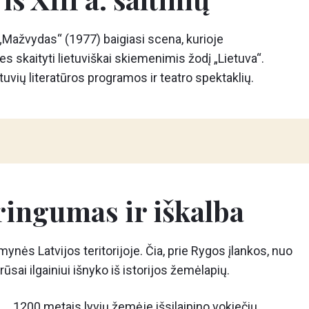
Mažvydas“ (1977) baigiasi scena, kurioje
kaityti lietuviškai skiemenimis žodį „Lietuva“.
tuvių literatūros programos ir teatro spektaklių.
ringumas ir iškalba
mynės Latvijos teritorijoje. Čia, prie Rygos įlankos, nuo
ūsai ilgainiui išnyko iš istorijos žemėlapių.
1200 metais lyvių žemėje išsilaipino vokiečių