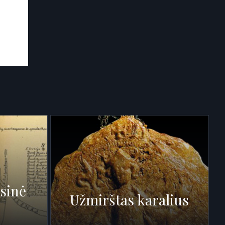
esinė
Užmirštas karalius