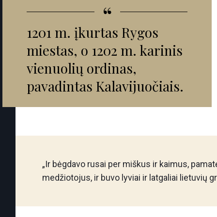
“
1201 m. įkurtas Rygos
miestas, o 1202 m. karinis
vienuolių ordinas,
pavadintas Kalavijuočiais.
„Ir bėgdavo rusai per miškus ir kaimus, pamatę l
medžiotojus, ir buvo lyviai ir latgaliai lietuvi