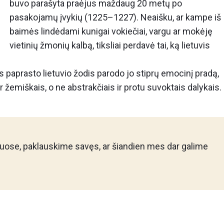
buvo parašyta praėjus maždaug 20 metų po
pasakojamų įvykių (1225–1227). Neaišku, ar kampe iš
baimės lindėdami kunigai vokiečiai, vargu ar mokėję
vietinių žmonių kalbą, tiksliai perdavė tai, ką lietuvis
s paprasto lietuvio žodis parodo jo stiprų emocinį pradą,
r žemiškais, o ne abstrakčiais ir protu suvoktais dalykais.
ruose, paklauskime savęs, ar šiandien mes dar galime