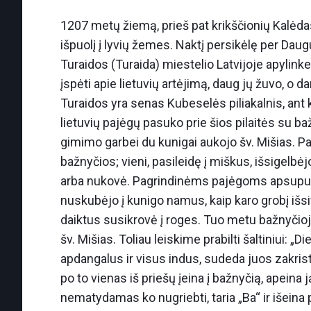
1207 metų žiemą, prieš pat krikščionių Kalėdas
išpuolį į lyvių žemes. Naktį persikėlę per Dau
Turaidos (Turaida) miestelio Latvijoje apylink
įspėti apie lietuvių artėjimą, daug jų žuvo, o d
Turaidos yra senas Kubeselės piliakalnis, ant 
lietuvių pajėgų pasuko prie šios pilaitės su b
gimimo garbei du kunigai aukojo šv. Mišias. Para
bažnyčios; vieni, pasileidę į miškus, išsigelbė
arba nukovė. Pagrindinėms pajėgoms apsupus ba
nuskubėjo į kunigo namus, kaip karo grobį išsi
daiktus susikrovė į roges. Tuo metu bažnyčioje
šv. Mišias. Toliau leiskime prabilti šaltiniui: 
apdangalus ir visus indus, sudeda juos zakris
po to vienas iš priešų įeina į bažnyčią, apeina ją 
nematydamas ko nugriebti, taria „Ba“ ir išeina 