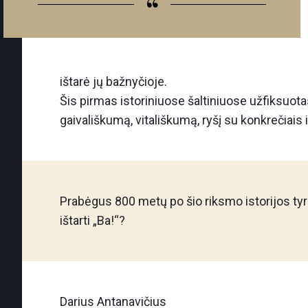
“
ištarė jų bažnyčioje.
Šis pirmas istoriniuose šaltiniuose užfiksuota
gaivališkumą, vitališkumą, ryšį su konkrečiais i
Prabėgus 800 metų po šio riksmo istorijos ty
ištarti „Ba!“?
Darius Antanavičius