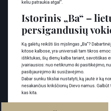
keliu patraukia atgal“.
Istorinis „Ba“ – li
persigandusių voki
Ką galėtų reikšti šis mįslingas „Ba“? Dabartinėj
kitose kalbose, yra universali tam tikros emoc
ištiktukas, šių dienų kalba tariant, savotiškas
įvairiausios: nuo netikrumo iki pasitikėjimo, n
pasibjaurėjimo iki susižavėjimo.
Dabar sunku tiksliai nustatyti, ką jautė ir ką 
nesakančius krikščionių Dievo namus. Galbūt ta
kas kita.