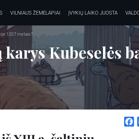
S
VILNIAUS ŽEMĖLAPIAI
ĮVYKIŲ LAIKO JUOSTA
VALD
ioje 1207 metais?
ų karys Kubeselės b
š XIII a. šaltinių