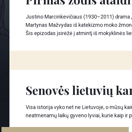
Justino Marcinkevičiaus (1930–2011) drama „
Martynas Mažvydas iš katekizmo moko žmones s
Šis epizodas įsirėžė į atmintį iš mokyklinės lie
Senovės lietuvių ka
Visa istorija vyko net ne Lietuvoje, o mūsų kai
neatmenamų laikų gyveno lyviai, kurie kaip ir pr