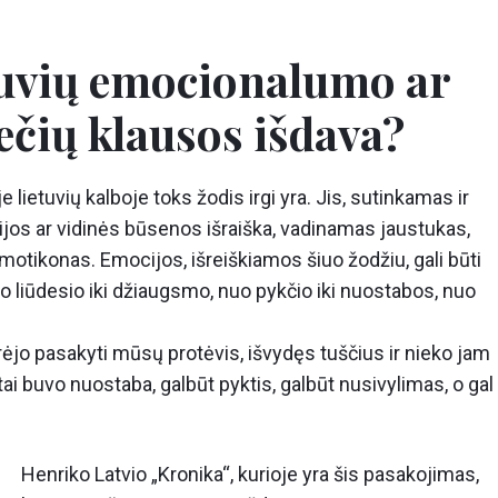
etuvių emocionalumo ar
ečių klausos išdava?
e lietuvių kalboje toks žodis irgi yra. Jis, sutinkamas ir
ijos ar vidinės būsenos išraiška, vadinamas jaustukas,
 emotikonas. Emocijos, išreiškiamos šiuo žodžiu, gali būti
uo liūdesio iki džiaugsmo, nuo pykčio iki nuostabos, nuo
norėjo pasakyti mūsų protėvis, išvydęs tuščius ir nieko jam
i buvo nuostaba, galbūt pyktis, galbūt nusivylimas, o gal
Henriko Latvio „Kronika“, kurioje yra šis pasakojimas,