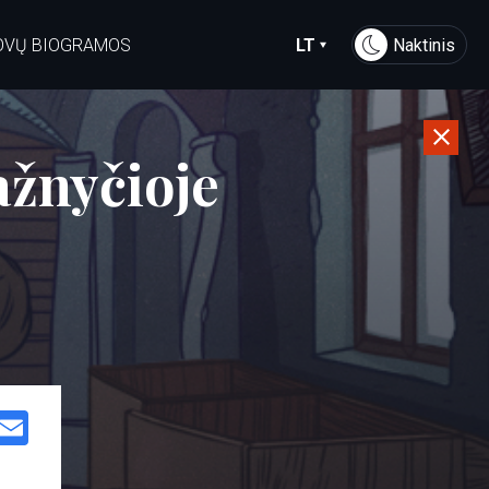
OVŲ BIOGRAMOS
LT
Naktinis
ažnyčioje
Facebook
Email