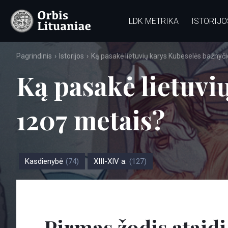
LDK METRIKA
ISTORIJO
Pagrindinis
Istorijos
Ką pasakė lietuvių karys Kubeselės bažnyč
Ką pasakė lietuvi
1207 metais?
Kasdienybė
(74)
XIII-XIV a.
(127)
Pirmas žodis ataidi i