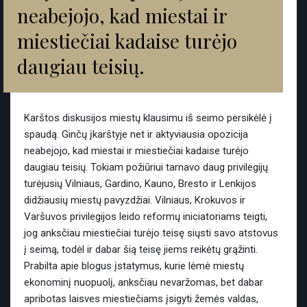
neabejojo, kad miestai ir
miestiečiai kadaise turėjo
daugiau teisių.
Karštos diskusijos miestų klausimu iš seimo persikėlė į
spaudą. Ginčų įkarštyje net ir aktyviausia opozicija
neabejojo, kad miestai ir miestiečiai kadaise turėjo
daugiau teisių. Tokiam požiūriui tarnavo daug privilegijų
turėjusių Vilniaus, Gardino, Kauno, Bresto ir Lenkijos
didžiausių miestų pavyzdžiai. Vilniaus, Krokuvos ir
Varšuvos privilegijos leido reformų iniciatoriams teigti,
jog anksčiau miestiečiai turėjo teisę siųsti savo atstovus
į seimą, todėl ir dabar šią teisę jiems reikėtų grąžinti.
Prabilta apie blogus įstatymus, kurie lėmė miestų
ekonominį nuopuolį, anksčiau nevaržomas, bet dabar
apribotas laisves miestiečiams įsigyti žemės valdas,