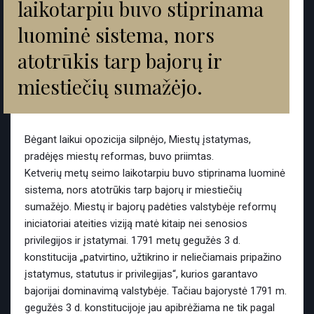
laikotarpiu buvo stiprinama
luominė sistema, nors
atotrūkis tarp bajorų ir
miestiečių sumažėjo.
Bėgant laikui opozicija silpnėjo, Miestų įstatymas,
pradėjęs miestų reformas, buvo priimtas.
Ketverių metų seimo laikotarpiu buvo stiprinama luominė
sistema, nors atotrūkis tarp bajorų ir miestiečių
sumažėjo. Miestų ir bajorų padėties valstybėje reformų
iniciatoriai ateities viziją matė kitaip nei senosios
privilegijos ir įstatymai. 1791 metų gegužės 3 d.
konstitucija „patvirtino, užtikrino ir neliečiamais pripažino
įstatymus, statutus ir privilegijas“, kurios garantavo
bajorijai dominavimą valstybėje. Tačiau bajorystė 1791 m.
gegužės 3 d. konstitucijoje jau apibrėžiama ne tik pagal