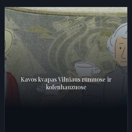
Kavos kvapas Vilniaus rūmuose ir
kofenhauzuose