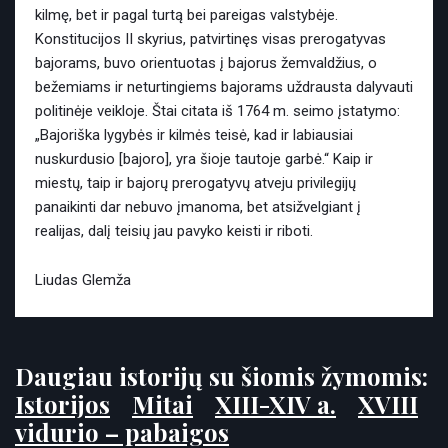
kilmę, bet ir pagal turtą bei pareigas valstybėje.
Konstitucijos II skyrius, patvirtinęs visas prerogatyvas
bajorams, buvo orientuotas į bajorus žemvaldžius, o
bežemiams ir neturtingiems bajorams uždrausta dalyvauti
politinėje veikloje. Štai citata iš 1764 m. seimo įstatymo:
„Bajoriška lygybės ir kilmės teisė, kad ir labiausiai
nuskurdusio [bajoro], yra šioje tautoje garbė.“ Kaip ir
miestų, taip ir bajorų prerogatyvų atveju privilegijų
panaikinti dar nebuvo įmanoma, bet atsižvelgiant į
realijas, dalį teisių jau pavyko keisti ir riboti.
Liudas Glemža
Daugiau istorijų su šiomis žymomis:
Istorijos
Mitai
XIII-XIV a.
XVIII
vidurio – pabaigos