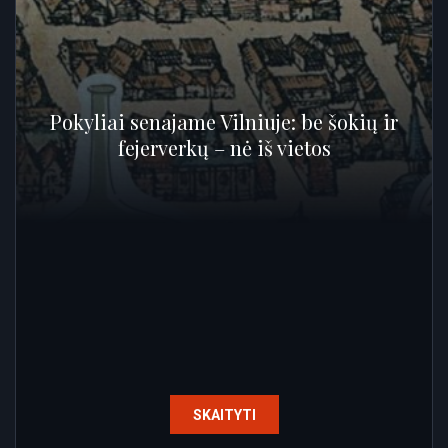
Pokyliai senajame Vilniuje: be šokių ir
fejerverkų – nė iš vietos
SKAITYTI