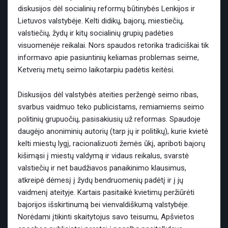
diskusijos dėl socialinių reformų būtinybės Lenkijos ir
Lietuvos valstybėje. Kelti didikų, bajorų, miestiečių,
valstiečių, žydų ir kitų socialinių grupių padėties
visuomenėje reikalai. Nors spaudos retorika tradiciškai tik
informavo apie pasiuntinių keliamas problemas seime,
Ketverių metų seimo laikotarpiu padėtis keitėsi.
Diskusijos dėl valstybės ateities peržengė seimo ribas,
svarbus vaidmuo teko publicistams, remiamiems seimo
politinių grupuočių, pasisakiusių už reformas. Spaudoje
daugėjo anoniminių autorių (tarp jų ir politikų), kurie kvietė
kelti miestų lygį, racionalizuoti žemės ūkį, apriboti bajorų
kišimąsi į miestų valdymą ir vidaus reikalus, svarstė
valstiečių ir net baudžiavos panaikinimo klausimus,
atkreipė dėmesį į žydų bendruomenių padėtį ir į jų
vaidmenį ateityje. Kartais pasitaikė kvietimų peržiūrėti
bajorijos išskirtinumą bei vienvaldiškumą valstybėje.
Norėdami įtikinti skaitytojus savo teisumu, Apšvietos