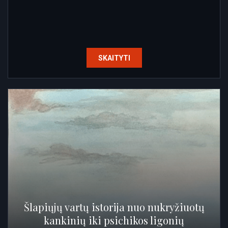
SKAITYTI
Šlapiųjų vartų istorija nuo nukryžiuotų
kankinių iki psichikos ligonių