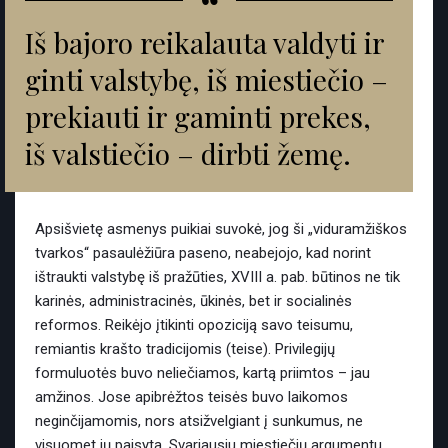
“
Iš bajoro reikalauta valdyti ir
ginti valstybę, iš miestiečio –
prekiauti ir gaminti prekes,
iš valstiečio – dirbti žemę.
Apsišvietę asmenys puikiai suvokė, jog ši „viduramžiškos
tvarkos“ pasaulėžiūra paseno, neabejojo, kad norint
ištraukti valstybę iš pražūties, XVIII a. pab. būtinos ne tik
karinės, administracinės, ūkinės, bet ir socialinės
reformos. Reikėjo įtikinti opoziciją savo teisumu,
remiantis krašto tradicijomis (teise). Privilegijų
formuluotės buvo neliečiamos, kartą priimtos – jau
amžinos. Jose apibrėžtos teisės buvo laikomos
neginčijamomis, nors atsižvelgiant į sunkumus, ne
visuomet jų paisyta. Svariausiu miestiečių argumentu,