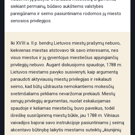
siekiant permainų, būdavo aukštiems valstybės
pareigūnams ir seimo pasiuntiniams rodomos jų miesto
senosios privilegijos.
Iki XVIII a. II p. bendrų Lietuvos miestų prašymų nebuvo,
kiekvienas miestas atstovavo tik savo interesams, nes
visus miestus ir jų gyventojus miestiečius apjungiančių
privilegijų nebuvo. Augant diskusijoms spaudoje, 1788 m.
Lietuvos miestams pavyko susivienyti, kaip argumentą
panaudoti aktyviausių miestų privilegijas ir reikalauti
seimo, kad būtų uždrausta nemokantiems mokesčių
svetimšaliams pirkliams nevaržomai prekiauti. Miestų
senųjų privilegijų argumentas, nuolat eskaluojamas
spaudoje ir keliamas miestiečių, buvo paveikus, todėl
išreiškę susirūpinimą miestų būkle, jau 1788 m. Vilniaus
vaivadijos bajorai savo instrukcijoje pasiuntiniams į seimą
akcentavo būtinybę laikytis miestams suteiktų „ikiunijinių