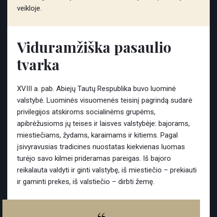
veikloje.
Viduramžiška pasaulio
tvarka
XVIII a. pab. Abiejų Tautų Respublika buvo luominė
valstybė. Luominės visuomenės teisinį pagrindą sudarė
privilegijos atskiroms socialinėms grupėms,
apibrėžusioms jų teises ir laisves valstybėje: bajorams,
miestiečiams, žydams, karaimams ir kitiems. Pagal
įsivyravusias tradicines nuostatas kiekvienas luomas
turėjo savo kilmei prideramas pareigas. Iš bajoro
reikalauta valdyti ir ginti valstybę, iš miestiečio – prekiauti
ir gaminti prekes, iš valstiečio – dirbti žemę.