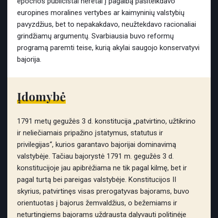
epochos publicistai neretai į pagalbą pasitelkdavo
europines moralines vertybes ar kaimyninių valstybių
pavyzdžius, bet to nepakakdavo, neužtekdavo racionaliai
grindžiamų argumentų. Svarbiausia buvo reformų
programą paremti teise, kurią akylai saugojo konservatyvi
bajorija.
Įdomybė
1791 metų gegužės 3 d. konstitucija „patvirtino, užtikrino
ir neliečiamais pripažino įstatymus, statutus ir
privilegijas“, kurios garantavo bajorijai dominavimą
valstybėje. Tačiau bajorystė 1791 m. gegužės 3 d.
konstitucijoje jau apibrėžiama ne tik pagal kilmę, bet ir
pagal turtą bei pareigas valstybėje. Konstitucijos II
skyrius, patvirtinęs visas prerogatyvas bajorams, buvo
orientuotas į bajorus žemvaldžius, o bežemiams ir
neturtingiems bajorams uždrausta dalyvauti politinėje