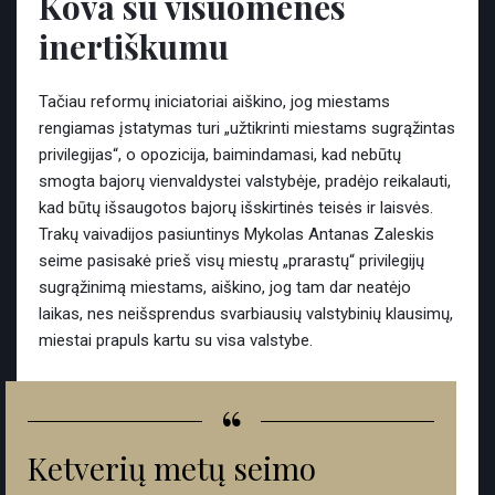
Kova su visuomenės
inertiškumu
Tačiau reformų iniciatoriai aiškino, jog miestams
rengiamas įstatymas turi „užtikrinti miestams sugrąžintas
privilegijas“, o opozicija, baimindamasi, kad nebūtų
smogta bajorų vienvaldystei valstybėje, pradėjo reikalauti,
kad būtų išsaugotos bajorų išskirtinės teisės ir laisvės.
Trakų vaivadijos pasiuntinys Mykolas Antanas Zaleskis
seime pasisakė prieš visų miestų „prarastų“ privilegijų
sugrąžinimą miestams, aiškino, jog tam dar neatėjo
laikas, nes neišsprendus svarbiausių valstybinių klausimų,
miestai prapuls kartu su visa valstybe.
“
Ketverių metų seimo