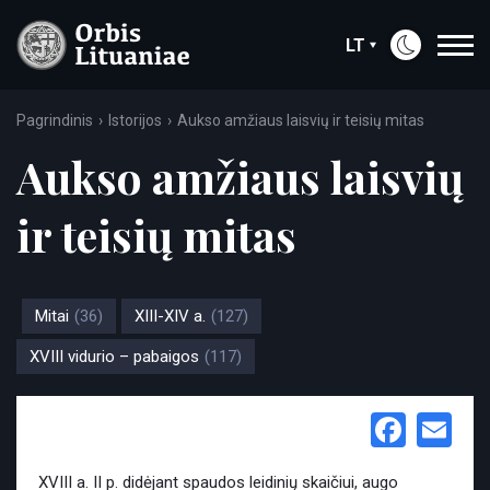
LT
Pagrindinis
Istorijos
Aukso amžiaus laisvių ir teisių mitas
Aukso amžiaus laisvių
ir teisių mitas
Mitai
(36)
XIII-XIV a.
(127)
XVIII vidurio – pabaigos
(117)
Face
Em
XVIII a. II p. didėjant spaudos leidinių skaičiui, augo