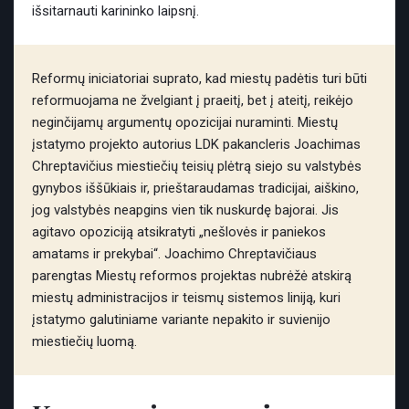
išsitarnauti karininko laipsnį.
Reformų iniciatoriai suprato, kad miestų padėtis turi būti
reformuojama ne žvelgiant į praeitį, bet į ateitį, reikėjo
neginčijamų argumentų opozicijai nuraminti. Miestų
įstatymo projekto autorius LDK pakancleris Joachimas
Chreptavičius miestiečių teisių plėtrą siejo su valstybės
gynybos iššūkiais ir, prieštaraudamas tradicijai, aiškino,
jog valstybės neapgins vien tik nuskurdę bajorai. Jis
agitavo opoziciją atsikratyti „nešlovės ir paniekos
amatams ir prekybai“. Joachimo Chreptavičiaus
parengtas Miestų reformos projektas nubrėžė atskirą
miestų administracijos ir teismų sistemos liniją, kuri
įstatymo galutiniame variante nepakito ir suvienijo
miestiečių luomą.