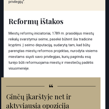
privilegijų“.
Reformų ištakos
Miestų reformų iniciatoriai, 1789 m. prasidėjus miestų
reikalų svarstymui seime, pasekė būtent šia tradicine
kryptimi. Į seimo deputaciją, sudarytą tam, kad būtų
parengtas miestų reformos projektas, nurodyta visiems
miestams siųsti savo privilegijas, kurių pagrindu esą
turėjo būti reformuojama miestų ir miestiečių padėtis
visuomenėje.
“
Ginčų įkarštyje net ir
aktyviausia opozicija