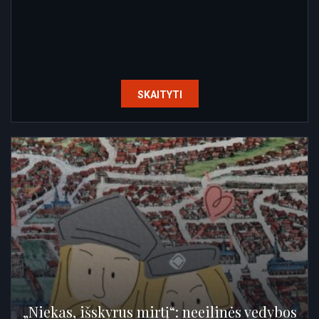
SKAITYTI
„Niekas, išskyrus mirtį“: neeilinės vedybos