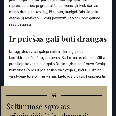
represijas prieš jo grupuotės asmenis: „Ir kiek dar vis
mano draugų buvo likę, iš tų visų kunigaikštis Jogaila
atėmė jų tėviškes“. Tokių pavyzdžių šaltiniuose galima
rasti daugiau.
Ir priešas gali būti draugas
Draugystės ryšiai galėjo sieti ir skirtingų, net
konfliktuojančių šalių asmenis. Su Livonijos riteriais XIII a.
pradžioje kovojusio latgalio Rusino „draugas“ buvo Cėsių
komtūras (pilies ir jos srities valdytojas), bičiulių Ordino
valstybėje turėjo ir ne vienas Lietuvos didysis kunigaikštis.
“
Šaltiniuose sąvokos
„giminaičiai“ ir „draugai“