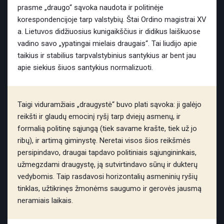
prasme „draugo“ sąvoka naudota ir politinėje
korespondencijoje tarp valstybių. Štai Ordino magistrai XV
a. Lietuvos didžiuosius kunigaikščius ir didikus laiškuose
vadino savo „ypatingai mielais draugais“. Tai liudijo apie
taikius ir stabilius tarpvalstybinius santykius ar bent jau
apie siekius šiuos santykius normalizuoti.
Taigi viduramžiais „draugystė“ buvo plati sąvoka: ji galėjo
reikšti ir glaudų emocinį ryšį tarp dviejų asmenų, ir
formalią politinę sąjungą (tiek savame krašte, tiek už jo
ribų), ir artimą giminystę. Neretai visos šios reikšmės
persipindavo, draugai tapdavo politiniais sąjungininkais,
užmegzdami draugystę, ją sutvirtindavo sūnų ir dukterų
vedybomis. Taip rasdavosi horizontalių asmeninių ryšių
tinklas, užtikrinęs žmonėms saugumo ir gerovės jausmą
neramiais laikais.