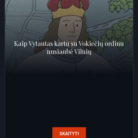
Kaip Vytautas kartu su Vokiečių ordinu
nusiaubė Vilnių
SKAITYTI