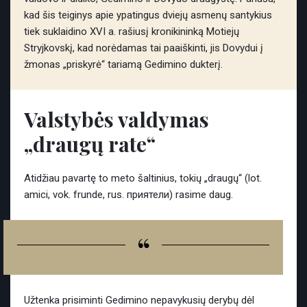
kad šis teiginys apie ypatingus dviejų asmenų santykius
tiek suklaidino XVI a. rašiusį kronikininką Motiejų
Stryjkovskį, kad norėdamas tai paaiškinti, jis Dovydui į
žmonas „priskyrė“ tariamą Gedimino dukterį.
Valstybės valdymas
„draugų rate“
Atidžiau pavartę to meto šaltinius, tokių „draugų“ (lot.
amici, vok. frunde, rus. приятели) rasime daug.
“
Užtenka prisiminti Gedimino nepavykusių derybų dėl