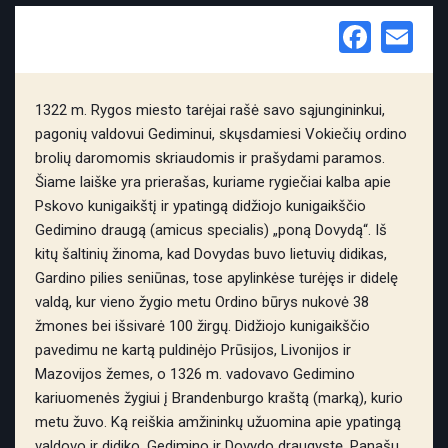
Face
Em
1322 m. Rygos miesto tarėjai rašė savo sąjungininkui,
pagonių valdovui Gediminui, skųsdamiesi Vokiečių ordino
brolių daromomis skriaudomis ir prašydami paramos.
Šiame laiške yra prierašas, kuriame rygiečiai kalba apie
Pskovo kunigaikštį ir ypatingą didžiojo kunigaikščio
Gedimino draugą (amicus specialis) „poną Dovydą“. Iš
kitų šaltinių žinoma, kad Dovydas buvo lietuvių didikas,
Gardino pilies seniūnas, tose apylinkėse turėjęs ir didelę
valdą, kur vieno žygio metu Ordino būrys nukovė 38
žmones bei išsivarė 100 žirgų. Didžiojo kunigaikščio
pavedimu ne kartą puldinėjo Prūsijos, Livonijos ir
Mazovijos žemes, o 1326 m. vadovavo Gedimino
kariuomenės žygiui į Brandenburgo kraštą (marką), kurio
metu žuvo. Ką reiškia amžininkų užuomina apie ypatingą
valdovo ir didiko, Gedimino ir Dovydo draugystę. Panašu,