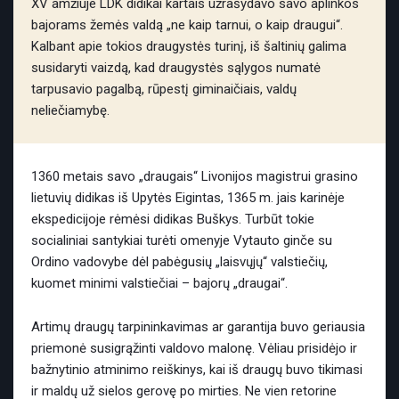
XV amžiuje LDK didikai kartais užrašydavo savo aplinkos
bajorams žemės valdą „ne kaip tarnui, o kaip draugui“.
Kalbant apie tokios draugystės turinį, iš šaltinių galima
susidaryti vaizdą, kad draugystės sąlygos numatė
tarpusavio pagalbą, rūpestį giminaičiais, valdų
neliečiamybę.
1360 metais savo „draugais“ Livonijos magistrui grasino
lietuvių didikas iš Upytės Eigintas, 1365 m. jais karinėje
ekspedicijoje rėmėsi didikas Buškys. Turbūt tokie
socialiniai santykiai turėti omenyje Vytauto ginče su
Ordino vadovybe dėl pabėgusių „laisvųjų“ valstiečių,
kuomet minimi valstiečiai – bajorų „draugai“.
Artimų draugų tarpininkavimas ar garantija buvo geriausia
priemonė susigrąžinti valdovo malonę. Vėliau prisidėjo ir
bažnytinio atminimo reiškinys, kai iš draugų buvo tikimasi
ir maldų už sielos gerovę po mirties. Ne vien retorine