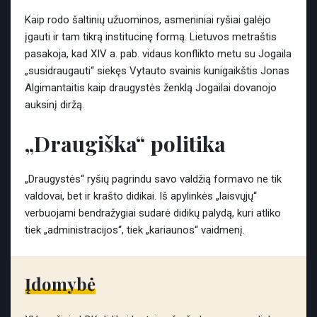
Kaip rodo šaltinių užuominos, asmeniniai ryšiai galėjo
įgauti ir tam tikrą institucinę formą. Lietuvos metraštis
pasakoja, kad XIV a. pab. vidaus konflikto metu su Jogaila
„susidraugauti“ siekęs Vytauto svainis kunigaikštis Jonas
Algimantaitis kaip draugystės ženklą Jogailai dovanojo
auksinį diržą.
„Draugiška“ politika
„Draugystės“ ryšių pagrindu savo valdžią formavo ne tik
valdovai, bet ir krašto didikai. Iš apylinkės „laisvųjų“
verbuojami bendražygiai sudarė didikų palydą, kuri atliko
tiek „administracijos“, tiek „kariaunos“ vaidmenį.
Įdomybė