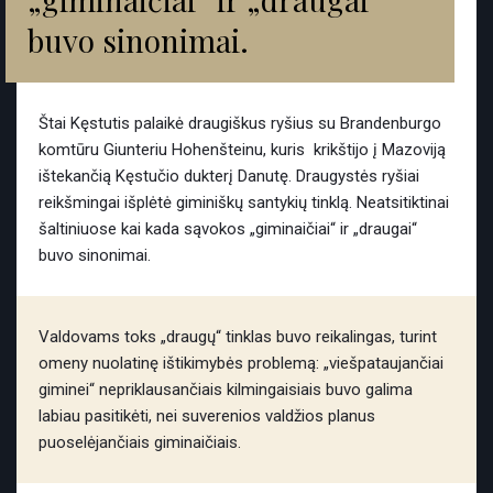
buvo sinonimai.
Štai Kęstutis palaikė draugiškus ryšius su Brandenburgo
komtūru Giunteriu Hohenšteinu, kuris krikštijo į Mazoviją
ištekančią Kęstučio dukterį Danutę. Draugystės ryšiai
reikšmingai išplėtė giminiškų santykių tinklą. Neatsitiktinai
šaltiniuose kai kada sąvokos „giminaičiai“ ir „draugai“
buvo sinonimai.
Valdovams toks „draugų“ tinklas buvo reikalingas, turint
omeny nuolatinę ištikimybės problemą: „viešpataujančiai
giminei“ nepriklausančiais kilmingaisiais buvo galima
labiau pasitikėti, nei suverenios valdžios planus
puoselėjančiais giminaičiais.