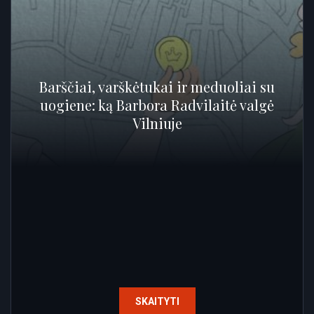
Barščiai, varškėtukai ir meduoliai su
uogiene: ką Barbora Radvilaitė valgė
Vilniuje
SKAITYTI