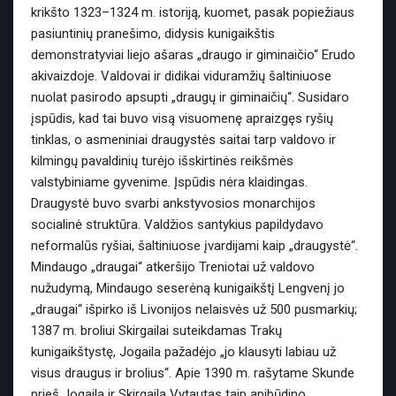
krikšto 1323–1324 m. istoriją, kuomet, pasak popiežiaus
pasiuntinių pranešimo, didysis kunigaikštis
demonstratyviai liejo ašaras „draugo ir giminaičio“ Erudo
akivaizdoje. Valdovai ir didikai viduramžių šaltiniuose
nuolat pasirodo apsupti „draugų ir giminaičių“. Susidaro
įspūdis, kad tai buvo visą visuomenę apraizgęs ryšių
tinklas, o asmeniniai draugystės saitai tarp valdovo ir
kilmingų pavaldinių turėjo išskirtinės reikšmės
valstybiniame gyvenime. Įspūdis nėra klaidingas.
Draugystė buvo svarbi ankstyvosios monarchijos
socialinė struktūra. Valdžios santykius papildydavo
neformalūs ryšiai, šaltiniuose įvardijami kaip „draugystė“.
Mindaugo „draugai“ atkeršijo Treniotai už valdovo
nužudymą, Mindaugo seserėną kunigaikštį Lengvenį jo
„draugai“ išpirko iš Livonijos nelaisvės už 500 pusmarkių;
1387 m. broliui Skirgailai suteikdamas Trakų
kunigaikštystę, Jogaila pažadėjo „jo klausyti labiau už
visus draugus ir brolius“. Apie 1390 m. rašytame Skunde
prieš Jogailą ir Skirgailą Vytautas taip apibūdino