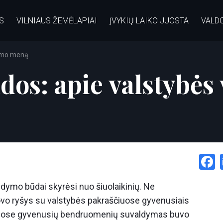
S
VILNIAUS ŽEMĖLAPIAI
ĮVYKIŲ LAIKO JUOSTA
VALD
dymo meną
vados: apie valstyb
ldymo būdai skyrėsi nuo šiuolaikinių. Ne
ovo ryšys su valstybės pakraščiuose gyvenusiais
ų ar jose gyvenusių bendruomenių suvaldymas buvo