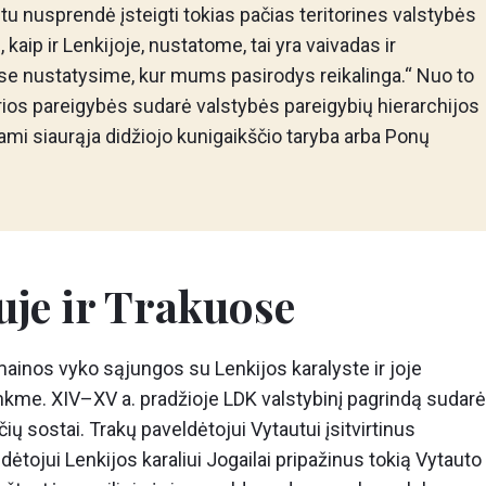
tu nusprendė įsteigti tokias pačias teritorines valstybės
kaip ir Lenkijoje, nustatome, tai yra vaivadas ir
etose nustatysime, kur mums pasirodys reikalinga.“ Nuo to
rios pareigybės sudarė valstybės pareigybių hierarchijos
ami siaurąja didžiojo kunigaikščio taryba arba Ponų
iuje ir Trakuose
inos vyko sąjungos su Lenkijos karalyste ir joje
nkme. XIV–XV a. pradžioje LDK valstybinį pagrindą sudarė
čių sostai. Trakų paveldėtojui Vytautui įsitvirtinus
ėtojui Lenkijos karaliui Jogailai pripažinus tokią Vytauto