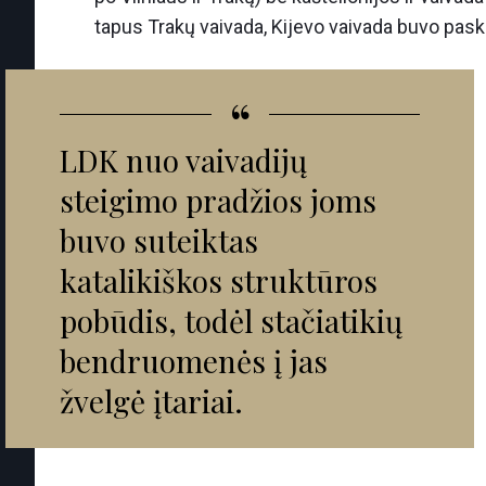
tapus Trakų vaivada, Kijevo vaivada buvo paski
“
LDK nuo vaivadijų
steigimo pradžios joms
buvo suteiktas
katalikiškos struktūros
pobūdis, todėl stačiatikių
bendruomenės į jas
žvelgė įtariai.