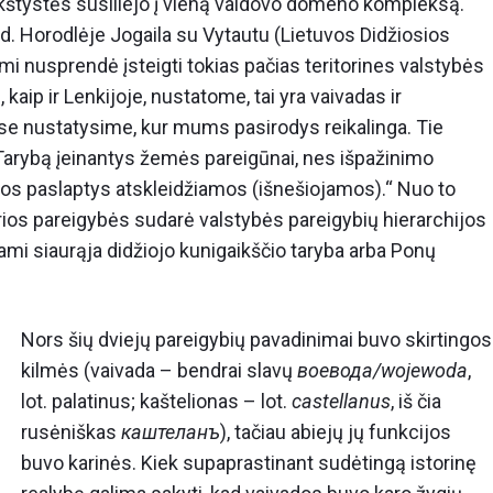
aikštystės susiliejo į vieną valdovo domeno kompleksą.
2 d. Horodlėje Jogaila su Vytautu (Lietuvos Didžiosios
imi nusprendė įsteigti tokias pačias teritorines valstybės
kaip ir Lenkijoje, nustatome, tai yra vaivadas ir
etose nustatysime, kur mums pasirodys reikalinga. Tie
sų Tarybą įeinantys žemės pareigūnai, nes išpažinimo
os paslaptys atskleidžiamos (išnešiojamos).“ Nuo to
rios pareigybės sudarė valstybės pareigybių hierarchijos
ami siaurąja didžiojo kunigaikščio taryba arba Ponų
Nors šių dviejų pareigybių pavadinimai buvo skirtingos
kilmės (vaivada – bendrai slavų
воевода/wojewoda
,
lot. palatinus; kaštelionas – lot.
castellanus
, iš čia
rusėniškas
каштеланъ
), tačiau abiejų jų funkcijos
buvo karinės. Kiek supaprastinant sudėtingą istorinę