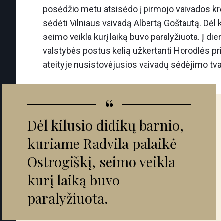
posėdžio metu atsisėdo į pirmojo vaivados krės
sėdėti Vilniaus vaivadą Albertą Goštautą. Dėl k
seimo veikla kurį laiką buvo paralyžiuota. Į di
valstybės postus kelią užkertanti Horodlės pr
ateityje nusistovėjusios vaivadų sėdėjimo tvar
“
Dėl kilusio didikų barnio,
kuriame Radvila palaikė
Ostrogiškį, seimo veikla
kurį laiką buvo
paralyžiuota.