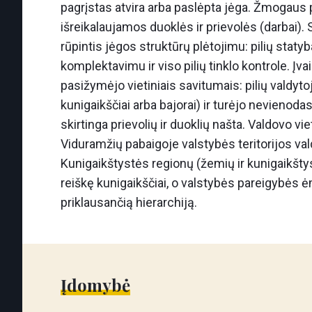
pagrįstas atvira arba paslėpta jėga. Žmogaus 
išreikalaujamos duoklės ir prievolės (darbai). 
rūpintis jėgos struktūrų plėtojimu: pilių staty
komplektavimu ir viso pilių tinklo kontrole. Įvai
pasižymėjo vietiniais savitumais: pilių valdytoj
kunigaikščiai arba bajorai) ir turėjo nevienoda
skirtinga prievolių ir duoklių našta. Valdovo vi
Viduramžių pabaigoje valstybės teritorijos va
Kunigaikštystės regionų (žemių ir kunigaikštysč
reiškę kunigaikščiai, o valstybės pareigybės 
priklausančią hierarchiją.
Įdomybė