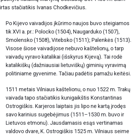
rtas stačiatikis Ivanas Chodkevičius.
Po Kijevo vaivadijos įkūrimo naujos buvo steigiamos
tik XVI a. pr.: Polocko (1504), Naugarduko (1507),
Smolensko (1508), Vitebsko (1511); Palenkės (1513).
Visose šiose vaivadijose nebuvo kaštelionų, o tarp
vaivadų vyravo katalikai (išskyrus Kijevą). Tai rodė
katalikiškų (dažniausiai lietuviškų) giminių vyravimą
politiniame gyvenime. Tačiau padėtis pamažu keitėsi.
1511 metais Vilniaus kaštelionu, o nuo 1522 m. Trakų
vaivada tapo stačiatikis kunigaikštis Konstantinas
Ostrogiškis. Karjeros laiptais jis lipo ne kartą įrodęs
savo karinius sugebėjimus (1511–1530 m. buvo ir
Lietuvos etmonu). Jausdamasis esąs vertinamas
valdovo dvare, K. Ostrogiškis 1525 m. Vilniaus seime