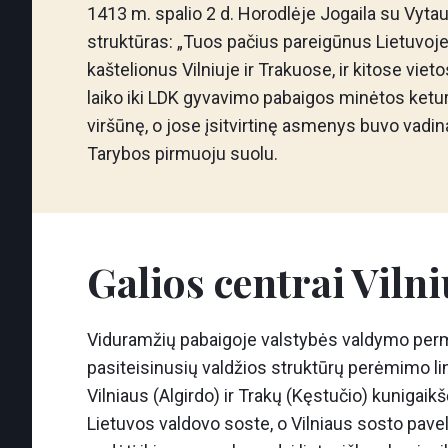
1413 m. spalio 2 d. Horodlėje Jogaila su Vytau
struktūras: „Tuos pačius pareigūnus Lietuvoje, 
kaštelionus Vilniuje ir Trakuose, ir kitose vi
laiko iki LDK gyvavimo pabaigos minėtos ketu
viršūnę, o jose įsitvirtinę asmenys buvo vadin
Tarybos pirmuoju suolu.
Galios centrai Viln
Viduramžių pabaigoje valstybės valdymo perma
pasiteisinusių valdžios struktūrų perėmimo li
Vilniaus (Algirdo) ir Trakų (Kęstučio) kunigaikš
Lietuvos valdovo soste, o Vilniaus sosto paveld