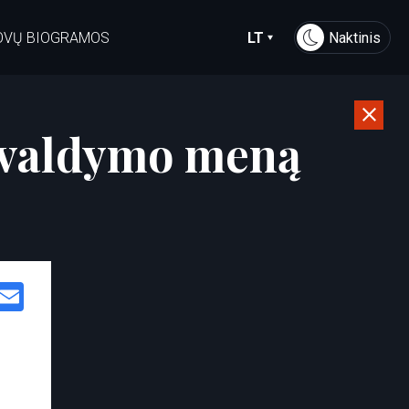
OVŲ BIOGRAMOS
LT
Naktinis
ės valdymo meną
Facebook
Email