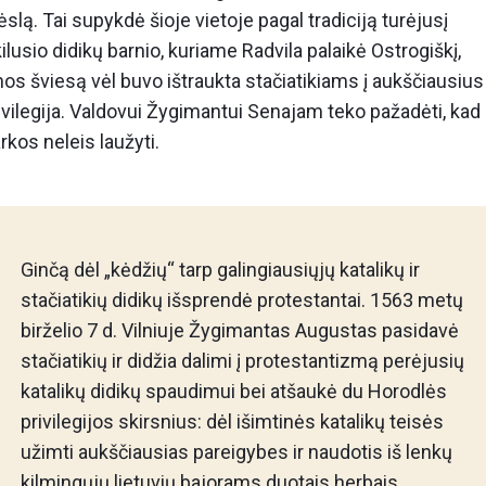
lą. Tai supykdė šioje vietoje pagal tradiciją turėjusį
ilusio didikų barnio, kuriame Radvila palaikė Ostrogiškį,
enos šviesą vėl buvo ištraukta stačiatikiams į aukščiausius
ivilegija. Valdovui Žygimantui Senajam teko pažadėti, kad
kos neleis laužyti.
Ginčą dėl „kėdžių“ tarp galingiausiųjų katalikų ir
stačiatikių didikų išsprendė protestantai. 1563 metų
birželio 7 d. Vilniuje Žygimantas Augustas pasidavė
stačiatikių ir didžia dalimi į protestantizmą perėjusių
katalikų didikų spaudimui bei atšaukė du Horodlės
privilegijos skirsnius: dėl išimtinės katalikų teisės
užimti aukščiausias pareigybes ir naudotis iš lenkų
kilmingųjų lietuvių bajorams duotais herbais.