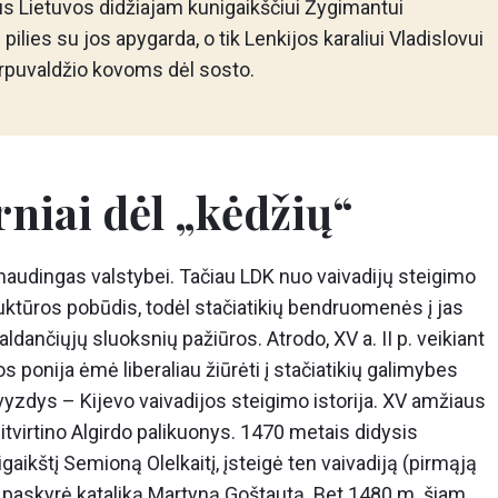
rus Lietuvos didžiajam kunigaikščiui Žygimantui
ilies su jos apygarda, o tik Lenkijos karaliui Vladislovui
tarpuvaldžio kovoms dėl sosto.
niai dėl „kėdžių“
 naudingas valstybei. Tačiau LDK nuo vaivadijų steigimo
uktūros pobūdis, todėl stačiatikių bendruomenės į jas
aldančiųjų sluoksnių pažiūros. Atrodo, XV a. II p. veikiant
 ponija ėmė liberaliau žiūrėti į stačiatikių galimybes
yzdys – Kijevo vaivadijos steigimo istorija. XV amžiaus
įsitvirtino Algirdo palikuonys. 1470 metais didysis
gaikštį Semioną Olelkaitį, įsteigė ten vaivadiją (pirmąją
ada paskyrė kataliką Martyną Goštautą. Bet 1480 m. šiam