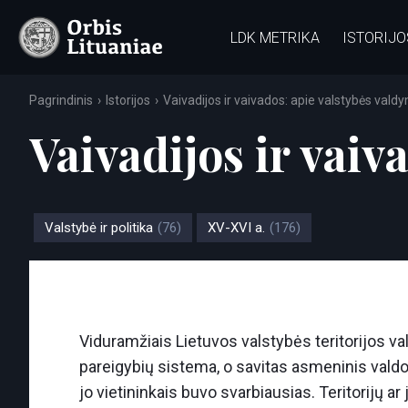
LDK METRIKA
ISTORIJO
Pagrindinis
Istorijos
Vaivadijos ir vaivados: apie valstybės val
Vaivadijos ir vai
Valstybė ir politika
(76)
XV-XVI a.
(176)
Viduramžiais Lietuvos valstybės teritorijos va
pareigybių sistema, o savitas asmeninis vald
jo vietininkais buvo svarbiausias. Teritorij