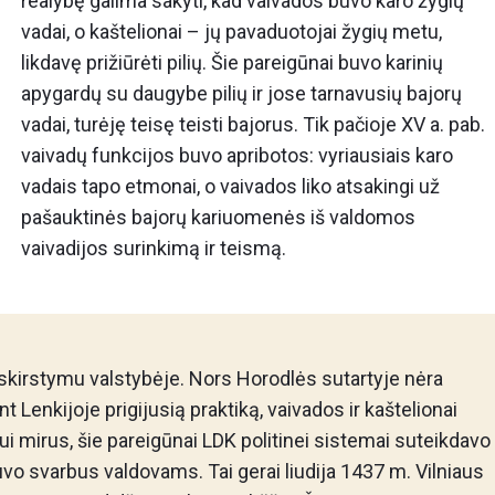
realybę galima sakyti, kad vaivados buvo karo žygių
vadai, o kaštelionai – jų pavaduotojai žygių metu,
likdavę prižiūrėti pilių. Šie pareigūnai buvo karinių
apygardų su daugybe pilių ir jose tarnavusių bajorų
vadai, turėję teisę teisti bajorus. Tik pačioje XV a. pab.
vaivadų funkcijos buvo apribotos: vyriausiais karo
vadais tapo etmonai, o vaivados liko atsakingi už
pašauktinės bajorų kariuomenės iš valdomos
vaivadijos surinkimą ir teismą.
skirstymu valstybėje. Nors Horodlės sutartyje nėra
t Lenkijoje prigijusią praktiką, vaivados ir kaštelionai
ui mirus, šie pareigūnai LDK politinei sistemai suteikdavo
vo svarbus valdovams. Tai gerai liudija 1437 m. Vilniaus