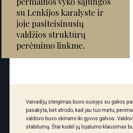
permainos vyko sąjungos
su Lenkijos karalyste ir
joje pasiteisinusių
valdžios struktūrų
perėmimo linkme.
Vaivadijų steigimas buvo susijęs su galios pa
pasakyta, bet atrodo, kad jau tuo metu, periman
valdovo buvo skiriami iki gyvos galvos. Valdov
stabilumą. Štai kodėl jų lojalumo klausimas bu