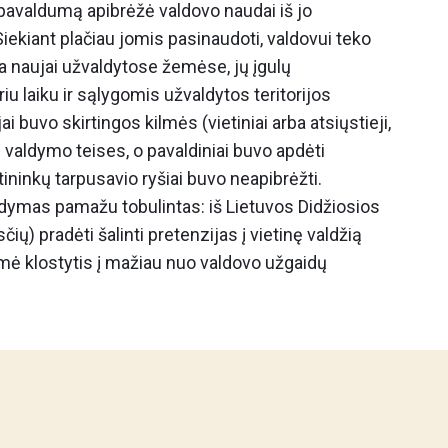
pavaldumą apibrėžė valdovo naudai iš jo
Siekiant plačiau jomis pasinaudoti, valdovui teko
ba naujai užvaldytose žemėse, jų įgulų
riu laiku ir sąlygomis užvaldytos teritorijos
ai buvo skirtingos kilmės (vietiniai arba atsiųstieji,
s valdymo teises, o pavaldiniai buvo apdėti
etininkų tarpusavio ryšiai buvo neapibrėžti.
ldymas pamažu tobulintas: iš Lietuvos Didžiosios
ių) pradėti šalinti pretenzijas į vietinę valdžią
ėmė klostytis į mažiau nuo valdovo užgaidų