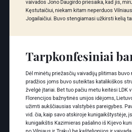
vaivados Jono Daugirdo priesaika, kad jis, mi
Kęstutaičiui, niekam kitam neperduos Vilniaus p
Jogailaičiui. Buvo stengiamasi užkirsti kelią 
Tarpkonfesiniai bar
Dėl minėtų priežasčių vaivadijų plitimas buvo
pradžios joms buvo suteiktas katalikiškos str
žvelgė įtariai. Bet tuo pačiu metu keitėsi LDK v
Florencijos bažnytinės unijos idėjoms, Lietuvos
užimti aukščiausias valstybės pareigybes. Pav
vid. čia, kaip savo atskiroje kunigaikštystėje, 
kunigaikštis Kazimieras pašalino iš Kijevo kuni
po Vilniaus ir Trakų) be kaštelionijos ir vaiv